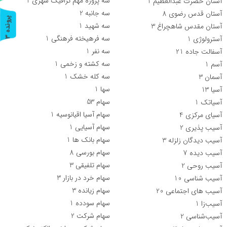
سه پروژه مهم ترافیک شهری
1
آستان حضرت عبدالعظیم
1
سه جانبه
2
آستان قدس رضوی
8
پ
3
سه شهید
1
آستان مقدس شاهچراغ
3
سه فرهیخته فرهنگی
1
آسترولوژی
1
ر
و
ن
د
ه
سه نفر
1
آسفالت جاده
21
سه کشته و زخمی
1
آسم
1
سه کله خشک
1
آسمان
3
سها
1
آسیا
13
سهام
53
آسیاتک
1
سهام آسیا اقیانوسیه
1
آسیای مرکزی
4
سهام آسیایی
1
آسیب پذیری
2
سهام بانک ها
1
آسیب دیدگان زلزله
3
سهام بورسی
8
آسیب دیده
7
سهام تلفیقی
3
آسیب روحی
2
سهام خرد در بازار
3
آسیب شناسی
10
سهام زیانده
3
آسیب های اجتماعی
20
سهام سودده
1
آسیب‌زا
1
سهام شرکت
2
آسیب‌شناسی
2