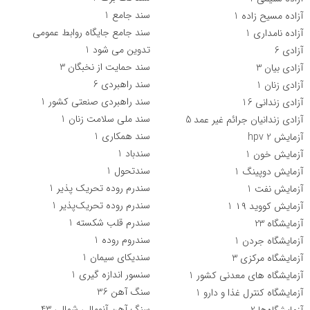
سند جامع
1
آزاده مسیح زاده
1
سند جامع جایگاه روابط عمومی
آزاده نامداری
1
تدوین می شود
1
آزادی
6
سند حمایت از نخبگان
3
آزادی بیان
3
سند راهبردی
6
آزادی زنان
1
سند راهبردی صنعتی کشور
1
آزادی زندانی
16
سند ملی سلامت زنان
1
آزادی زندانیان جرائم غیر عمد
5
سند همکاری
1
آزمایش hpv
2
سندباد
1
آزمایش خون
1
سندتحول
1
آزمایش دوپینگ
1
سندرم روده تحریک پذیر
1
آزمایش نفت
1
سندرم روده تحریک‌پذیر
1
آزمایش کووید ۱۹
1
سندرم قلب شکسته
1
آزمایشگاه
23
سندروم روده
1
آزمایشگاه جردن
1
سندیکای سیمان
1
آزمایشگاه مرکزی
3
سنسور اندازه گیری
1
آزمایشگاه های معدنی کشور
1
سنگ آهن
36
آزمایشگاه کنترل غذا و دارو
1
سنگ آهن آنومالی شمالی
43
آزمایشگاه‌ها
2