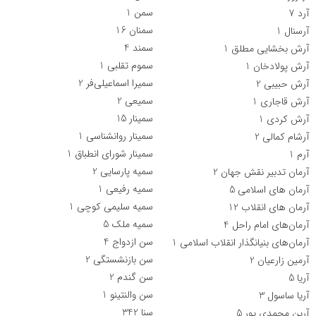
سمن‌
1
آرد
7
سمنان
16
آرسنال
1
سمند
4
آرش بخشایی مطلق
1
سموم تقلبی
1
آرش پولادخان
1
سمیرا اسماعیلی‌فر
2
آرش حبیبی
2
سمیعی
2
آرش قاجاری
1
سمینار
15
آرش کردی
1
سمینار روانشناسی
1
آرشام کمالی
2
سمینار شورای انطباق
1
آرم
1
سمیه پارسایی
2
آرمان تدبیر نقش جهان
2
سمیه رفیعی
1
آرمان های اسلامی
5
سمیه سلیمی کوچی
1
آرمان های انقلاب
12
سمیه ملک
5
آرمان‌های امام راحل
4
سن ازدواج
4
آرمان‌های بنیانگذار انقلاب اسلامی
1
سن بازنشستگی
2
آرمین زارعیان
2
سن گندم
2
آریا
5
سن والنتینو
1
آریا ساسول
3
سنا
342
آرین محمدی پور
5