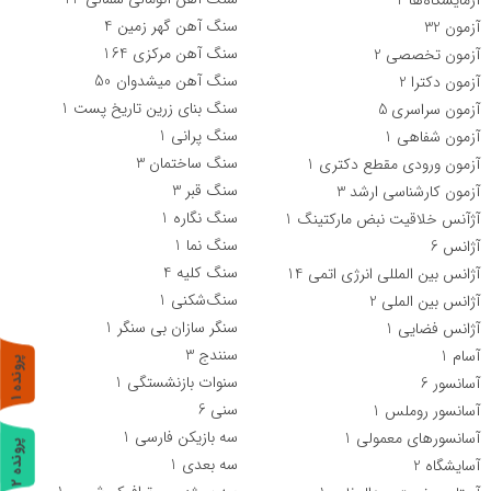
سنگ آهن گهر زمین
4
آزمون
32
سنگ آهن مرکزی
164
آزمون تخصصی
2
سنگ آهن میشدوان
50
آزمون دکترا
2
سنگ بنای زرین تاریخ پست
1
آزمون سراسری
5
سنگ پرانی
1
آزمون شفاهی
1
سنگ ساختمان
3
آزمون ورودی مقطع دکتری
1
سنگ قبر
3
آزمون کارشناسی ارشد
3
سنگ نگاره
1
آژآنس خلاقیت نبض مارکتینگ
1
سنگ نما
1
آژانس
6
سنگ کلیه
4
آژانس بین المللی انرژی اتمی
14
سنگ‌شکنی
1
آژانس بین الملی
2
سنگر سازان بی سنگر
1
آژانس فضایی
1
سنندج
3
آسام
1
پ
1
سنوات بازنشستگی
1
آسانسور
6
ر
و
ن
د
ه
سنی
6
آسانسور روملس
1
سه بازیکن فارسی
1
آسانسورهای معمولی
1
پ
2
سه بعدی
1
آسایشگاه
2
ر
و
ن
د
ه