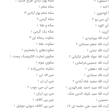
سکه بهار آزادی طرح جدید
1
آکسفورد
2
سکه تمام
1
آکنه
1
سکه تمام بهار آزادی
3
آکواجوی
1
سکه گرمی
2
آی سی یو
4
سکه و طلا
1
آی کلود
1
سکه یک گرمی
1
آی‌پد‌
1
سکوت رسانه ای
3
آیت الله بروجردی
1
سکوت علما
1
آیت الله جعفر سبحانی
2
سکوت‌های را بشماریم
1
آیت الله جنتی
1
سکوی تجارت الکترونیک پست
1
آیت الله جواد فاضل لنکرانی
2
سکوی سوم
1
آیت الله حسینی‌خراسانی
1
سکینه حاجی‌زاده
1
آیت الله دهقان
1
سی اف تی
1
آیت الله سجادی
1
سی ان ان
1
آیت الله سعید شاه آبادی
2
سی ان سی چوب
2
آیت الله سید احمد علم الهدی
1
سی پی ارزان
1
آیت الله سید شرف الدین ملک
سی پی کالاف
1
حسینی
1
سی پی کالاف دیوتی موبایل
1
آیت الله سید علی خامنه ای
17