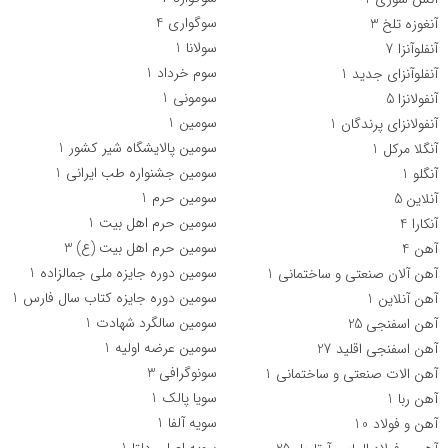
سوگواری
4
آنغوزه تلخ
3
سولانا
1
آنفلوآنزا
7
سوم خرداد
1
آنفلوآنزای جدید
1
سومونی
1
آنفولانزا
5
سومین
1
آنفولانزای پرندگان
1
سومین پالایشگاه شیر کشور
1
آنگلا مرکل
1
سومین جشنواره طب ایرانی
1
آنگلو
1
سومین حرم
1
آنلاین
5
سومین حرم اهل بیت
1
آنکارا
4
سومین حرم اهل بیت (ع)
3
آهن
4
سومین دوره جایزه ملی جمالزاده
1
آهن آلان صنعتی و ساختمانی
1
سومین دوره جایزه کتاب سال فارس
1
آهن آنلاین
1
سومین سالگرد شهادت
1
آهن اسفنجی
25
سومین عرضه اولیه
1
آهن اسفنجی اقلید
27
سونوگرافی
3
آهن الات صنعتی و ساختمانی
1
سویا پالک
1
آهن ربا
1
سویه آلفا
1
آهن و فولاد
10
سویه اصلی دلتا
1