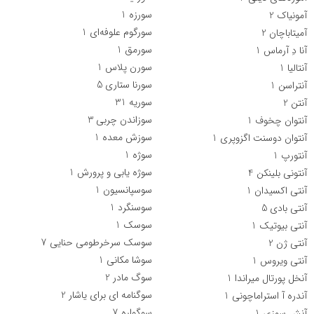
سورزه
1
آمونیاک
2
سورگوم علوفه‌ای
1
آمیتاباچان
2
سورمق
1
آنا دِ آرماس
1
سورن پلاس
1
آنتالیا
1
سورنا ستاری
5
آنتراسن
1
سوریه
31
آنتن
2
سوزاندن چربی
3
آنتوان چخوف
1
سوزش معده
1
آنتوان دوسنت اگزوپری
1
سوژه
1
آنتورپ
1
سوژه یابی و پرورش
1
آنتونی بلینکن
4
سوسپانسیون
1
آنتی اکسیدان
1
سوسنگرد
1
آنتی بادی
5
سوسک
1
آنتی بیوتیک
1
سوسک سرخرطومی حنایی
7
آنتی ژن
2
سوشا مکانی
1
آنتی ویروس
1
سوگ مادر
2
آنخل پورتال میراندا
1
سوگنامه ای برای یاشار
2
آندره آ استراماچونی
1
سوگواره
7
آنش سوزی
1