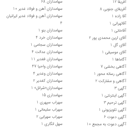
سهامداران
68
آفریقا
12
سهامداران آهن و فولاد غدیر
10
آفریقای جنوبی
8
سهامداران آهن و فولاد غدیر ایرانیان
آقا زاده
1
4
آقاتهرانی
1
سهامداران بنو
1
آقاخانی
1
سهامداران خرد
4
آقای ارین محمدی پور
2
سهامداران سجامی
1
آقای گل
1
سهامداران عدالت
4
آقای موسیقی
1
سهامداران فغدیر
11
آگاماها
1
سهامداران واحیا
47
آگاهی بخشی
7
سهامداران وغدیر
4
آگاهی رسانه محور
1
سهامداران کغدیر
2
آگاهی و مشارکت
2
سهامداران«شرانل»
1
آگهی
3
سهامداری
15
آگهی اینترنتی
1
سهراب سپهری
1
آگهی ترحیم
3
سهراب سلیمانی
1
آگهی تلویزیونی
1
سهراب سهرابی
2
آگهی دعوت
6
سهل انگاری
1
آگهی دعوت به مجمع
10