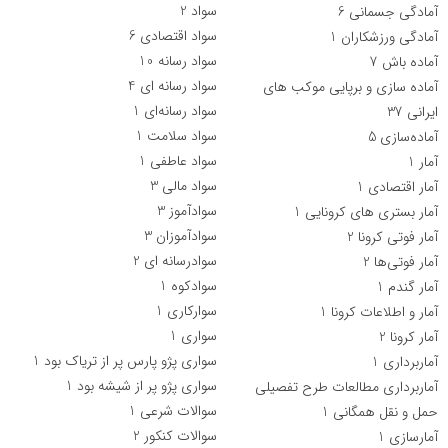
سواد
2
آمادگی جسمانی
6
سواد اقتصادی
6
آمادگی ورزشکاران
1
سواد رسانه
10
آماده باش
7
سواد رسانه ای
4
آماده سازی و برپایی موکب های
سواد رسانه‌‌ای
1
ایرانی
37
سواد سلامت
1
آماده‌سازی
5
سواد عاطفی
1
آمار
1
سواد مالی
3
آمار اقتصادی
1
سوادآموز
3
آمار بستری های کرونایی
1
سوادآموزان
3
آمار فوتی کرونا
2
سوادرسانه ای
2
آمار فوتی‌ها
2
سوادکوه
1
آمار گندم
1
سوارکاری
1
آمار و اطلاعات کرونا
1
سواری
1
آمار کرونا
2
سواری پژو پارس پر از ترياک بود
1
آماربرداری
1
سواری پژو پر از شيشه بود
1
آماربرداری مطالعات طرح تفصیلی
سوالات شرعی
1
حمل و نقل همگانی
1
سوالات کنکور
2
آمارسازی
1