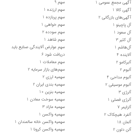
سهم
9
آگهی مجمع عمومی
1
سهم ارزنده
1
آگهی کالا
1
سهم پربازده
1
آگهی‌های بازرگانی
2
سهم خواهی
1
آل پاچینو
1
سهم سودده
2
آل سعود
1
سهم شاهد
1
آل کثیر
3
سهم عوارض آلایندگی صنایع باید
آل‌هاشم
1
دریافت شود
6
آلاینده
4
سهم معاملات
1
آلبرکامو
2
سهم‌های بازار سرمایه
2
آلبوم
2
سهمیه ارزی
2
آلبوم مداحی
4
سهمیه بندی ایران
2
آلبوم موسیقی
2
سهمیه بنزین
10
آلرژی
3
سهمیه سوخت معادن
1
آلرژی فصلی
1
سهمیه مازاد
3
آلزایمر
7
سهمیه واکسن
1
آلفرد هیچکاک
2
سهمیه واکسن خانه سالمندان
1
آلمان
18
سهمیه واکسن کرونا
1
آلن دلون
2