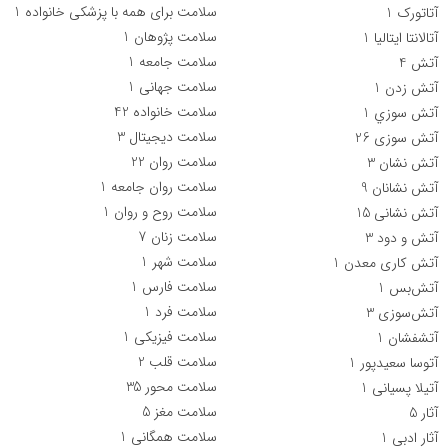
سلامت برای همه با پزشکی خانواده
1
آتاتورک
1
سلامت پژوهان
1
آتالانتا ایتالیا
1
سلامت جامعه
1
آتش
4
سلامت جهانی
1
آتش زدن
1
سلامت خانواده
42
آتش سوزي
1
سلامت دیجیتال
3
آتش سوزی
26
سلامت روان
22
آتش نشان
3
سلامت روان جامعه
1
آتش نشانان
9
سلامت روح و روان
1
آتش نشانی
15
سلامت زنان
7
آتش و دود
3
سلامت شهر
1
آتش کاری معدن
1
سلامت فارس
1
آتش‌بس
1
سلامت فرد
1
آتش‌سوزی
3
سلامت فیزیکی
1
آتشفشان
1
سلامت قلب
2
آتوسا سعیدپور
1
سلامت محور
35
آتیلا پسیانی
1
سلامت مغز
5
آثار
5
سلامت همگانی
1
آثار ادبی
1