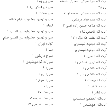
سی پی یو
1
آیت الله سید مجتبی حسینی خامنه
سی تی اسکن ریه
2
ای
38
سی سخت
1
آیت الله سید مجتبی خامنه ای
7
سی و نهمین جشمواره فیلم کوتاه
آیت الله سیدجواد مرعشی
2
تهران
1
آیت الله علامه حسن زاده آملی
2
سی و نهمین جشنواره بین المللی
1
آیت الله فاطمی نیا
1
سی و نهمین جشنواره بین المللی فیلم
آیت الله لطف الله دژکام
17
کوتاه تهران
1
آیت الله مجتهد شبستری
1
سیا
1
آیت الله مجتهدشبستری
1
سیاخ دارنگون
1
آیت الله ناصری
1
سیارات فراخورشیدی
1
آیت الله نوری همدانی
1
سیاره
6
آیت الله هاشمی
1
سیاره ای
1
آیت الله هاشمی علیا
1
سیاره سرخ
2
آیت اله بهجت
1
سیارک
1
آیت ملک‌نیا
1
سیاست
27
آیت نیافر
1
سیاست خارجه
5
آیت‌الله العظمی سیستانی
1
سیاست خارجی
17
آیت‌الله حق‌شناس
1