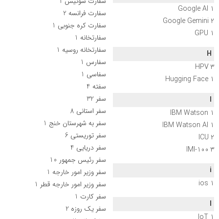
سفارت سوئیس
1
Google AI
1
سفارت فرانسه
2
Google Gemini
2
سفارت کره جنوبی
1
GPU
1
سفارتخانه
1
سفارتخانه روسیه
1
H
سفارس
1
HPV
3
سفاسی
1
Hugging Face
1
سفته
4
سفر
32
I
سفر استانی
8
IBM Watson
1
سفر به شهرستان خنج
1
IBM Watson AI
1
سفر توریستی
6
ICU
2
سفر دریایی
4
IMI-100
3
سفر رئیس جمهور
10
i
سفر وزیر امور خارجه
1
ios
1
سفر وزیر امور خارجه قطر
1
سفر کارت
1
I
سفر یک روزه
2
IoT
1