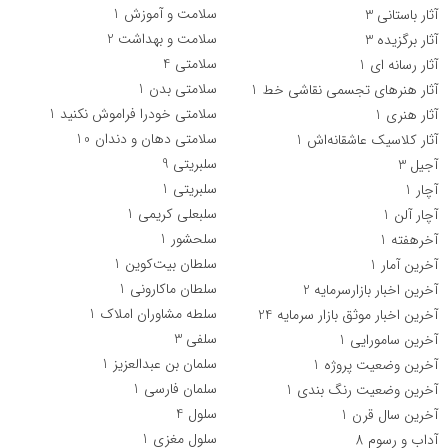
سلامت و آموزش
1
آثار باستانی
3
سلامت و بهداشت
2
آثار برگزیده
3
سلامتی
4
آثار رسانه ای
1
سلامتی بدن
1
آثار هنرهای تجسمی نقاشی خط
1
سلامتی خودرا فراموش نکنید
1
آثار هنری
1
سلامتی دهان و دندان
10
آثار کلاسیک عاشقانه‌اش
1
سلبریتی
9
آجیل
3
سلبریتی‌
1
آچار
1
سلبعلی کریمی
1
آچار آلن
1
سلحشور
1
آخرهفته
1
سلطان بیت‌کوین
1
آخرین آمار
1
سلطان ماکارونی
1
آخرین اخبار بازارسرمایه
2
سلطه مشاوران املاک
1
آخرین اخبار موثق بازار سرمایه
24
سلفی
3
آخرین سامورایی
1
سلمان بن عبدالعزیز
1
آخرین وضعیت پروژه
1
سلمان فارسی
1
آخرین وضعیت رنگ بندی
1
سلول
4
آخرین‌ سال قرن
1
سلول مغزی
1
آداب و رسوم
8