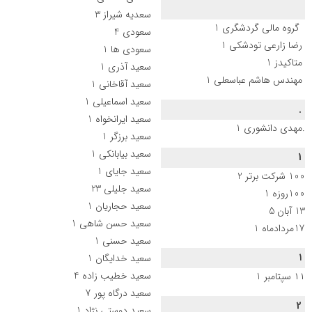
سعدیه شیراز
3
گروه مالی گردشگری
1
سعودی
4
رضا زارعی تودشکی
1
سعودی ها
1
متاکیدز
1
سعید آذری
1
مهندس هاشم عباسعلی
1
سعید آقاخانی
1
سعید اسماعیلی
1
.
سعید ایرانخواه
1
.مهدی دانشوری
1
سعید برزگر
1
سعید بیابانکی
1
1
سعید جایای
1
100 شرکت برتر
2
سعید جلیلی
23
100روزه
1
سعید حجاریان
1
13 آبان
5
سعید حسن شاهی
1
17مردادماه
1
سعید حسنی
1
۱
سعید خدایگان
1
سعید خطیب زاده
4
۱۱ سپتامبر
1
سعید درگاه پور
7
2
سعید دوستی نژاد
1