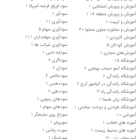
سود اوراق قرضه آمریکا
1
آموزش و پرورش استثنایی
1
سودآور
1
آموزش و پرورش منطقه ۱۸
1
سودآوری
11
آموزش و تربیت
1
سودآوری سهام
5
آموزش و مشاوره سئوی محتوا
40
سودآوری سهامداران
111
آموزش کاربردی
1
سودآوری شرکت ها
1
آموزش کودکان
5
سودابه ناجی
1
آموزش‌های مجازی
1
سوداگری
2
آموزشگاه
18
سودان
2
آموزشگاه آسو حساب بهشتی
6
سودخالص
7
آموزشگاه رانندگی
2
سوددهس
1
آموزشگاه رانندگی در کیانمهر کرج
2
سوددهی
2
آموزشگاه رانندگی راد
3
سودهای رسوبی
1
آموزشگاه زبان هستا
1
سودهای سهام
1
آموزشگاه طراحی و دوخت صالحی
1
سوراخ روی نمایشگر
1
آموزشی
10
سورپرايز
1
آموزه های انقلاب
1
سورت پلاس
1
آموزه های محیط زیست
1
سورتینگ
1
آموزه‌های دینی
3