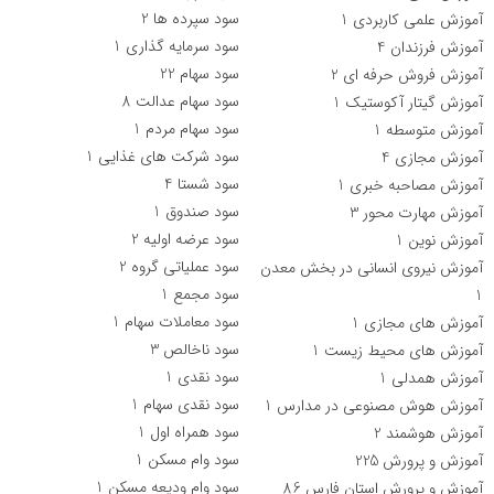
سود سپرده ها
2
آموزش علمی کاربردی
1
سود سرمایه گذاری
1
آموزش فرزندان
4
سود سهام
22
آموزش فروش حرفه ای
2
سود سهام عدالت
8
آموزش گیتار آکوستیک
1
سود سهام مردم
1
آموزش متوسطه
1
سود شرکت های غذایی
1
آموزش مجازی
4
سود شستا
4
آموزش مصاحبه خبری
1
سود صندوق
1
آموزش مهارت محور
3
سود عرضه اولیه
2
آموزش نوین
1
سود عملیاتی گروه
2
آموزش نیروی انسانی در بخش معدن
سود مجمع
1
1
سود معاملات سهام
1
آموزش های مجازی
1
سود ناخالص
3
آموزش های محیط زیست
1
سود نقدی
1
آموزش همدلی
1
سود نقدی سهام
1
آموزش هوش مصنوعی در مدارس
1
سود همراه اول
1
آموزش هوشمند
2
سود وام مسکن
1
آموزش و پرورش
225
سود وام ودیعه مسکن
1
آموزش و پرورش استان فارس
86