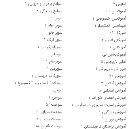
سوانح بندری و دریایی
4
آمازون
5
سوانح رانندگی
2
آمبولانس
11
سوبرانا2
1
آمبولانس خصوصی
1
سوپر جام
1
آمبولانس کمک‌دار
1
سوپر فالو
1
آمریکا
211
سوپر لیگ
1
آمریکای لاتین
2
سوپراپلیکیشن
1
آمریکایی
1
سوپرایز
1
آمفوتریسین بی
1
سوپرجام
1
آملی لاریجانی
5
سوپرمن
1
آموز ش و پرورش
1
سوپرکاپ عربستان
1
آموزش
70
سوتلانا آلکساندرونا آلکسیویچ
1
آموزش آنلاین
3
سوتی
1
آموزش ابتدایی
8
سوچی
1
آموزش اعضای شوراها
1
سوخت
53
آموزش امنیت سایبری در مدارس
1
سوخت دریایی
2
آموزش بازیگری
1
سوخت رسانی
5
آموزش بورس
16
سوخت قاچاق
15
آموزش پزشکان تاجیکستان
1