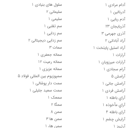
سلول های بنیادی
1
آدام مرادی
1
سلیمانی
2
آدرنالین
1
سلیمی
1
آدم ربایی
1
سم تقلبی
1
آذربایجان
23
سم زدایی
1
آذری جهرمی
3
سم زدایی دیجیتالی
2
آراد آبادانی
2
سمات
3
آراد استیل پایتخت
1
سمانه جعفری
1
آرارات
1
سمانه رعیت
12
آرارات میرزویان
1
سمانه عزیزی
1
آرام سجادی
1
سمپوزیوم بین المللی فولاد
5
آرامش
5
سمت دار پوشالی
1
آرامش جانی
1
سمت سعید جلیلی
1
آرامش فردی
1
سمعک
1
آراي باطله
1
سمگا
2
آراي مأخوذه
1
سمن
8
آرای باطله
4
سمن ها
3
آرایش چشم
1
سمن ها،
1
آرتروز
1