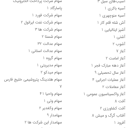
سهام شرکت پرداخت الکترونیک
آسیب‌های سیل
3
پاسارگاد
1
آسیه باکری
1
سهام شرکت فورد
1
آسیه منوچهری
1
سهام شرکت نفت ایرانول
2
آش شله قلم کار
1
سهام شرکت ها
3
آشپز ایتالیایی
1
سهام شستا
2
آشتی
1
سهام عدالت
32
آشوب
2
سهام عدالت استانی
1
آغاز
7
سهام گروه
1
آغاز امامت
2
سهام مدیریتی
1
آغاز دهه مبارک فجر
1
سهام میدکو
2
آغاز سال تحصیلی
9
سهام هلدینگ پتروشیمی خلیج فارس
آغاز عملیات اجرایی
4
7
آغاز معاملات
2
سهام واحیا
41
آغاز واکسیناسیون عمومی
1
سهام وتی
1
آفت
8
سهام وکغدیر
2
آفت کشاورزی
2
سهامدار
9
آفتاب گرگ و میش
8
سهامدار این شرکت ها
2
آفرود
1