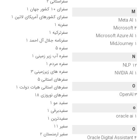
سفراستانی
2
سفرای ۱۰ کشور جهان
1
M
سفرای کشورهای آمریکای لاتین
1
Meta AI
1
سفربه
1
Microsoft
4
سفرترکیه
1
Microsoft Azure AI
1
سفرنامه جلال آل احمد
1
MidJourney
1
سفره
5
سفره آب زیر زمینی
1
N
سفره مردم
1
NLP
12
سفره های زیرزمینی
3
NVIDIA AI
1
سفرهای استانی
5
O
سفرهای استانی هیات دولت
1
OpenAI
3
سفرهای نوروزی
18
سفید مو
1
o
سفیدبرفی
1
oracle ai
1
سفیدترین
1
سفیر
11
O
سفیر ارمنستان
2
Oracle Digital Assistant
4