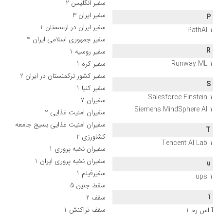
سفیر انگلیس
2
سفیر ایران
3
P
سفیر ایران در ارمنستان
1
PathAI
1
سفیر جمهوری اسلامی ایران
4
R
سفیر روسیه
1
1
Runway ML
سفیر کره
1
سفیر کشور ترکمنستان در ایران
2
S
سفیر کنیا
1
Salesforce Einstein
1
سفیران
7
Siemens MindSphere AI
1
سفیران امنیت غذایی
2
سفیران امنیت غذایی بسیج جامعه
T
کشاورزی
2
Tencent AI Lab
1
سفیران نخبه پروری
1
سفیران نخبه پروری ایران
1
u
سفیرفیلم
1
ups
1
سقط جنین
5
آ
سقف
2
سقف تراکنش
1
آ اس رم
1