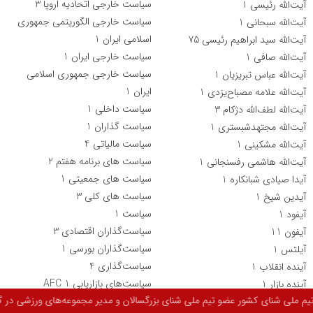
سیاست خارجی اتحادیه اروپا
3
آیت‌الله رئیسی
1
سیاست خارجی الگوریتمی جمهوری
آیت‌الله سبحانی
1
اسلامی ایران
1
آیت‌الله سید ابراهیم رئیسی
75
سیاست خارجی ایران
1
آیت‌الله صافی
1
سیاست خارجی جمهوری اسلامی
آیت‌الله عباس تبریزیان
1
ایران
1
آیت‌الله علامه مصباح‌یزدی
1
سیاست داخلی
1
آیت‌الله لطف‌الله دژکام
3
سیاست گذاران
1
آیت‌الله مجتهد‌شبستری
1
سیاست مالیاتی
4
آیت‌الله مشکینی
1
سیاست های برنامه هفتم
2
آیت‌الله هاشمی رفسنجانی
1
سیاست های جمعیتی
1
آیدا صیادی شبانکاره
1
سیاست های کلی
3
آیدین شیخ
1
سیاست‌
1
آیفود
1
سیاست‌گذاران اقتصادی
3
آیفون
11
سیاست‌گذاران بورسی
1
آیلتس
1
سیاست‌گذاری
4
آینده انقلاب
1
سیاست‌های بازاریابی AFC
1
آینده بازار
1
ی شنای بزرگسالان و مدیر مجموعه‌های ورزشی در گفت‌وگو با شبکه خبری مدیران ن
سیاست‌های تشویقی
1
آینده بازار میوه
1