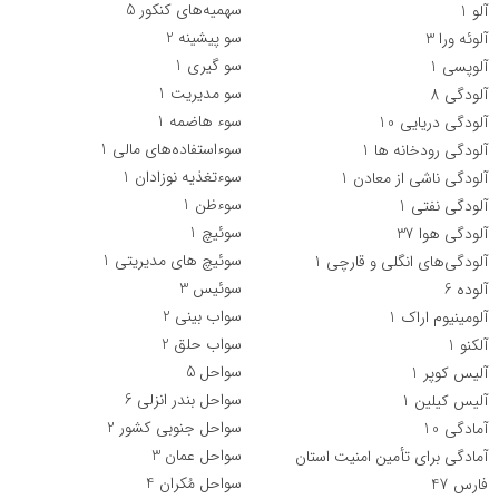
سهمیه‌های کنکور
5
آلو
1
سو پیشینه
2
آلوئه ورا
3
سو گیری
1
آلوپسی
1
سو مدیریت
1
آلودگی
8
سوء هاضمه
1
آلودگی دریایی
10
سوءاستفاده‌های مالی
1
آلودگی رودخانه ها
1
سوءتغذیه نوزادان
1
آلودگی ناشی از معادن
1
سوءظن
1
آلودگی نفتی
1
سوئیچ
1
آلودگی هوا
37
سوئیچ های مدیریتی
1
آلودگی‌های انگلی و قارچی
1
سوئیس
3
آلوده
6
سواب بینی
2
آلومینیوم اراک
1
سواب حلق
2
آلکنو
1
سواحل
5
آلیس کوپر
1
سواحل بندر انزلی
6
آلیس کیلین
1
سواحل جنوبی کشور
2
آمادگی
10
سواحل عمان
3
آمادگی برای تأمین امنیت استان
سواحل مُکران
4
فارس
47