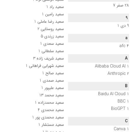
28 صفر
7
سعید راد
1
سعید رامین
1
9
سعید رضا عاملی
1
9 دی
1
سعید روستایی
2
سعید زرندی
5
a
سعید سعدی
1
afc
4
سعید سلطانی
1
A
سعید شریف زاده
3
سعید شهرابی فراهانی
1
Alibaba Cloud AI
1
سعید صالح
1
Anthropic
2
سعید صمدی
1
B
سعید علیپور
1
Baidu AI Cloud
1
سعید محمد
13
BBC
1
سعید محمدزاده
1
BioGPT
1
سعید محمدی
4
سعید محمدی پور
1
C
سعید مستشار
1
Canva
1
سعید مصفا
1