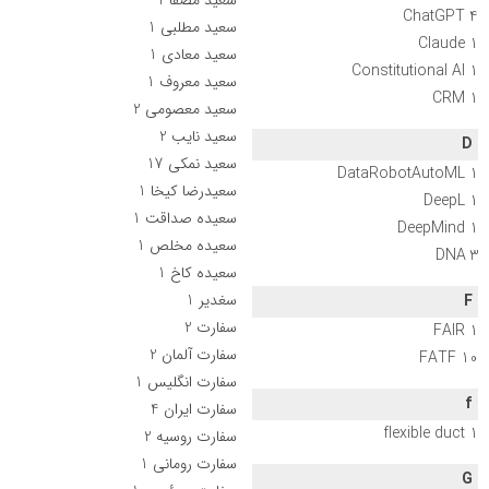
ChatGPT
4
سعید مطلبی
1
Claude
1
سعید معادی
1
Constitutional AI
1
سعید معروف
1
CRM
1
سعید معصومی
2
سعید نایب
2
D
سعید نمکی
17
DataRobotAutoML
1
سعیدرضا کیخا
1
DeepL
1
سعیده صداقت
1
DeepMind
1
سعیده مخلص
1
DNA
3
سعیده کاخ
1
سغدیر
1
F
سفارت
2
FAIR
1
سفارت آلمان
2
FATF
10
سفارت انگلیس
1
f
سفارت ایران
4
flexible duct
1
سفارت روسیه
2
سفارت رومانی
1
G