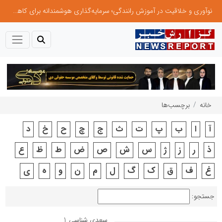
نوآوری و یادگیری دیجیتال؛ کلید تحول در مدیریت مدارس فردا
خانه
برچسب‌ها
آ
ا
ب
پ
ت
ث
ج
چ
ح
خ
د
ذ
ر
ز
ژ
س
ش
ص
ض
ط
ظ
ع
غ
ف
ق
ک
گ
ل
م
ن
و
ه
ی
جستجو:
سعدی شناسی
1