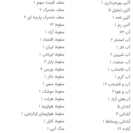
سقف قیمت سهم
1
آئین بهره‌برداری
1
سقف متحرک
2
آئین تجلیل
5
سقف متحرک پارچه ای
2
آئین نامه
1
سقوط
13
آاس رم
1
سقوط آزاد
1
آب
63
سقوط اقتصاد
1
آب استخر
2
سقوط ایران
1
آب انار
1
سقوط ایرباس
1
آب شیرین
2
سقوط بازار
2
آب صنعت
1
سقوط بورس
4
آب فاضلاب
1
سقوط دلار
1
آب گرم
1
سقوط سفیر
1
آب و فاضلاب
19
سقوط موشک
1
آب و هوا
9
سقوط هرات
1
آب‌های آزاد
1
سقوط هواپیما
1
آبادان
5
سقوط هواپیمای اوکراینی
1
آبادانی
3
سقوط کابل
1
آبادانی روستاها
1
سگ آبی
1
آباده
22