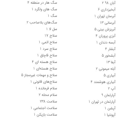
سگ هار در منطقه
4
آبان 98
2
سگ های ولگرد
1
آبخیزداری
6
سگ‌
1
آبرسان تهران
1
سگ‌های بلاصاحب
2
آبرسانی
13
سل لا
1
آبریزش بینی
5
سلاح
17
آبزی پروران
4
سلاح اتمی
1
آبسه دندان
1
سلاح سرد
1
آبشار
4
سلاح قاچاق
1
آبشخور
5
سلاح هسته ای
4
آبفا
13
سلاح هسته‌ای
1
آبله میمونی
2
سلاح‌ و مهمات غيرمجاز
5
آبیاری
5
سلاح‌های قانونی
1
آبیاری هوشمند
4
سلام فرمانده
1
آپ
2
سلام محله
2
آپارتمان
9
سلامت
238
آپارتمان در تهران
1
سلامت اجتماعی
1
آپشن
1
سلامت بازیکن
1
آپونتیا
1