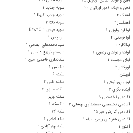
آهن و فولاد الماس آرتاویل
25
سویه جدید
1
آهن و فولاد غدیر ایرانیان
22
سویه جدید کرونا
1
آهنگ
4
سویه دلتا
3
آهنگساز
3
سویه فردی E484Q
1
آوا اودیولوژی
1
سوییس
1
آوا فرمانی
4
سيدمحمدعلي ابطحي
1
آوانگارد
1
سيستم توزيع داخلی
1
آواها و نواهای رضوی
1
سکانداری فاطمی امین
1
آوای دوست
1
سکانس
1
آووکادو
2
سکته
6
آویشن
1
سکته قلبی
4
آوین پوررئوفی
1
سکته مغزی
5
آينده نگري
2
سکته وزیر
1
آکادمی تخصصی
9
سکسکه
1
آکادمی تخصصی حسابداری بهشتی
2
سکه
26
آکادمی گزارش خبر
15
سکه امامی
1
آکادمی هنرهای رزمی سیاه
1
سکه بهار آزادی
2
آکتور
1