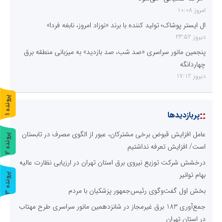
امروز 10:08
ال ایستر پوشاک؛ تولید کننده با برند «نوزاد امروز، نابغه فردا»
دیروز 23:52
پنجمین مانور سراسری «صد شب، صد بازدید» به میزبانی منطقه برق
چهاردانگه
دیروز 17:12
پ
1
::
پربازدیدها
ر
و
ن
د
ه
عامل افزایش قبوض برخی مشترکان، عبور از الگوی مصرف در تابستان
پ
2
است/ افزایش تعرفه نداشتیم
ر
و
ن
د
ه
درخشش شرکت توزیع نیروی برق استان تهران در ارزیابی نظارت عالیه
بهام توانیر
پ
3
بخش اول گفت‌وگوی رئیس‌جمهور پزشکیان با مردم
ر
و
ن
د
ه
جمع‌آوری 183 برق غیرمجاز در شانزدهمین مانور سراسری طرح مهتاب
در استان تهران