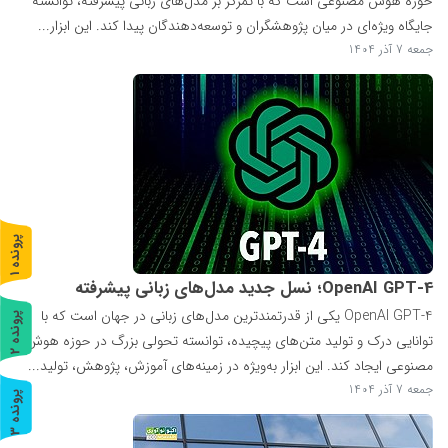
حوزه هوش مصنوعی است که با تمرکز بر مدل‌های زبانی پیشرفته، توانسته
جایگاه ویژه‌ای در میان پژوهشگران و توسعه‌دهندگان پیدا کند. این ابزار...
جمعه 7 آذر 1404
پ
1
ر
و
ن
د
ه
OpenAI GPT-4؛ نسل جدید مدل‌های زبانی پیشرفته
OpenAI GPT-4 یکی از قدرتمندترین مدل‌های زبانی در جهان است که با
پ
2
توانایی درک و تولید متن‌های پیچیده، توانسته تحولی بزرگ در حوزه هوش
ر
و
ن
د
ه
مصنوعی ایجاد کند. این ابزار به‌ویژه در زمینه‌های آموزش، پژوهش، تولید...
جمعه 7 آذر 1404
پ
3
ر
و
ن
د
ه