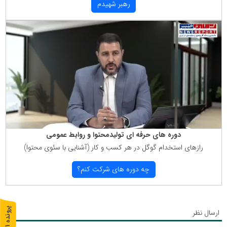
رهبر شهیدم
دوره های حرفه ای تولیدمحتوا و روابط عمومی
رازهای استخدام گوگل در هر كسب و كار (آشنایی با سئوی محتوا)
چه دوره های شركت كنم؟
پ
1
ارسال نظر
ر
و
ن
د
ه