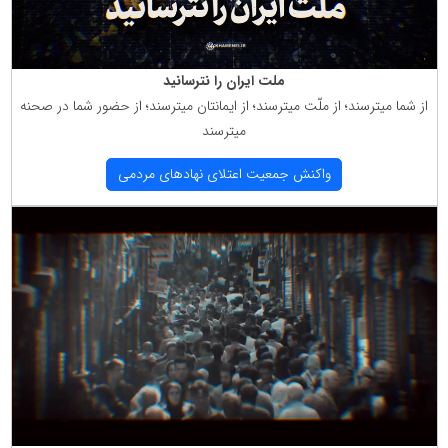
ملت ایران را نترسانید
از شما میترسند؛ از ملّت میترسند؛ از ایمانتان میترسند؛ از حضور شما در صحنه
میترسند
واكنش جمعیت اعتلای نهادهای مردمی