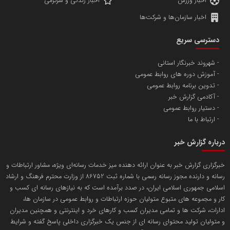
اخبار ورزش
اخبار زندگی و سرگرمی
اخبار سازمان‌ها و شرکت‌ها
آهن و فولاد غدیر ایرانیان
دسترسی سریع
تامین آهن اسفنجی تولیدکنندگان فولاد در کشور
شهروند خبرنگار استانی
آموزش دوره های روابط عمومی
پایگاه اطلاع رسانی اعتلای نهادهای مردمی
تدوین برنامه روابط عمومی
مسعودصادقی
آکادمی گزارش خبر
دستیار روابط عمومی
ارتباط با ما
درباره گزارش خبر
خبرگزاری گزارش خبر به عنوان ارائه دهنده میز خدمات رسانه‌ای ویژه، مشاور ارتباطات و
رسانه و دارنده مجوز رسانه رسمی با شماره ثبت 86752 از وزارت محترم فرهنگ و ارشاد
تریبون
اسلامی جمهوری اسلامی ایران، در صدد برآمده است که به نیازهای رسانه ای کسب و
انتشار گسترده محتوا در رسانه گزارش خبر
کار و مجموعه های متبوع متولیان حوزه ارتباطات و روابط عمومی در سازمان ها،
ادارات، شرکت ها و تمامی مدیران کسب و کارهای خرد و اینترنتی و همچنین مدیران
پایگاه اطلاع رسانی دریا و نفت
و متولیان تولید محتوای رسانه ای از جنس یک خبرگزاری داخلی پاسخ گفته و شرایط
محمدعلی کرمعلی