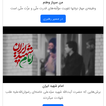
من سرباز وطنم
وظیفه‌ی مهمّ دولتها تقویت مؤلّفه‌های قدرت ملّی و عزّت ملّی است
در مسیر رهبری
امام شهید ایران
برش‌هایی كه حضرت آیت‌الله شهید سیّدعلی خامنه‌ای رضوان‌الله‌علیه طلب
شهادت میكردند