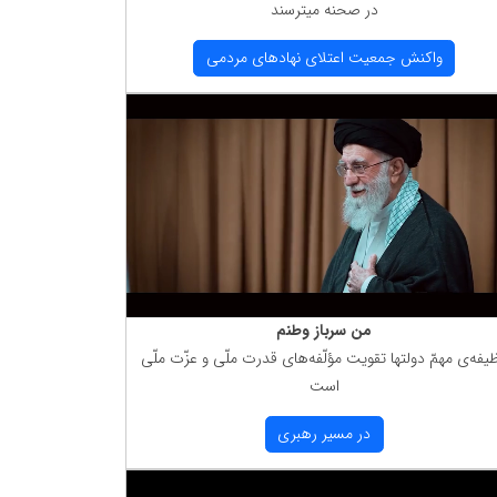
در صحنه میترسند
واكنش جمعیت اعتلای نهادهای مردمی
من سرباز وطنم
یفه‌ی مهمّ دولتها تقویت مؤلّفه‌های قدرت ملّی و عزّت ملّی
است
در مسیر رهبری