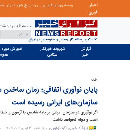
اخبار
از کشف استعدادهای ناب تا پرورش آن‌ها با رویکردهای نوآورانه؛ مسیر تحول‌آفرین شنای ایران در سطح جهانی
فوری:
جمعه 16 مرداد 1405
نخستین رسانه کاربرمحور و سئومحور در ایران
گزارش
شهروند خبرنگار
آموزش دوره ه
خبر
استانی
عموم
خانه
پایان نوآوری اتفاقی؛ زمان ساختن 
سازمان‌های ایرانی رسیده است
اگر نوآوری در سازمان ایرانی بر پایه شانس یا آزمون و خطا
است و دوام نخواهد داشت.
پایگاه خبری اکو نوآوری
پنج شنبه 31 اردیبهشت 1405 - 08:50