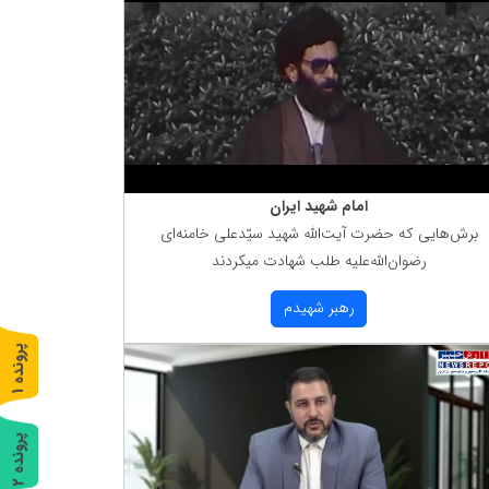
امام شهید ایران
برش‌هایی كه حضرت آیت‌الله شهید سیّدعلی خامنه‌ای
رضوان‌الله‌علیه طلب شهادت میكردند
رهبر شهیدم
پ
1
ر
و
ن
د
ه
پ
2
ر
و
ن
د
ه