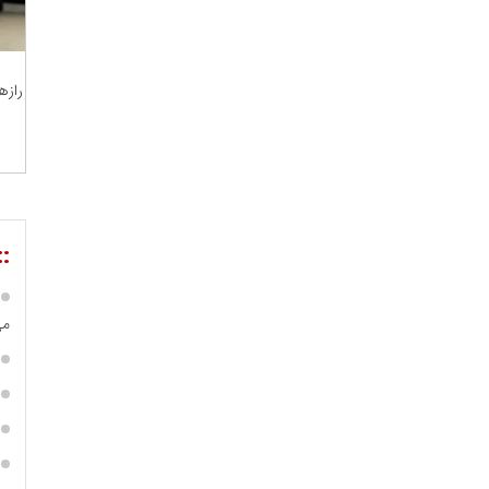
مریم حاج نوروز نظری
رازه
 و اوراق بهادار
ثق در بازارسرمایه
::
می
مسعودصادقی
عت،معدن و تجارت