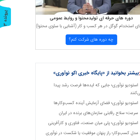
پ
3
دوره های حرفه ای تولیدمحتوا و روابط عمومی
ای استخدام گوگل در هر كسب و كار (آشنایی با سئوی محتوا)
ر
و
ن
د
ه
چه دوره های شركت كنم؟
بیشتر بخوانید از «پایگاه خبری اکو نوآوری»
استودیو نوآوری؛ جایی که ایده‌ها فرصت رشد پیدا
‌کنند
استودیو نوآوری؛ فضای آزمایش آینده کسب‌وکارها
سرعت؛ سلاح رقابتی سازمان‌های برنده در ایران
استودیو نوآوری؛ پلی میان صنعت، فناوری و کارآفرینی
مدل کسب‌وکار؛ راز پنهان موفقیت یا شکست در نوآوری