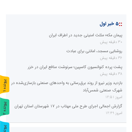
::
5 خبر اول
پیمان مکه؛ مثلث امنیتی جدید در اطراف ایران
30 دقیقه پیش
روشنایی مسجد، امانتی برای عبادت
36 دقیقه پیش
پشت پرده کنوانسیون کاسپین؛ سرنوشت منافع ایران در خزر
38 دقیقه پیش
پ
1
بازدید وزیر نیرو از روند برق‌رسانی به واحدهای صنعتی بازسازی‌شده در
شهرک صنعتی شمس‌آباد
ر
و
ن
د
ه
امروز 12:51
پ
2
گزارش اجمالی اجرای طرح ملی مهتاب در ۱۷ شهرستان استان تهران
امروز 12:49
ر
و
ن
د
ه
پ
3