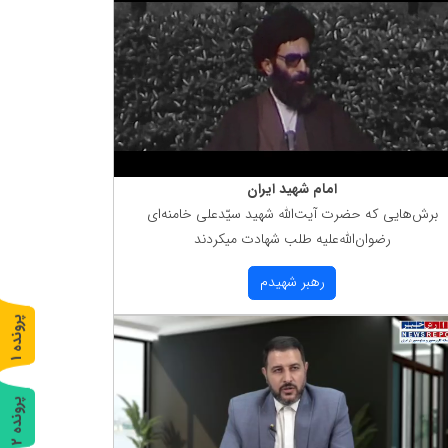
امام شهید ایران
برش‌هایی كه حضرت آیت‌الله شهید سیّدعلی خامنه‌ای
رضوان‌الله‌علیه طلب شهادت میكردند
رهبر شهیدم
پ
1
ر
و
ن
د
ه
پ
2
ر
و
ن
د
ه