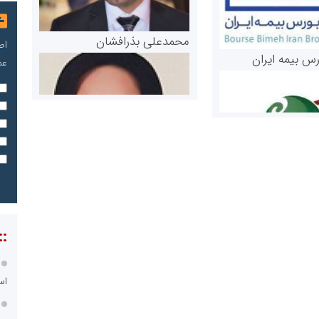
محمدعلی بذرافشان
اص
رس بیمه ایران
عم
مریم حاج نوروز نظری
 و اوراق بهادار
::
ثق در بازارسرمایه
اس