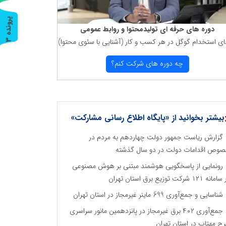
پ
3
دوره های حرفه ای تولیدمحتوا و روابط عمومی
ای استخدام گوگل در هر كسب و كار (آشنایی با سئوی محتوا)
ر
و
ن
د
ه
چه دوره های شركت كنم؟
بیشتر بخوانید از «پایگاه اطلاع رسانی مشارکت»
گزارش ریاست جمهور دولت چهاردهم به مردم در
وص اقدامات دولت در دو سال گذشته
رونمایی از پاسخگویی هوشمند مبتنی بر هوش مصنوعی
نه ۱۲۱ شرکت توزیع برق استان تهران
شناسایی و جمع‌آوری 699 ماینر غیرمجاز در استان تهران
جمع‌آوری ۴۰۲ برق غیرمجاز در پانزدهمین مانور سراسری
ح مهتاب در استان تهران