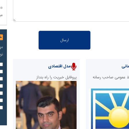
می
مه
نو
انی
مدل اقتصادی
ابط عمومی صاحب رسانه
پروفایل خبریت را راه بنداز