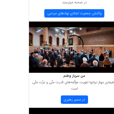
در صحنه میترسند
واكنش جمعیت اعتلای نهادهای مردمی
من سرباز وطنم
یفه‌ی مهمّ دولتها تقویت مؤلّفه‌های قدرت ملّی و عزّت ملّی
است
در مسیر رهبری