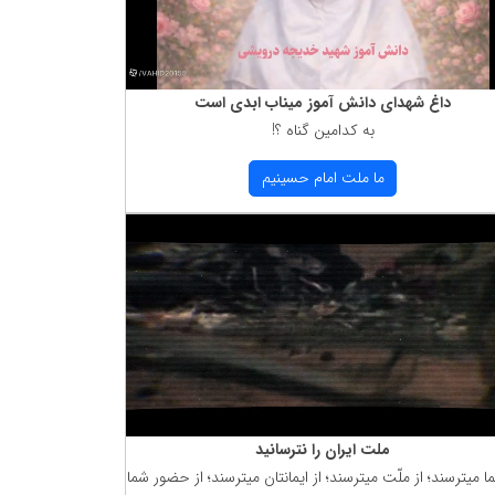
داغ شهدای دانش آموز میناب ابدی است
به كدامین گناه ؟!
ما ملت امام حسینیم
ملت ایران را نترسانید
ما میترسند؛ از ملّت میترسند؛ از ایمانتان میترسند؛ از حضور شما