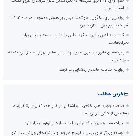
جمع‌آوری ۴۰۲ برق غیرمجاز در پانزدهمین مانور سراسری طرح مهتاب
در استان تهران
رونمایی از پاسخگویی هوشمند مبتنی بر هوش مصنوعی در سامانه ۱۲۱
شرکت توزیع برق استان تهران
گذار به «راهبریِ غیرمتمرکز» ضامن پایداری صنعت برق در برابر
بحران‌هاست
پانزدهمین مانور سراسری طرح مهتاب در استان تهران به میزبانی منطقه
برق دماوند
روایت خدمت خادمان روشنایی در نجف
::
آخرین مطالب
صنعت چوب؛ هنر، خلاقیت و اشتغال در کنار هم، که برای بقا نیازمند
پشتیبانی از کالای ایرانی است
لبنیات سنتی؛ میراثی که برای بقا به حمایت و نوآوری نیاز دارد
توسعه ورزش‌های رزمی و ترویج هرچه بهتر رشته‌های ورزشی، در گرو