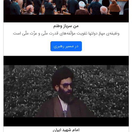
من سرباز وطنم
وظیفه‌ی مهمّ دولتها تقویت مؤلّفه‌های قدرت ملّی و عزّت ملّی است
در مسیر رهبری
امام شهید ایران