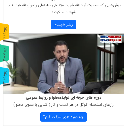
برش‌هایی كه حضرت آیت‌الله شهید سیّدعلی خامنه‌ای رضوان‌الله‌علیه طلب
شهادت میكردند
رهبر شهیدم
پ
1
ر
و
ن
د
ه
پ
2
ر
و
ن
د
ه
پ
3
ر
و
ن
د
ه
دوره های حرفه ای تولیدمحتوا و روابط عمومی
رازهای استخدام گوگل در هر كسب و كار (آشنایی با سئوی محتوا)
چه دوره های شركت كنم؟