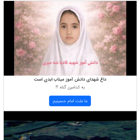
داغ شهدای دانش آموز میناب ابدی است
به كدامین گناه ؟!
ما ملت امام حسینیم