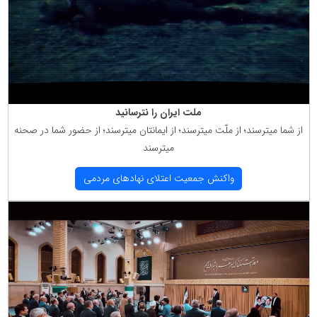
ملت ایران را نترسانید
از شما میترسند؛ از ملّت میترسند؛ از ایمانتان میترسند؛ از حضور شما در صحنه
میترسند
واكنش جمعیت اعتلای نهادهای مردمی