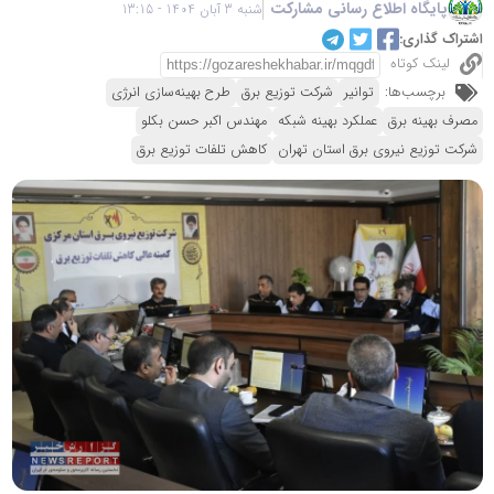
پایگاه اطلاع رسانی مشارکت
شنبه 3 آبان 1404 - 13:15
اشتراک گذاری:
لینک کوتاه
برچسب‌ها:
توانیر
شرکت توزیع برق
طرح بهینه‌سازی انرژی
مصرف بهینه برق
عملکرد بهینه شبکه
مهندس اکبر حسن بکلو
شرکت توزیع نیروی برق استان تهران
کاهش تلفات توزیع برق