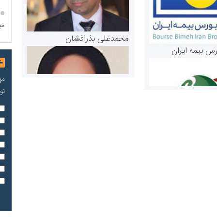
می
محمدعلی بذرافشان
رس بیمه ایران
مه
نو
مریم حاج نوروز نظری
 و اوراق بهادار
ثق در بازارسرمایه