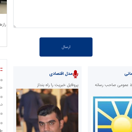
رازه
::
انی
مدل اقتصادی
ابط عمومی صاحب رسانه
پروفایل خبریت را راه بنداز
خص
در ساما
طر