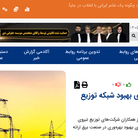
چیستی طراشعر از نگاه امین افضل‌پور؛ چگونه یک شاعر ایرانی با انقلاب در جایگاه حرف، شعر را از متن خطی به میدان ادراک بصری تبدیل کرد؟
ای روابط
تدوین برنامه روابط
آکادمی گزارش
دستیا
ی
عمومی
خبر
عم
0
0 |
ای بهبود شبکه توزیع
از همکاران شرکت‌های توزیع نیروی
ای بهبود بهره‌وری در صنعت برق ارائه