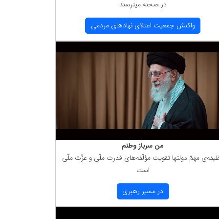
در صحنه میترسند
واكنش جمعیت اعتلای نهادهای مردمی
من سرباز وطنم
یفه‌ی مهمّ دولتها تقویت مؤلّفه‌های قدرت ملّی و عزّت ملّی
است
در مسیر رهبری