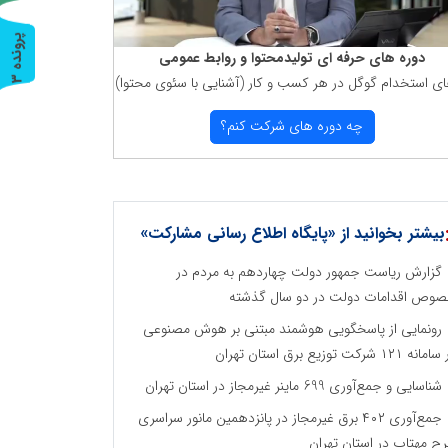
پ
3
دوره های حرفه ای تولیدمحتوا و روابط عمومی
ای استخدام گوگل در هر كسب و كار (آشنایی با سئوی محتوا)
ر
و
ن
د
ه
چه دوره های شركت كنم؟
بیشتر بخوانید از «پایگاه اطلاع رسانی مشارکت»
گزارش ریاست جمهور دولت چهاردهم به مردم در
وص اقدامات دولت در دو سال گذشته
رونمایی از پاسخگویی هوشمند مبتنی بر هوش مصنوعی
نه ۱۲۱ شرکت توزیع برق استان تهران
شناسایی و جمع‌آوری 699 ماینر غیرمجاز در استان تهران
جمع‌آوری ۴۰۲ برق غیرمجاز در پانزدهمین مانور سراسری
ح مهتاب در استان تهران