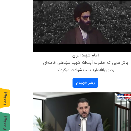
امام شهید ایران
برش‌هایی كه حضرت آیت‌الله شهید سیّدعلی خامنه‌ای
رضوان‌الله‌علیه طلب شهادت میكردند
رهبر شهیدم
پ
1
ر
و
ن
د
ه
پ
2
ر
و
ن
د
ه