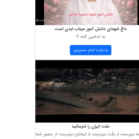
داغ شهدای دانش آموز میناب ابدی است
به كدامین گناه ؟!
ما ملت امام حسینیم
ملت ایران را نترسانید
ما میترسند؛ از ملّت میترسند؛ از ایمانتان میترسند؛ از حضور شما