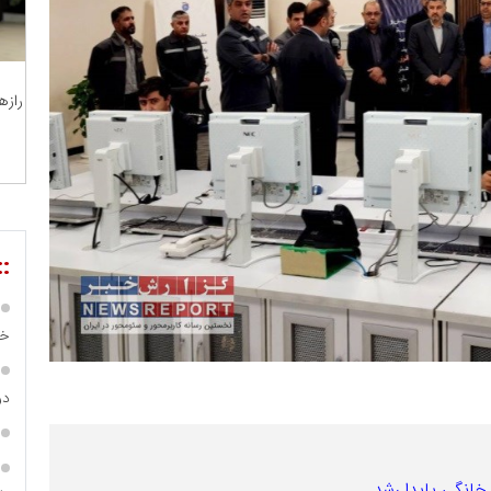
رازه
::
خص
در ساما