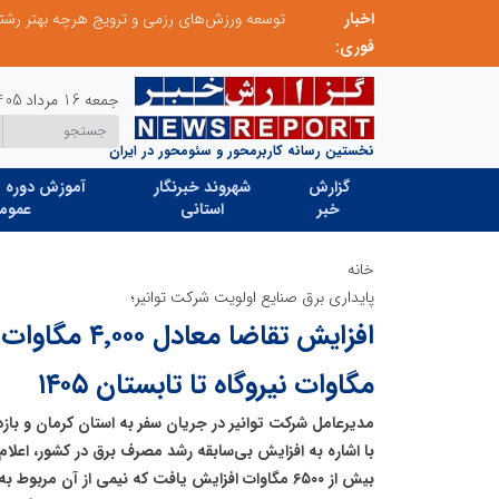
اخبار
از کشف استعدادهای ناب تا پرورش آن‌ها با رویکردهای نوآورانه؛ مسیر تحول‌آفرین شنای ایران در سطح جهانی
فوری:
جمعه 16 مرداد 1405
نخستین رسانه کاربرمحور و سئومحور در ایران
گزارش
شهروند خبرنگار
آموزش دوره ه
خبر
استانی
عموم
خانه
پایداری برق صنایع اولویت شرکت توانیر؛
مگاوات نیروگاه تا تابستان ۱۴۰۵
مدیرعامل شرکت توانیر در جریان سفر به استان کرمان و باز
بیش از ۶۵۰۰ مگاوات افزایش یافت که نیمی از آن مربو