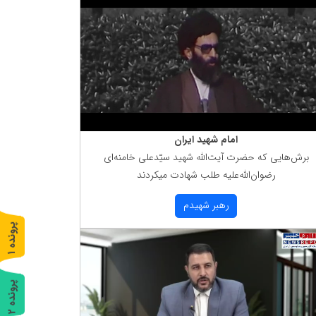
امام شهید ایران
برش‌هایی كه حضرت آیت‌الله شهید سیّدعلی خامنه‌ای
رضوان‌الله‌علیه طلب شهادت میكردند
رهبر شهیدم
پ
1
ر
و
ن
د
ه
پ
2
ر
و
ن
د
ه