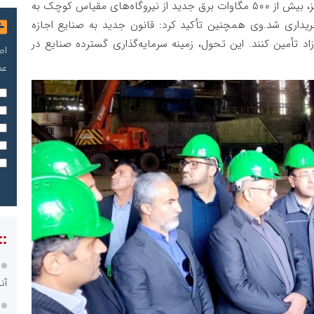
است گفت: در قالب فروش برق در تابلوی برق آزاد و سبز، بیش از ۵۰۰ مگاوات برق جدید از نیروگاه‌های مقیاس کوچک به
یداری شد.وی همچنین تأکید کرد: قانون جدید به صنایع اجازه
اد تأمین کنند. این تحول، زمینه سرمایه‌گذاری گسترده صنایع در
اص
عم
::
آن