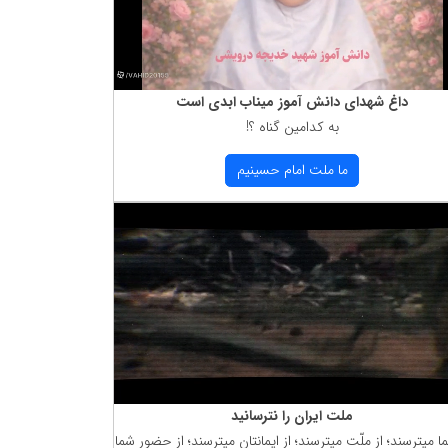
داغ شهدای دانش آموز میناب ابدی است
به كدامین گناه ؟!
ما ملت امام حسینیم
ملت ایران را نترسانید
ما میترسند؛ از ملّت میترسند؛ از ایمانتان میترسند؛ از حضور شما