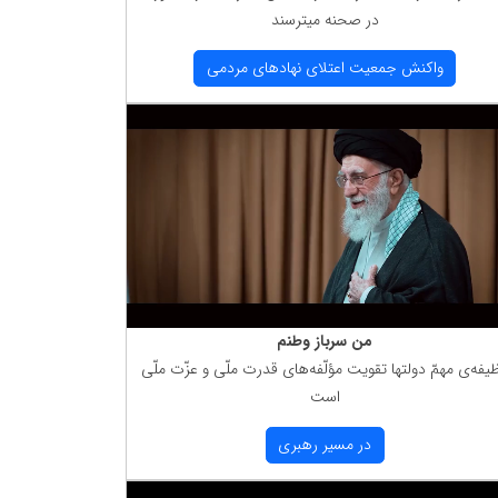
در صحنه میترسند
واكنش جمعیت اعتلای نهادهای مردمی
من سرباز وطنم
یفه‌ی مهمّ دولتها تقویت مؤلّفه‌های قدرت ملّی و عزّت ملّی
است
در مسیر رهبری