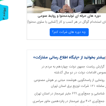
پ
3
دوره های حرفه ای تولیدمحتوا و روابط عمومی
ر
و
ن
د
ه
ای استخدام گوگل در هر كسب و كار (آشنایی با سئوی محتوا)
چه دوره های شركت كنم؟
بیشتر بخوانید از «پایگاه اطلاع رسانی مشارکت»
گزارش ریاست جمهور دولت چهاردهم به مردم در
وص اقدامات دولت در دو سال گذشته
رونمایی از پاسخگویی هوشمند مبتنی بر هوش مصنوعی
نه ۱۲۱ شرکت توزیع برق استان تهران
شناسایی و جمع‌آوری 699 ماینر غیرمجاز در استان تهران
جمع‌آوری ۴۰۲ برق غیرمجاز در پانزدهمین مانور سراسری