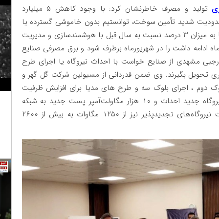
زی
تولید و مصرف خاطرنشان کرد: با وجود کاهش ۵ میلیارد
دیت شدید تأمین سوخت، توانستیم بدون خاموشی گسترده یا
بلک اوت از تابستان عبور کنیم؛ و با کاهش رشد تقاضا به میزان ۳ درصد نسبت به سال قبل با هوشمندسازی و مدیریت
اه ادامه داشت را در شهریورماه برطرف شود و برق مصرفی صنایع
از ۱۶ درصد افزایش دهد.رجبی مشهدی از صنایع خواست با احداث نیروگاه یا اجرای طرح
ی تحویل بگیرند. وی ضمن قدردانی از مسیولین شرکت گل گهر و
ک دوم ، اجرای بلوک سه و طرح های مدیا برای افزایش ظرفیت
تولید شد.رجبی‌مشهدی افزود: امسال ۲۵۰۰ مگاوات نیروگاه جدید احداث و ۱۰ هزار مگاولت‌آمپر پست جدید به شبکه
افزوده شد. در کنار توسعه نیروگاه‌های حرارتی، ظرفیت نیروگاه‌های تجدیدپذیر نیز از ۱۲۵۰ مگاوات به بیش از ۲۶۰۰