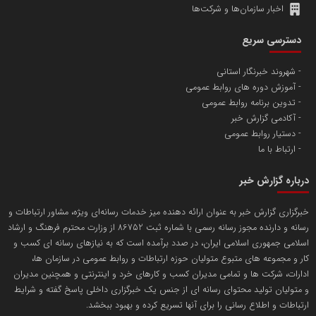
اخبار سازمان‌ها و شرکت‌ها
آهن و فولاد غدیر ایرانیان
دسترسی سریع
تامین آهن اسفنجی تولیدکنندگان فولاد در کشور
شهروند خبرنگار استانی
آموزش دوره های روابط عمومی
پایگاه اطلاع رسانی اعتلای نهادهای مردمی
تدوین برنامه روابط عمومی
مسعودصادقی
آکادمی گزارش خبر
دستیار روابط عمومی
ارتباط با ما
درباره گزارش خبر
خبرگزاری گزارش خبر به عنوان ارائه دهنده میز خدمات رسانه‌ای ویژه، مشاور ارتباطات و
رسانه و دارنده مجوز رسانه رسمی با شماره ثبت 86752 از وزارت محترم فرهنگ و ارشاد
تریبون
اسلامی جمهوری اسلامی ایران، در صدد برآمده است که به نیازهای رسانه ای کسب و
انتشار گسترده محتوا در رسانه گزارش خبر
کار و مجموعه های متبوع متولیان حوزه ارتباطات و روابط عمومی در سازمان ها،
ادارات، شرکت ها و تمامی مدیران کسب و کارهای خرد و اینترنتی و همچنین مدیران
پایگاه اطلاع رسانی دریا و نفت
و متولیان تولید محتوای رسانه ای از جنس یک خبرگزاری داخلی پاسخ گفته و شرایط
محمدعلی کرمعلی
ارتباطات و اطلاع رسانی را برای آنها تسریع کرده و بهبود ببخشد.