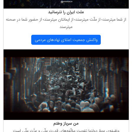
ملت ایران را نترسانید
از شما میترسند؛ از ملّت میترسند؛ از ایمانتان میترسند؛ از حضور شما در صحنه
میترسند
واكنش جمعیت اعتلای نهادهای مردمی
من سرباز وطنم
وظیفه‌ی مهمّ دولتها تقویت مؤلّفه‌های قدرت ملّی و عزّت ملّی است