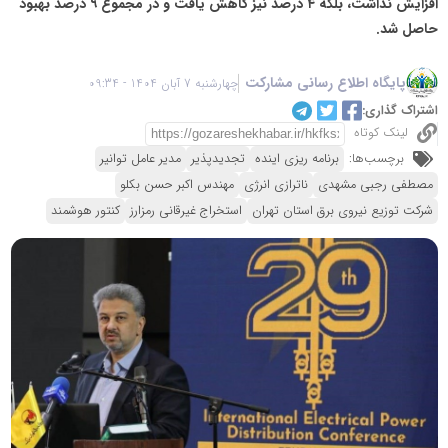
افزایش نداشت، بلکه ۴ درصد نیز کاهش یافت و در مجموع ۹ درصد بهبود
حاصل شد.
پایگاه اطلاع رسانی مشارکت
چهارشنبه 7 آبان 1404 - 09:34
اشتراک گذاری:
لینک کوتاه
برچسب‌ها:
برنامه ریزی اینده
تجدیدپذیر
مدیر عامل توانیر
مصطفی رجبی مشهدی
ناترازی انرژی
مهندس اکبر حسن بکلو
شرکت توزیع نیروی برق استان تهران
استخراج غیرقانی رمزارز
کنتور هوشمند