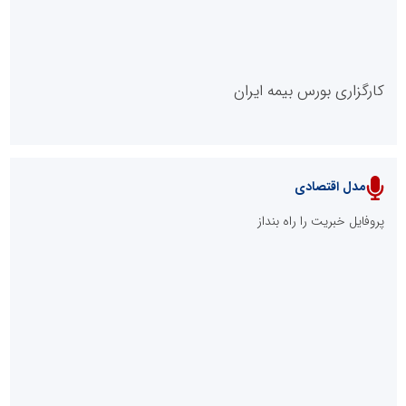
کارگزاری بورس بیمه ایران
مدل اقتصادی
پایگاه خبری نهضت ملی مسکن
پروفایل خبریت را راه بنداز
سازمان بورس و اوراق بهادار
مرجع اخبار موثق در بازارسرمایه