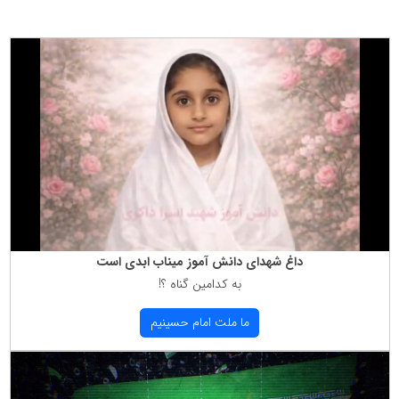
داغ شهدای دانش آموز میناب ابدی است
به كدامین گناه ؟!
ما ملت امام حسینیم