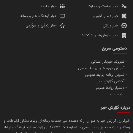
اخبار صنعت و تجارت
اخبار جامعه
اخبار علم و فناوری
اخبار فرهنگ، هنر و رسانه
اخبار ورزش
اخبار زندگی و سرگرمی
اخبار سازمان‌ها و شرکت‌ها
آهن و فولاد غدیر ایرانیان
دسترسی سریع
تامین آهن اسفنجی تولیدکنندگان فولاد در کشور
شهروند خبرنگار استانی
آموزش دوره های روابط عمومی
پایگاه اطلاع رسانی اعتلای نهادهای مردمی
تدوین برنامه روابط عمومی
مسعودصادقی
آکادمی گزارش خبر
دستیار روابط عمومی
ارتباط با ما
درباره گزارش خبر
خبرگزاری گزارش خبر به عنوان ارائه دهنده میز خدمات رسانه‌ای ویژه، مشاور ارتباطات و
رسانه و دارنده مجوز رسانه رسمی با شماره ثبت 86752 از وزارت محترم فرهنگ و ارشاد
تریبون