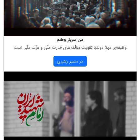
من سرباز وطنم
وظیفه‌ی مهمّ دولتها تقویت مؤلّفه‌های قدرت ملّی و عزّت ملّی است
در مسیر رهبری