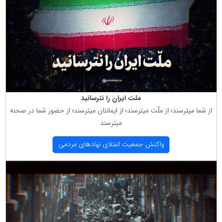
ملت ایران را نترسانید
از شما میترسند؛ از ملّت میترسند؛ از ایمانتان میترسند؛ از حضور شما در صحنه
میترسند
واكنش جمعیت اعتلای نهادهای مردمی