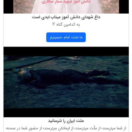
داغ شهدای دانش آموز میناب ابدی است
به كدامین گناه ؟!
ما ملت امام حسینیم
ملت ایران را نترسانید
از شما میترسند؛ از ملّت میترسند؛ از ایمانتان میترسند؛ از حضور شما در صحنه