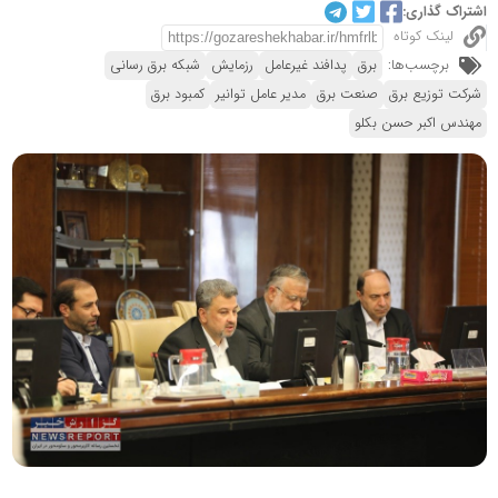
اشتراک گذاری:
لینک کوتاه
برچسب‌ها:
برق
پدافند غیرعامل
رزمایش
شبکه برق رسانی
شرکت توزیع برق
صنعت برق
مدیر عامل توانیر
کمبود برق
مهندس اکبر حسن بکلو