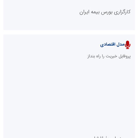
کارگزاری بورس بیمه ایران
مدل اقتصادی
پایگاه خبری نهضت ملی مسکن
پروفایل خبریت را راه بنداز
سازمان بورس و اوراق بهادار
مرجع اخبار موثق در بازارسرمایه
پایگاه خبری گفتمان یزد