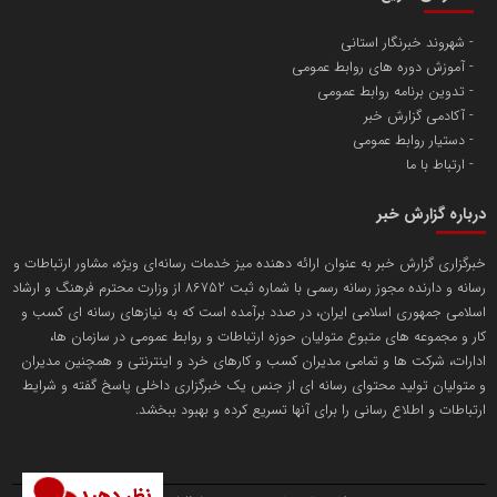
تامین آهن اسفنجی تولیدکنندگان فولاد در کشور
شهروند خبرنگار استانی
آموزش دوره های روابط عمومی
پایگاه اطلاع رسانی اعتلای نهادهای مردمی
تدوین برنامه روابط عمومی
مسعودصادقی
آکادمی گزارش خبر
دستیار روابط عمومی
ارتباط با ما
درباره گزارش خبر
خبرگزاری گزارش خبر به عنوان ارائه دهنده میز خدمات رسانه‌ای ویژه، مشاور ارتباطات و
رسانه و دارنده مجوز رسانه رسمی با شماره ثبت 86752 از وزارت محترم فرهنگ و ارشاد
تریبون
اسلامی جمهوری اسلامی ایران، در صدد برآمده است که به نیازهای رسانه ای کسب و
انتشار گسترده محتوا در رسانه گزارش خبر
کار و مجموعه های متبوع متولیان حوزه ارتباطات و روابط عمومی در سازمان ها،
ادارات، شرکت ها و تمامی مدیران کسب و کارهای خرد و اینترنتی و همچنین مدیران
پایگاه اطلاع رسانی دریا و نفت
و متولیان تولید محتوای رسانه ای از جنس یک خبرگزاری داخلی پاسخ گفته و شرایط
محمدعلی کرمعلی
ارتباطات و اطلاع رسانی را برای آنها تسریع کرده و بهبود ببخشد.
نظر دهید