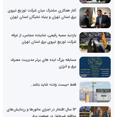
آغاز همکاری مشترک میان شرکت توزیع نیروی
برق استان تهران و بنیاد نخبگان استان تهران
بازدید سمیه رفیعی، نماینده مجلس، از غرفه
شرکت توزیع نیروی برق استان تهران
مسابقه بزرگ ایده های برتر مدیریت مصرف
برق و انرژی
فقط «بیست وات» شاید باشد..
13 سال افتخار در اجرای مانورها و رزمایش‌های
پدافند غیرعامل در صنعت برق