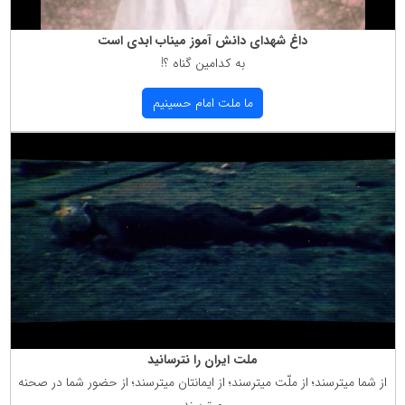
داغ شهدای دانش آموز میناب ابدی است
به كدامین گناه ؟!
ما ملت امام حسینیم
ملت ایران را نترسانید
از شما میترسند؛ از ملّت میترسند؛ از ایمانتان میترسند؛ از حضور شما در صحنه
میترسند