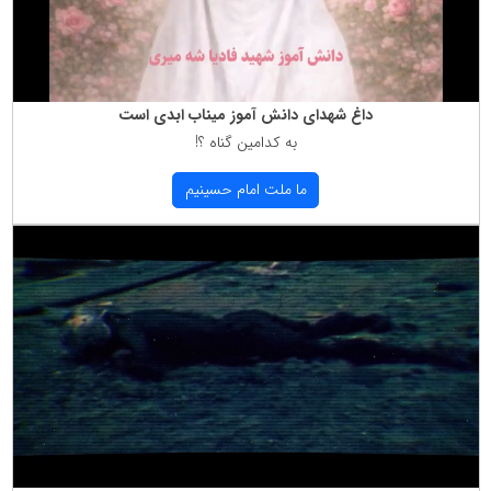
داغ شهدای دانش آموز میناب ابدی است
به كدامین گناه ؟!
ما ملت امام حسینیم