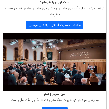
ملت ایران را نترسانید
از شما میترسند؛ از ملّت میترسند؛ از ایمانتان میترسند؛ از حضور شما در صحنه
میترسند
واكنش جمعیت اعتلای نهادهای مردمی
من سرباز وطنم
وظیفه‌ی مهمّ دولتها تقویت مؤلّفه‌های قدرت ملّی و عزّت ملّی است