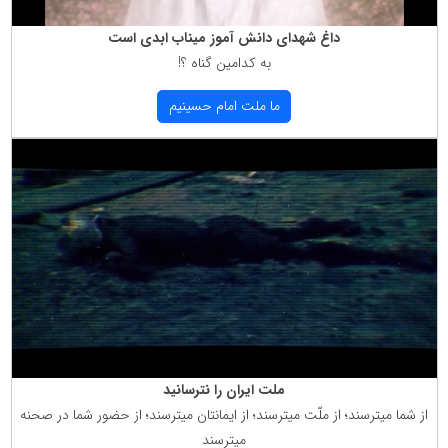
داغ شهدای دانش آموز میناب ابدی است
به كدامین گناه ؟!
ما ملت امام حسینیم
ملت ایران را نترسانید
از شما میترسند؛ از ملّت میترسند؛ از ایمانتان میترسند؛ از حضور شما در صحنه
میترسند