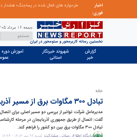
اخبار
ابتکار در ساماندهی فضای مجازی، خلاقیت در حمایت از خدمات صنفی؛ رویکرد نوین اتحادیه کامیون‌داران کرج
فوری:
جمعه 16 مرداد 1405
نخستین رسانه کاربرمحور و سئومحور در ایران
گزارش
شهروند خبرنگار
آموزش دوره ه
خبر
استانی
عموم
خانه
تبادل ۳۰۰ مگاوات برق از مسیر آذربایجان عملیاتی است
مدیرعامل شرکت توانیر از بررسی دو مسیر اصلی برای اتصال ش
گفت: اتصال از طریق جمهوری آذربایجان در مرحله کارشناسی
تبادل ۳۰۰ مگاوات برق بین دو کشور را فراهم کند.
پایگاه اطلاع رسانی مشارکت
شنبه 26 مهر 1404 - 16:24