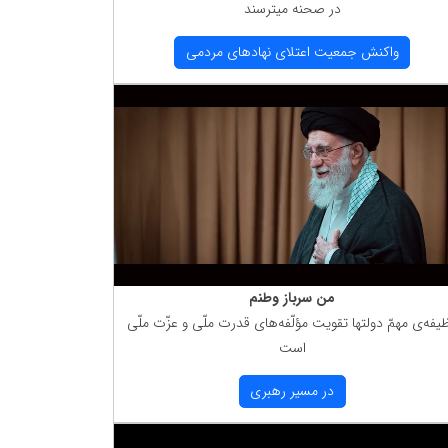
در صحنه میترسند
واكنش جمعیت اعتلای نهادهای مردمی
من سرباز وطنم
یفه‌ی مهمّ دولتها تقویت مؤلّفه‌های قدرت ملّی و عزّت ملّی
است
در مسیر رهبری