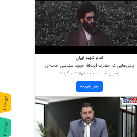
امام شهید ایران
برش‌هایی كه حضرت آیت‌الله شهید سیّدعلی خامنه‌ای
رضوان‌الله‌علیه طلب شهادت میكردند
رهبر شهیدم
پ
1
ر
و
ن
د
ه
پ
2
ر
و
ن
د
ه