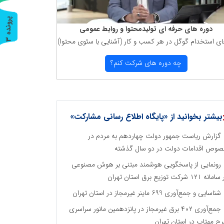
پ
3
دوره های حرفه ای تولیدمحتوا و روابط عمومی
ای استخدام گوگل در هر كسب و كار (آشنایی با سئوی محتوا)
ر
و
ن
د
ه
چه دوره های شركت كنم؟
بیشتر بخوانید از «پایگاه اطلاع رسانی مشارکت»
گزارش ریاست جمهور دولت چهاردهم به مردم در
وص اقدامات دولت در دو سال گذشته
رونمایی از پاسخگویی هوشمند مبتنی بر هوش مصنوعی
نه ۱۲۱ شرکت توزیع برق استان تهران
شناسایی و جمع‌آوری 699 ماینر غیرمجاز در استان تهران
جمع‌آوری ۴۰۲ برق غیرمجاز در پانزدهمین مانور سراسری
ح مهتاب در استان تهران