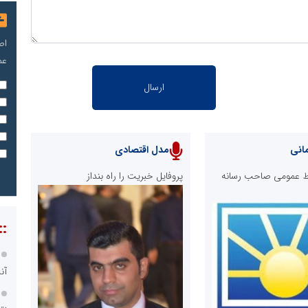
اص
عم
انی
مدل اقتصادی
ابط عمومی صاحب رسانه
پروفایل خبریت را راه بنداز
::
آن