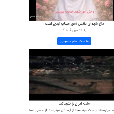
داغ شهدای دانش آموز میناب ابدی است
به كدامین گناه ؟!
ما ملت امام حسینیم
ملت ایران را نترسانید
ما میترسند؛ از ملّت میترسند؛ از ایمانتان میترسند؛ از حضور شما