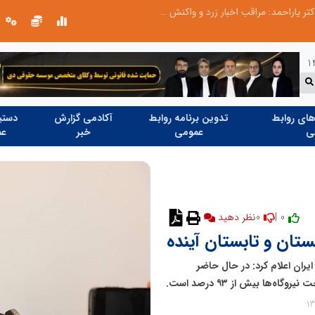
طرحواره های فعال شده در پساجنگ؛ هشدار دکتر یاراحمد: مراقب اخبار زرد و واکنش های هیجانی باشید
ای روابط
تدوین برنامه روابط
آکادمی گزارش
دستیا
ی
عمومی
خبر
عم
0
0 |
ان و تابستان آینده
ایران اعلام کرد: در حال حاضر
‌ها بیش از ۹۳ درصد است.