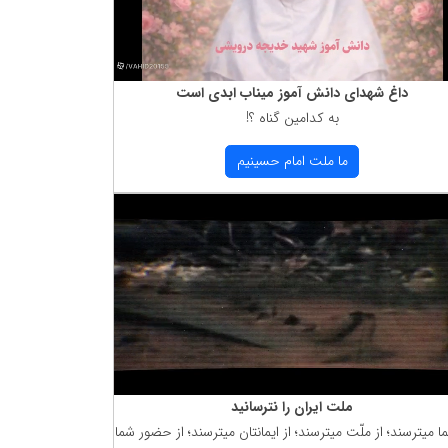
داغ شهدای دانش آموز میناب ابدی است
به كدامین گناه ؟!
ما ملت امام حسینیم
ملت ایران را نترسانید
ما میترسند؛ از ملّت میترسند؛ از ایمانتان میترسند؛ از حضور شما