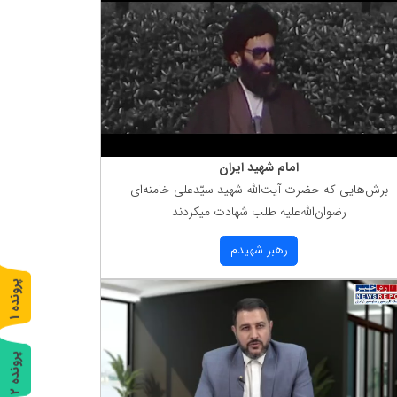
امام شهید ایران
برش‌هایی كه حضرت آیت‌الله شهید سیّدعلی خامنه‌ای
رضوان‌الله‌علیه طلب شهادت میكردند
رهبر شهیدم
پ
1
ر
و
ن
د
ه
پ
2
ر
و
ن
د
ه