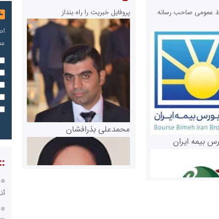
ابط عمومی صاحب رسانه
پروفایل خبریت را راه بنداز
اص
عم
محمدعلی بذرافشان
رس بیمه ایران
::
آن