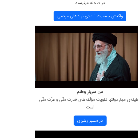
در صحنه میترسند
واكنش جمعیت اعتلای نهادهای مردمی
من سرباز وطنم
یفه‌ی مهمّ دولتها تقویت مؤلّفه‌های قدرت ملّی و عزّت ملّی
است
در مسیر رهبری