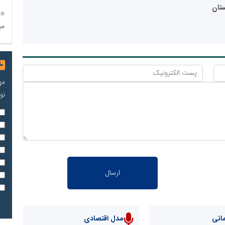
تان
می
مه
نو
انی
مدل اقتصادی