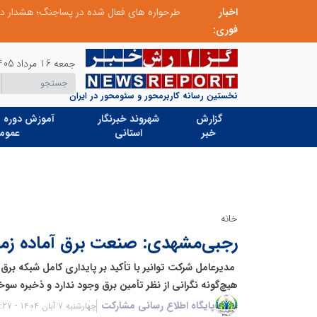
اخبار
ابتکار در ساماندهی فضای مجازی، خلاقیت در حمایت از خدمات صنفی؛ رویکرد نوین اتحادیه کامیون‌داران کرج
فوری:
جمعه 16 مرداد 1405
نخستین رسانه کاربرمحور و سئومحور در ایران
گزارش
شهروند خبرنگار
آموزش دوره ه
خبر
استانی
عموم
خانه
رجبی‌مشهدی: صنعت برق آماده زمست
️ مدیرعامل شرکت توانیر با تأکید بر پایداری کامل شبکه برق 
هیچ‌گونه نگرانی از نظر تأمین برق وجود ندارد و ذخیره سوخت نیروگاه
پایگاه اطلاع رسانی مشارکت
چهارشنبه 7 آبان 1404 - 13:27