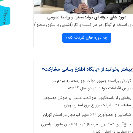
پ
3
دوره های حرفه ای تولیدمحتوا و روابط عمومی
ای استخدام گوگل در هر كسب و كار (آشنایی با سئوی محتوا)
ر
و
ن
د
ه
چه دوره های شركت كنم؟
بیشتر بخوانید از «پایگاه اطلاع رسانی مشارکت»
گزارش ریاست جمهور دولت چهاردهم به مردم در
وص اقدامات دولت در دو سال گذشته
رونمایی از پاسخگویی هوشمند مبتنی بر هوش مصنوعی
نه ۱۲۱ شرکت توزیع برق استان تهران
شناسایی و جمع‌آوری 699 ماینر غیرمجاز در استان تهران
جمع‌آوری ۴۰۲ برق غیرمجاز در پانزدهمین مانور سراسری
ح مهتاب در استان تهران