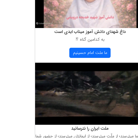
داغ شهدای دانش آموز میناب ابدی است
به كدامین گناه ؟!
ما ملت امام حسینیم
ملت ایران را نترسانید
ما میترسند؛ از ملّت میترسند؛ از ایمانتان میترسند؛ از حضور شما