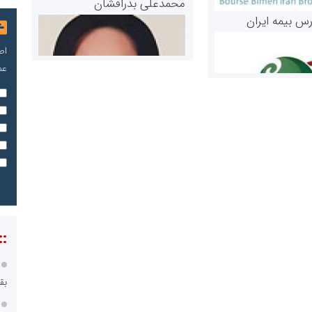
محمدعلی بذرافشان
رس بیمه ایران
اص
عم
مریم حاج نوروز نظری
 و اوراق بهادار
ثق در بازارسرمایه
::
بق