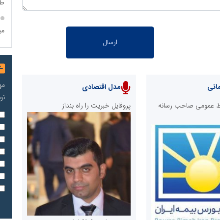
طر
می
مه
انی
مدل اقتصادی
نو
ابط عمومی صاحب رسانه
پروفایل خبریت را راه بنداز