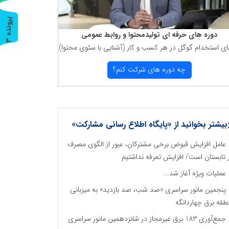
پ
3
دوره های حرفه ای تولیدمحتوا و روابط عمومی
ر
و
ن
د
ه
ای استخدام گوگل در هر كسب و كار (آشنایی با سئوی محتوا)
چه دوره های شركت كنم؟
بیشتر بخوانید از «پایگاه اطلاع رسانی مشارکت»
عامل افزایش قبوض برخی مشترکان، عبور از الگوی مصرف
 تابستان است/ افزایش تعرفه نداشتیم
عملیات ویژه آغاز شد...
پنجمین مانور سراسری «صد شب، صد بازدید» به میزبانی
طقه برق چهاردانگه
جمع‌آوری 183 برق غیرمجاز در شانزدهمین مانور سراسری