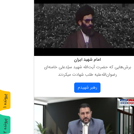
امام شهید ایران
برش‌هایی كه حضرت آیت‌الله شهید سیّدعلی خامنه‌ای
رضوان‌الله‌علیه طلب شهادت میكردند
رهبر شهیدم
پ
1
ر
و
ن
د
ه
پ
2
ر
و
ن
د
ه