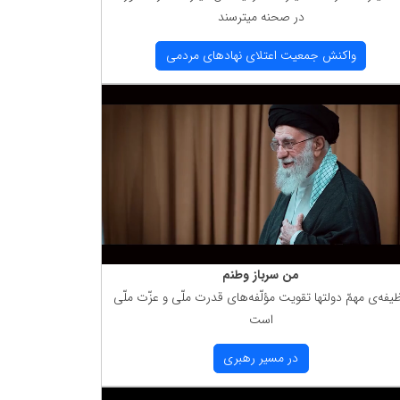
در صحنه میترسند
واكنش جمعیت اعتلای نهادهای مردمی
من سرباز وطنم
یفه‌ی مهمّ دولتها تقویت مؤلّفه‌های قدرت ملّی و عزّت ملّی
است
در مسیر رهبری