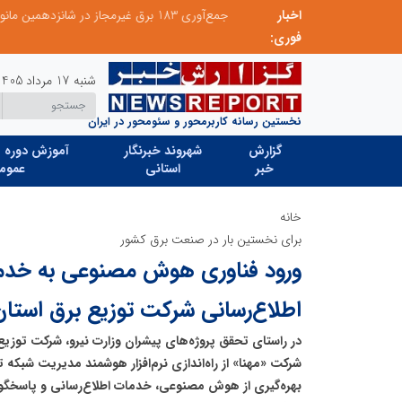
اخبار
 میزبانی منطقه برق لواسان
جمع‌آوری 183 برق غیرمجاز در شانزدهمین مانور سراسری طرح مهتاب در استان تهران
فوری:
شنبه 17 مرداد 1405
نخستین رسانه کاربرمحور و سئومحور در ایران
گزارش
شهروند خبرنگار
آموزش دوره ه
خبر
استانی
عموم
خانه
برای نخستین بار در صنعت برق کشور
ورود فناوری هوش مصنوعی به خدم
اطلاع‌رسانی شرکت توزیع برق استان
در راستای تحقق پروژه‌های پیشران وزارت نیرو، شرکت توزیع
شرکت «مهنا» از راه‌اندازی نرم‌افزار هوشمند مدیریت شبکه تو