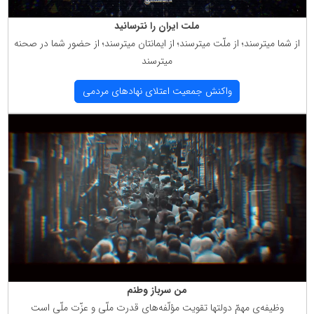
ملت ایران را نترسانید
از شما میترسند؛ از ملّت میترسند؛ از ایمانتان میترسند؛ از حضور شما در صحنه
میترسند
واكنش جمعیت اعتلای نهادهای مردمی
من سرباز وطنم
وظیفه‌ی مهمّ دولتها تقویت مؤلّفه‌های قدرت ملّی و عزّت ملّی است