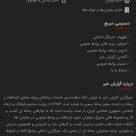
اخبار ورزش
اخبار زندگی و سرگرمی
اخبار سازمان‌ها و شرکت‌ها
آهن و فولاد غدیر ایرانیان
دسترسی سریع
تامین آهن اسفنجی تولیدکنندگان فولاد در کشور
شهروند خبرنگار استانی
آموزش دوره های روابط عمومی
پایگاه اطلاع رسانی اعتلای نهادهای مردمی
تدوین برنامه روابط عمومی
مسعودصادقی
آکادمی گزارش خبر
دستیار روابط عمومی
ارتباط با ما
درباره گزارش خبر
خبرگزاری گزارش خبر به عنوان ارائه دهنده میز خدمات رسانه‌ای ویژه، مشاور ارتباطات و
رسانه و دارنده مجوز رسانه رسمی با شماره ثبت 86752 از وزارت محترم فرهنگ و ارشاد
تریبون
اسلامی جمهوری اسلامی ایران، در صدد برآمده است که به نیازهای رسانه ای کسب و
انتشار گسترده محتوا در رسانه گزارش خبر
کار و مجموعه های متبوع متولیان حوزه ارتباطات و روابط عمومی در سازمان ها،
ادارات، شرکت ها و تمامی مدیران کسب و کارهای خرد و اینترنتی و همچنین مدیران
پایگاه اطلاع رسانی دریا و نفت
و متولیان تولید محتوای رسانه ای از جنس یک خبرگزاری داخلی پاسخ گفته و شرایط
محمدعلی کرمعلی