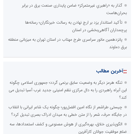
گذار به «راهبریِ غیرمتمرکز» ضامن پایداری صنعت برق در برابر
بحران‌هاست
تأکید استاندار یزد بر ارج نهادن به رسالت خبرنگاران؛ رسانه‌ها
پرچمداران آگاهی‌بخشی در استان
پانزدهمین مانور سراسری طرح مهتاب در استان تهران به میزبانی منطقه
برق دماوند
::
آخرین مطالب
تنگه هرمز دیگر به وضعیت سابق برنمی گردد؛ جمهوری اسلامی چگونه
این آبراه راهبردی را به دال مرکزی نظم امنیتی جدید غرب آسیا تبدیل می
کند؟
چیستی طراشعر از نگاه امین افضل‌پور؛ چگونه یک شاعر ایرانی با انقلاب
در جایگاه حرف، شعر را از متن خطی به میدان ادراک بصری تبدیل کرد؟
الگوپذیری خلاق، بهره‌گیری از هوش مصنوعی و کشف استعدادها، سه
ضلع موفقیت جوانان کارآفرین