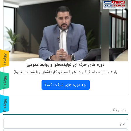
پ
1
دوره های حرفه ای تولیدمحتوا و روابط عمومی
ر
و
ن
د
ه
رازهای استخدام گوگل در هر كسب و كار (آشنایی با سئوی محتوا)
پ
2
چه دوره های شركت كنم؟
ر
و
ن
د
ه
پ
3
ارسال نظر
ر
و
ن
د
ه