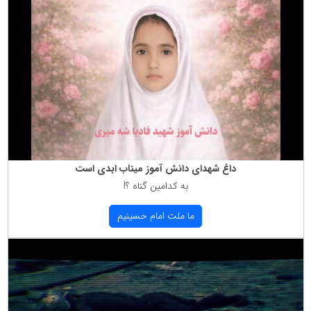
داغ شهدای دانش آموز میناب ابدی است
به كدامین گناه ؟!
ما ملت امام حسینیم