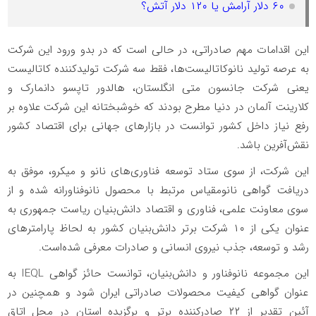
۶۰ دلار آرامش یا ۱۲۰ دلار آتش؟
این اقدامات مهم صادراتی، در حالی است که در بدو ورود این شرکت
به عرصه تولید نانوکاتالیست‌ها، فقط سه شرکت تولیدکننده کاتالیست
یعنی شرکت جانسون متی انگلستان، هالدور تاپسو دانمارک و
کلارینت آلمان در دنیا مطرح بودند که خوشبختانه این شرکت علاوه بر
رفع نیاز داخل کشور توانست در بازارهای جهانی برای اقتصاد کشور
نقش‌آفرین باشد.
این شرکت، از سوی ستاد توسعه فناوری‌های نانو و میکرو، موفق به
دریافت گواهی نانومقیاس مرتبط با محصول نانوفناورانه شده و از
سوی معاونت علمی، فناوری و اقتصاد دانش‌بنیان ریاست جمهوری به
عنوان یکی از ۱۰ شرکت برتر دانش‌بنیان کشور به لحاظ پارامترهای
رشد و توسعه، جذب نیروی انسانی و صادرات معرفی شده‌است.
این مجموعه نانوفناور و دانش‌بنیان، توانست حائز گواهی IEQL به
عنوان گواهی کیفیت محصولات صادراتی ایران شود و همچنین در
آئین تقدیر از ۲۲ صادرکننده برتر و برگزیده استان در محل اتاق