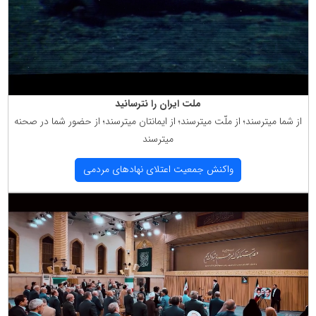
ملت ایران را نترسانید
از شما میترسند؛ از ملّت میترسند؛ از ایمانتان میترسند؛ از حضور شما در صحنه
میترسند
واكنش جمعیت اعتلای نهادهای مردمی