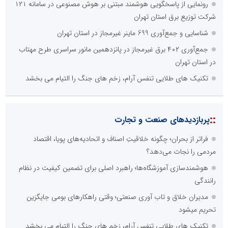
رونمایی از پاسخگویی هوشمند مبتنی بر هوش مصنوعی در سامانه ۱۲۱
شرکت توزیع برق استان تهران
شناسایی و جمع‌آوری 699 ماینر غیرمجاز در استان تهران
جمع‌آوری ۴۰۲ برق غیرمجاز در پانزدهمین مانور سراسری طرح مهتاب
در استان تهران
تکنیک های طلایی تنفس آرام، زخم های جنگ را التیام می بخشد
::
پربازدیدهای صنعت و تجارت
فراتر از بحران؛ چگونه خلاقیتِ اصناف و اتحادیه‌های پویا، اقتصاد
مردمی را نجات می‌دهد؟
هوشمندسازی آموزشگاه‌ها؛ راهبرد اصلی برای تضمین کیفیت در نظام
رانندگی
مدیران خلاق و تاب آوری صنعتی؛ وقتی راهکارهای بومی جایگزین
تحریم میشود
تکنیک های طلایی تنفس آرام، زخم های جنگ را التیام می بخشد