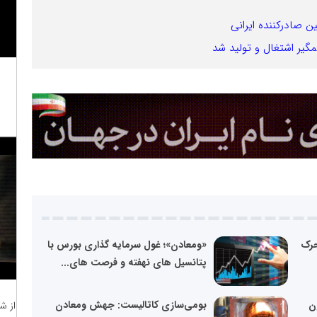
یر اشتغال و تولید شد
حرک
«ومعادن»؛ غول سرمایه گذاری بورس با
پتانسیل های نهفته و فرصت های...
۲۰ میلیون
بومی‌سازی کاتالیست: جهش ومعادن
از ش