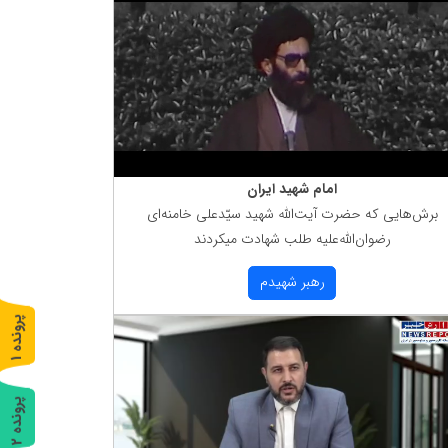
امام شهید ایران
برش‌هایی كه حضرت آیت‌الله شهید سیّدعلی خامنه‌ای
رضوان‌الله‌علیه طلب شهادت میكردند
رهبر شهیدم
پ
1
ر
و
ن
د
ه
پ
2
ر
و
ن
د
ه