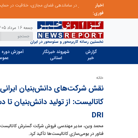
اخبار
ابتکار در ساماندهی فضای مجازی، خلاقیت در حمایت از خدمات صنفی؛ رویکرد نوین اتحادیه کامیون‌داران کرج
فوری:
جمعه 16 مرداد 1405
نخستین رسانه کاربرمحور و سئومحور در ایران
گزارش
شهروند خبرنگار
آموزش دوره ه
خبر
استانی
عموم
خانه
نقش شرکت‌های دانش‌بنیان ایرانی د
کاتالیست: از تولید دانش‌بنیان تا دس
DRI
محمد وین، مدیر مهندسی فروش شرکت گسترش کاتالیست ای
فناور در بومی‌سازی کاتالیست‌ها تأکید کرد.