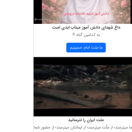
داغ شهدای دانش آموز میناب ابدی است
به كدامین گناه ؟!
ما ملت امام حسینیم
ملت ایران را نترسانید
ما میترسند؛ از ملّت میترسند؛ از ایمانتان میترسند؛ از حضور شما