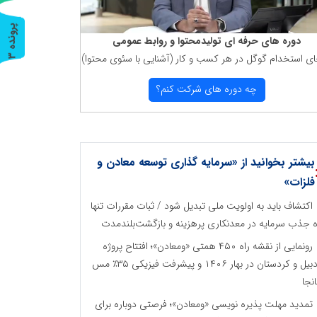
پ
3
دوره های حرفه ای تولیدمحتوا و روابط عمومی
ای استخدام گوگل در هر كسب و كار (آشنایی با سئوی محتوا)
ر
و
ن
د
ه
چه دوره های شركت كنم؟
بیشتر بخوانید از «سرمایه گذاری توسعه معادن و
فلزات»
اکتشاف باید به اولویت ملی تبدیل شود / ثبات مقررات تنها
ه جذب سرمایه در معدنکاری پرهزینه و بازگشت‌بلندمدت
رونمایی از نقشه راه ۴۵۰ همتی «ومعادن»؛ افتتاح پروژه
اردبیل و کردستان در بهار ۱۴۰۶ و پیشرفت فیزیکی ۳۵٪ مس
نجا
تمدید مهلت پذیره نویسی «ومعادن»؛ فرصتی دوباره برای