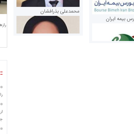
محمدعلی بذرافشان
رس بیمه ایران
رازه
::
مریم حاج نوروز نظری
 و اوراق بهادار
را
ثق در بازارسرمایه
جا