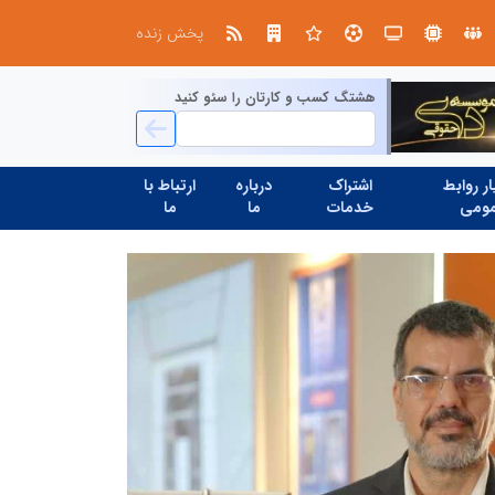
صنعت چوب؛ هنر، خلاقیت و اشتغال در کنار هم، که برای بقا نیازمند پشتیبانی از کالای ایرانی است
پخش زنده
هشتگ کسب و کارتان را سئو کنید
ر روابط
اشتراک
درباره
ارتباط با
ومی
خدمات
ما
ما