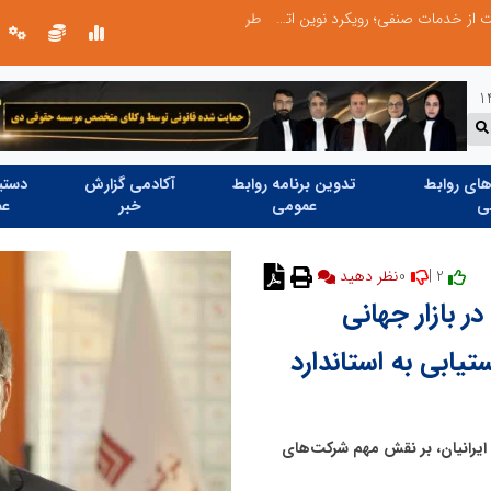
طرحواره های فعال شده در پساجنگ؛ هشدار دکتر یاراحمد: مراقب اخبار زرد و واکنش های هیجانی باشید
ای روابط
تدوین برنامه روابط
آکادمی گزارش
دستیا
ی
عمومی
خبر
عم
0
2 |
نظر دهید
ر بازار جهانی
تیابی به استاندارد
رانیان، بر نقش مهم شرکت‌های