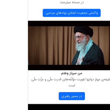
در صحنه میترسند
واكنش جمعیت اعتلای نهادهای مردمی
من سرباز وطنم
یفه‌ی مهمّ دولتها تقویت مؤلّفه‌های قدرت ملّی و عزّت ملّی
است
در مسیر رهبری