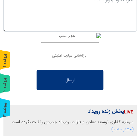
بازنشانی عبارت امنیتی
پ
1
ر
و
ن
د
ه
پ
2
ر
و
ن
د
ه
پ
3
پخش زنده رویداد
ر
و
ن
د
ه
سرمایه گذاری توسعه معادن و فلزات، رویداد جدیدی را ثبت نکرده است.
(بیشتر بدانید)