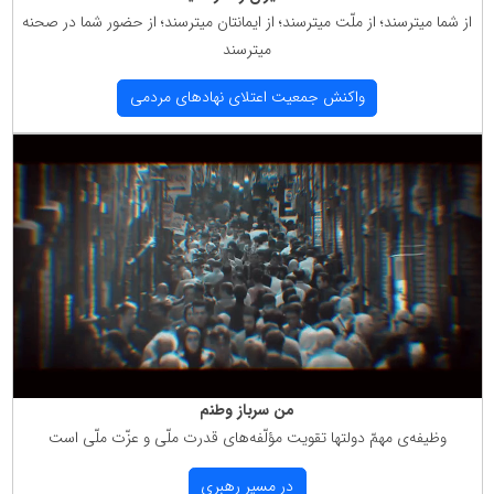
از شما میترسند؛ از ملّت میترسند؛ از ایمانتان میترسند؛ از حضور شما در صحنه
میترسند
واكنش جمعیت اعتلای نهادهای مردمی
من سرباز وطنم
وظیفه‌ی مهمّ دولتها تقویت مؤلّفه‌های قدرت ملّی و عزّت ملّی است
در مسیر رهبری