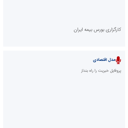
کارگزاری بورس بیمه ایران
مدل اقتصادی
پایگاه خبری نهضت ملی مسکن
پروفایل خبریت را راه بنداز
سازمان بورس و اوراق بهادار
مرجع اخبار موثق در بازارسرمایه