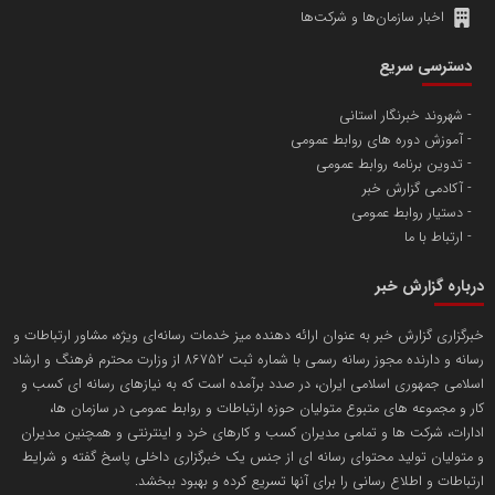
اخبار سازمان‌ها و شرکت‌ها
آهن و فولاد غدیر ایرانیان
دسترسی سریع
تامین آهن اسفنجی تولیدکنندگان فولاد در کشور
شهروند خبرنگار استانی
آموزش دوره های روابط عمومی
پایگاه اطلاع رسانی اعتلای نهادهای مردمی
تدوین برنامه روابط عمومی
مسعودصادقی
آکادمی گزارش خبر
دستیار روابط عمومی
ارتباط با ما
درباره گزارش خبر
خبرگزاری گزارش خبر به عنوان ارائه دهنده میز خدمات رسانه‌ای ویژه، مشاور ارتباطات و
رسانه و دارنده مجوز رسانه رسمی با شماره ثبت 86752 از وزارت محترم فرهنگ و ارشاد
تریبون
اسلامی جمهوری اسلامی ایران، در صدد برآمده است که به نیازهای رسانه ای کسب و
انتشار گسترده محتوا در رسانه گزارش خبر
کار و مجموعه های متبوع متولیان حوزه ارتباطات و روابط عمومی در سازمان ها،
ادارات، شرکت ها و تمامی مدیران کسب و کارهای خرد و اینترنتی و همچنین مدیران
پایگاه اطلاع رسانی دریا و نفت
و متولیان تولید محتوای رسانه ای از جنس یک خبرگزاری داخلی پاسخ گفته و شرایط
محمدعلی کرمعلی
ارتباطات و اطلاع رسانی را برای آنها تسریع کرده و بهبود ببخشد.