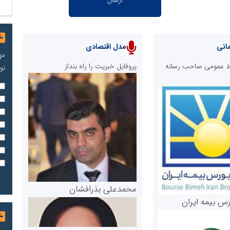
انی
مدل اقتصادی
مه
ابط عمومی صاحب رسانه
پروفایل خبریت را راه بنداز
نو
محمدعلی بذرافشان
رس بیمه ایران