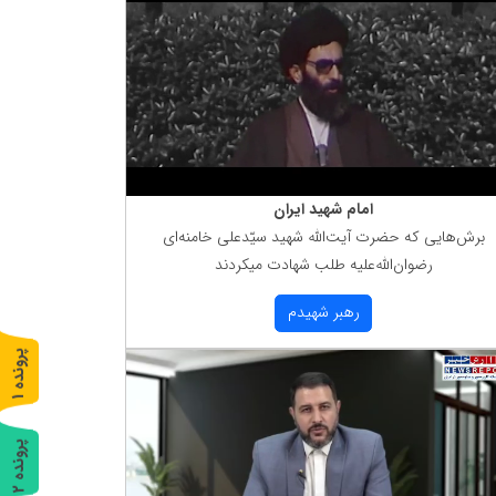
امام شهید ایران
برش‌هایی كه حضرت آیت‌الله شهید سیّدعلی خامنه‌ای
رضوان‌الله‌علیه طلب شهادت میكردند
رهبر شهیدم
پ
1
ر
و
ن
د
ه
پ
2
ر
و
ن
د
ه