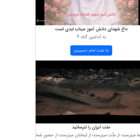
داغ شهدای دانش آموز میناب ابدی است
به كدامین گناه ؟!
ما ملت امام حسینیم
ملت ایران را نترسانید
ما میترسند؛ از ملّت میترسند؛ از ایمانتان میترسند؛ از حضور شما