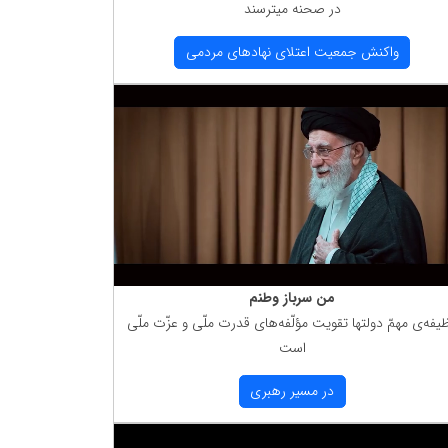
در صحنه میترسند
واكنش جمعیت اعتلای نهادهای مردمی
من سرباز وطنم
یفه‌ی مهمّ دولتها تقویت مؤلّفه‌های قدرت ملّی و عزّت ملّی
است
در مسیر رهبری