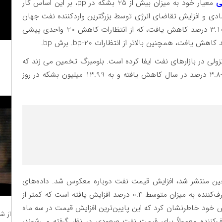
ی
معیار خود به میزان بیش از 25 بشکه در pp، بر این اساس کار
ادی و افزایش تقاضای انرژی توسط بزرگترین واردکننده نفت جهان
شود. نرخ اولیه وام یک ساله (LPR) از 3.35 درصد به 3.10 درصد کاهش یافت، که از انتظارات کاهش 20 واحدی پیشی
 در بازارهای نفت ایفا کرده است. بلومبرگ تخمین می زند که
کل تقاضای نفت چین در سال جاری (ژانویه-سپتامبر) -3.8 درصد در سال کاهش یافته و به 13.99 میلیون بشکه در روز
ین منتشر شد، افزایش قیمت نفت دوباره معکوس شد. داده‌های
تورم چین در ماه سپتامبر نشان داد که قیمت‌های مصرف‌کننده به میزان متوسط ​​0.4 درصد افزایش یافته است که کمتر از
در گزارش خود خاطرنشان کرد که این پایین‌ترین افزایش قیمت در سه ماه
از ش
‌کننده معمولاً برای قیمت نفت صعودی در نظر گرفته می‌شوند،