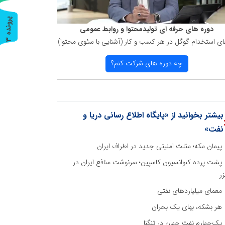
پ
3
دوره های حرفه ای تولیدمحتوا و روابط عمومی
ای استخدام گوگل در هر كسب و كار (آشنایی با سئوی محتوا)
ر
و
ن
د
ه
چه دوره های شركت كنم؟
بیشتر بخوانید از «پایگاه اطلاع رسانی دریا و
نفت»
پیمان مکه؛ مثلث امنیتی جدید در اطراف ایران
پشت پرده کنوانسیون کاسپین؛ سرنوشت منافع ایران در
ر
معمای میلیاردهای نفتی
هر بشکه، بهای یک بحران
یک‌چهارم نفت جهان در تنگنا