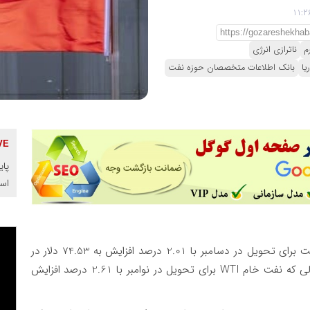
م
ناترازی انرژی
یا
بانک اطلاعات متخصصان حوزه نفت
پای
اس
، نفت خام برنت برای تحویل در دسامبر با 2.01 درصد افزایش به 74.53 دلار در
هر بشکه در ساعت 13.53 بعد از ظهر ET رسید، در حالی که نفت خام WTI برای تحویل در نوامبر با 2.61 درصد افزایش