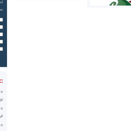
اص
عم
مریم حاج نوروز نظری
 و اوراق بهادار
ثق در بازارسرمایه
::
نو
فر
مسعودصادقی