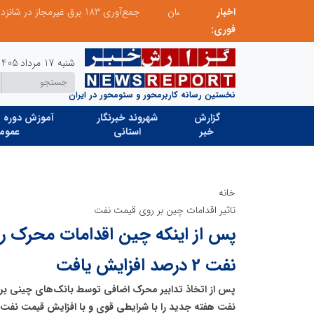
اخبار
 میزبانی منطقه برق لواسان
جمع‌آوری 183 برق غیرمجاز در شانزدهمین مانور سراسری طرح مهتاب در استان تهران
فوری:
شنبه 17 مرداد 1405
نخستین رسانه کاربرمحور و سئومحور در ایران
گزارش
شهروند خبرنگار
آموزش دوره ه
خبر
استانی
عموم
خانه
تاثیر اقدامات چین بر روی قیمت نفت
پس از اینکه چین اقدامات محرک را
نفت 2 درصد افزایش یافت
پس از اتخاذ تدابیر محرک اضافی توسط بانک‌های چینی بر
نفت هفته جدید را با شرایطی قوی و با افزایش قیمت نفت آ