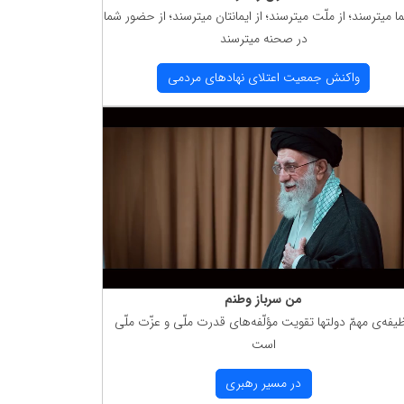
ما میترسند؛ از ملّت میترسند؛ از ایمانتان میترسند؛ از حضور شما
در صحنه میترسند
واكنش جمعیت اعتلای نهادهای مردمی
من سرباز وطنم
یفه‌ی مهمّ دولتها تقویت مؤلّفه‌های قدرت ملّی و عزّت ملّی
است
در مسیر رهبری