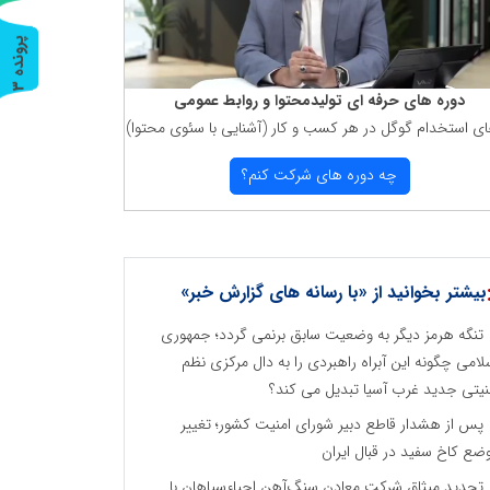
پ
3
ر
و
ن
د
ه
دوره های حرفه ای تولیدمحتوا و روابط عمومی
ای استخدام گوگل در هر كسب و كار (آشنایی با سئوی محتوا)
چه دوره های شركت كنم؟
بیشتر بخوانید از «با رسانه های گزارش خبر»
تنگه هرمز دیگر به وضعیت سابق برنمی گردد؛ جمهوری
لامی چگونه این آبراه راهبردی را به دال مرکزی نظم
نیتی جدید غرب آسیا تبدیل می کند؟
پس از هشدار قاطع دبیر شورای امنیت کشور؛ تغییر
ضع کاخ سفید در قبال ایران
تجدید میثاق شرکت معادن سنگ‌آهن احیاءسپاهان با