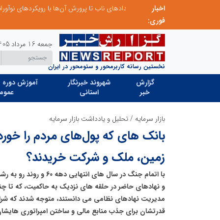
اخبار
از کشف استعدادهای ناب تا پرورش آن‌ها با رویکردهای نوآورانه؛ مسیر تحول‌آفرین شنای ایران در سطح جهانی
فوری:
جمعه 16 مرداد 1405
نخستین رسانه کاربرمحور و سئومحور در ایران
گزارش
شهروند خبرنگار
آموزش دوره ه
خبر
استانی
عموم
بازار سرمایه
/
تحلیل و یادداشت بازار سرمایه
بانک های که پول‌های مردم را خورد
زمین، ملک و شرکت خریدند؟
و نهادهای حاضر در حلقه های نزدیک به حاکمیت، که تا چ
مدیریت نهادهای نظامی می دانستند، متوجه شدند که شرای
قدرتشان برای جذب منابع مالی و ساختن امپراتوری هایشان