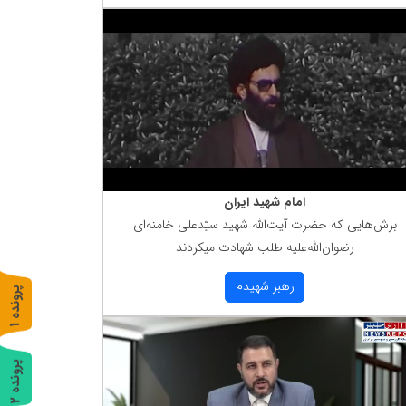
امام شهید ایران
برش‌هایی كه حضرت آیت‌الله شهید سیّدعلی خامنه‌ای
رضوان‌الله‌علیه طلب شهادت میكردند
رهبر شهیدم
پ
1
ر
و
ن
د
ه
پ
2
ر
و
ن
د
ه