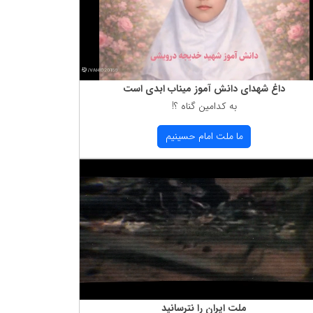
داغ شهدای دانش آموز میناب ابدی است
به كدامین گناه ؟!
ما ملت امام حسینیم
ملت ایران را نترسانید