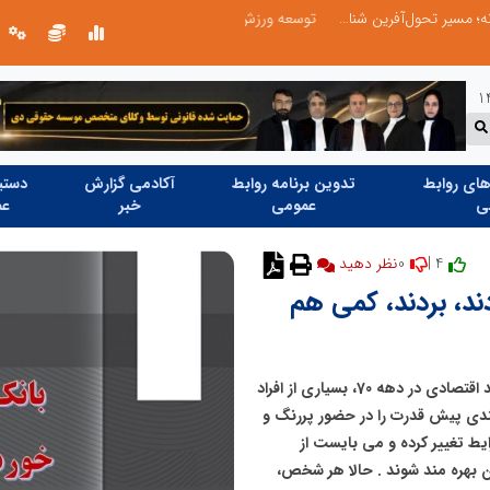
توسعه ورزش‌های رزمی و ترویج هرچه بهتر رشته‌های ورزشی، در گرو خلاقیت و نوآوری است
ای روابط
تدوین برنامه روابط
آکادمی گزارش
دستیا
ی
عمومی
خبر
عم
0
4 |
نظر دهید
ند، بردند، کمی هم
با اتمام جنگ در سال های انتهایی دهه 60 و روند رو به رشد اقتصادی در دهه 70، بسیاری از افراد
ندی پیش قدرت را در حضور پررنگ و
ط تغییر کرده و می بایست از
 بهره مند شوند . حالا هر شخص،