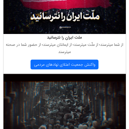
ملت ایران را نترسانید
از شما میترسند؛ از ملّت میترسند؛ از ایمانتان میترسند؛ از حضور شما در صحنه
میترسند
واكنش جمعیت اعتلای نهادهای مردمی