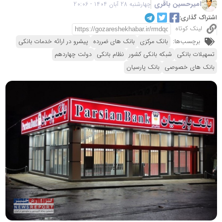
امیرحسین باقری
چهارشنبه 28 آبان 1404 - 20:06
اشتراک گذاری:
لینک کوتاه
برچسب‌ها:
بانک مرکزی
بانک های ضررده
پیشرو در ارائه خدمات بانکی
تسهیلات بانکی
شبکه بانکی کشور
نظام بانکی
دولت چهاردهم
بانک های خصوصی
بانک پارسیان