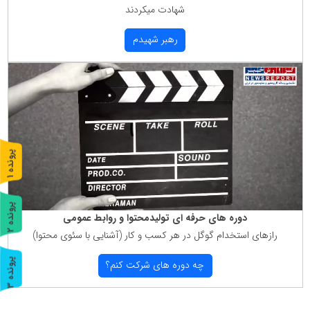
شهادت میكردند
رهبر شهیدم
پ
1
ر
و
ن
د
ه
پ
2
دوره های حرفه ای تولیدمحتوا و روابط عمومی
رازهای استخدام گوگل در هر كسب و كار (آشنایی با سئوی محتوا)
ر
و
ن
د
ه
پ
3
چه دوره های شركت كنم؟
ر
و
ن
د
ه