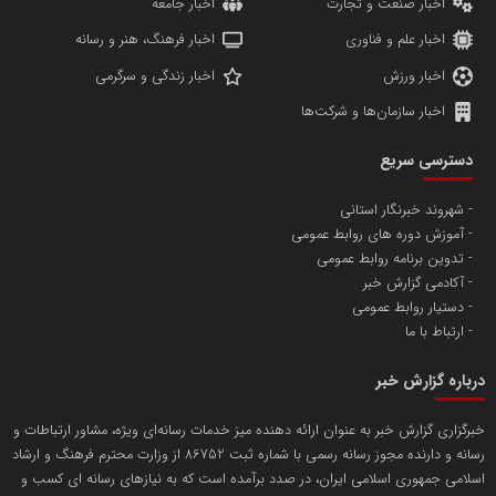
اخبار صنعت و تجارت
اخبار جامعه
اخبار علم و فناوری
اخبار فرهنگ، هنر و رسانه
اخبار ورزش
اخبار زندگی و سرگرمی
اخبار سازمان‌ها و شرکت‌ها
آهن و فولاد غدیر ایرانیان
دسترسی سریع
تامین آهن اسفنجی تولیدکنندگان فولاد در کشور
شهروند خبرنگار استانی
آموزش دوره های روابط عمومی
پایگاه اطلاع رسانی اعتلای نهادهای مردمی
تدوین برنامه روابط عمومی
مسعودصادقی
آکادمی گزارش خبر
دستیار روابط عمومی
ارتباط با ما
درباره گزارش خبر
خبرگزاری گزارش خبر به عنوان ارائه دهنده میز خدمات رسانه‌ای ویژه، مشاور ارتباطات و
رسانه و دارنده مجوز رسانه رسمی با شماره ثبت 86752 از وزارت محترم فرهنگ و ارشاد
تریبون
اسلامی جمهوری اسلامی ایران، در صدد برآمده است که به نیازهای رسانه ای کسب و