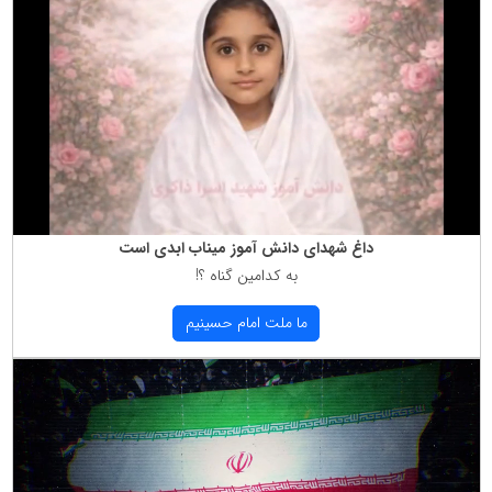
داغ شهدای دانش آموز میناب ابدی است
به كدامین گناه ؟!
ما ملت امام حسینیم