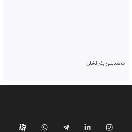
سازمان بورس و اوراق بهادار
مرجع اخبار موثق در بازارسرمایه
پایگاه خبری گفتمان یزد
محمدعلی بذرافشان
سازمان صنعت،معدن و تجارت