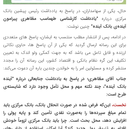
حال، یکی از سهامداران، در پاسخ به یادداشت رئیس پیشین بانک
مرکزی درباره
"یادداشت کارشناسی طهماسب مظاهری پیرامون
آینده‌ی بانک آینده"
چنین نوشت:
در ادامه، پس از انتشار مطلب منتسب به ایشان، پاسخ های متعددی
برای این رسانه ارسال گردید که یکی از آن پاسخ ها، حاوی نکاتی
ارزنده و قابل تامل می باشد که به جهت کمکی ولو اندک به تعیین
تکلیف این گره نظام بانکی و اقتصاد کشور، این رسانه آن را مجدد
منتشر کرده و مسئولین امر را به خواندن چندین باره آن دعوت می‌کند:
جناب آقای مظاهری؛ در پاسخ به یادداشت جنابعالی درباره "آینده
بانک آینده"، چند نکته مهم و محل تأمل وجود دارد که شایسته‌ی
طرح است:
نخست،
این‌که فرض شده در صورت انحلال بانک، بانک مرکزی باید
تمام مبلغ سپرده‌ها را به‌صورت نقدی تأمین کند و پایه پولی را
افزایش دهد، محل بحث است. چرا باید بانک مرکزی لزوماً خودش
اقدام به تزریق پول جدید کند؟ آیا امکان استفاده از دارایی‌های