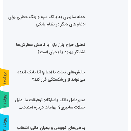
حمله سایبری به بانک سپه و زنگ خطری برای
ادغام‌های دیگر در نظام بانکی
تحلیل حراج بازار باز؛ آیا کاهش سفارش‌ها
نشانگر بهبود یا بحران است؟
چالش‌های نجات یا ادغام؛ آیا بانک آینده
پ
1
می‌تواند از ورشکستگی فرار کند؟
ر
و
ن
د
ه
پ
2
مدیرعامل بانک پاسارگاد: توفیقات ما، دلیل
حملات سایبری؟ ابهامات درباره امنیت...
ر
و
ن
د
ه
پ
3
بدهی‌های نجومی و بحران مالی؛ انتخاب
ر
و
ن
د
ه