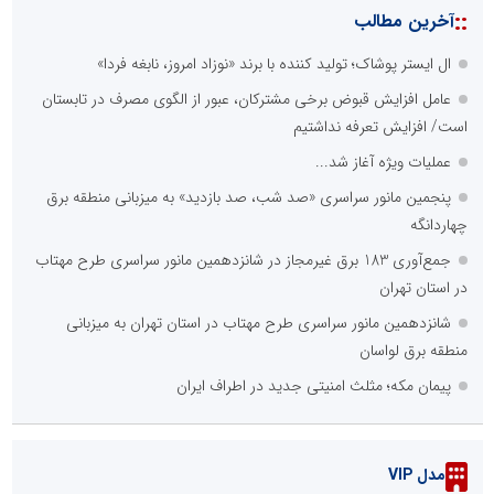
::
آخرین مطالب
ال ایستر پوشاک؛ تولید کننده با برند «نوزاد امروز، نابغه فردا»
عامل افزایش قبوض برخی مشترکان، عبور از الگوی مصرف در تابستان
است/ افزایش تعرفه نداشتیم
عملیات ویژه آغاز شد...
پنجمین مانور سراسری «صد شب، صد بازدید» به میزبانی منطقه برق
چهاردانگه
جمع‌آوری 183 برق غیرمجاز در شانزدهمین مانور سراسری طرح مهتاب
در استان تهران
شانزدهمین مانور سراسری طرح مهتاب در استان تهران به میزبانی
منطقه برق لواسان
پیمان مکه؛ مثلث امنیتی جدید در اطراف ایران
مدل VIP