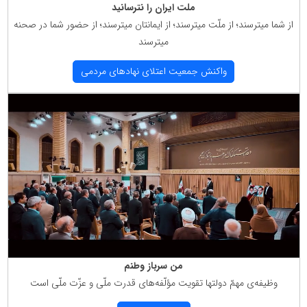
ملت ایران را نترسانید
از شما میترسند؛ از ملّت میترسند؛ از ایمانتان میترسند؛ از حضور شما در صحنه
میترسند
واكنش جمعیت اعتلای نهادهای مردمی
من سرباز وطنم
وظیفه‌ی مهمّ دولتها تقویت مؤلّفه‌های قدرت ملّی و عزّت ملّی است