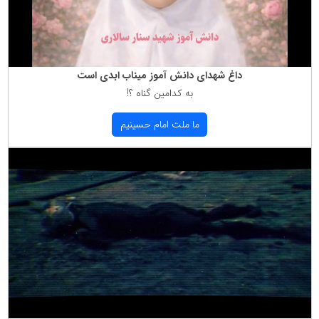
داغ شهدای دانش آموز میناب ابدی است
به كدامین گناه ؟!
ما ملت امام حسینیم