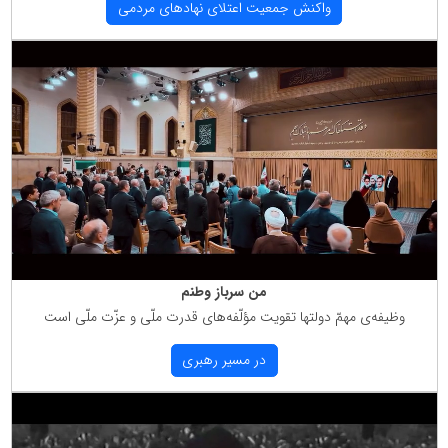
واكنش جمعیت اعتلای نهادهای مردمی
من سرباز وطنم
وظیفه‌ی مهمّ دولتها تقویت مؤلّفه‌های قدرت ملّی و عزّت ملّی است
در مسیر رهبری