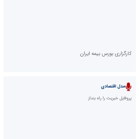
روابط عمومی خبرگزاری گزارش خبر
کارگزاری بورس بیمه ایران
مدل اقتصادی
پایگاه خبری نهضت ملی مسکن
پروفایل خبریت را راه بنداز
سازمان بورس و اوراق بهادار