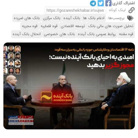
اشتراک گذاری:
لینک کوتاه
برچسب‌ها:
ادغام بانک ها
بانک آینده
بانک مرکزی
بانک های ضررده
تحلیل صورت های مالی بانک
توسعه اقتصادی
قوه قضاييه
قوه مجریه
قوه مقننه
روابط عمومی بانک آینده
بانک های خصوصی
انحلال بانک آینده