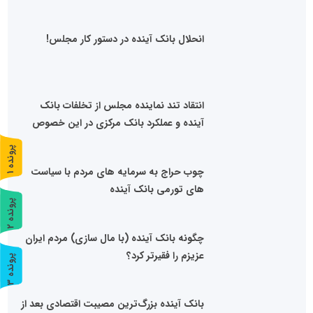
انحلال بانک آینده در دستور کار مجلس!
انتقاد تند نماینده مجلس از تخلفات بانک
آینده و عملکرد بانک مرکزی در این خصوص
پ
1
چوب حراج به سرمایه های مردم با سیاست
ر
و
ن
د
ه
های تورمی بانک آینده
پ
2
ر
و
ن
د
ه
چگونه بانک آینده (با مال سازی) مردم ایران
عزیزم را فقیرتر کرد؟
پ
3
ر
و
ن
د
ه
بانک آینده بزرگ‌ترین مصیبت‌ اقتصادی بعد از