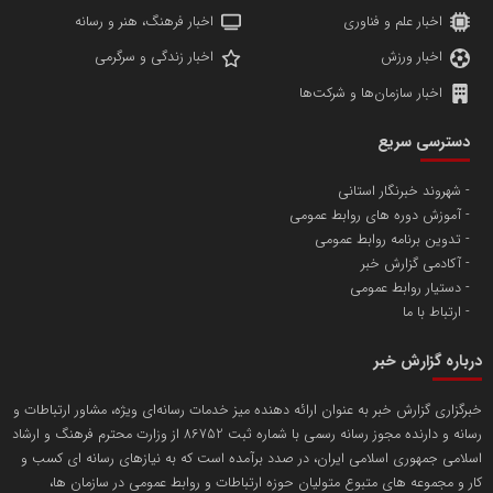
اخبار علم و فناوری
اخبار فرهنگ، هنر و رسانه
اخبار ورزش
اخبار زندگی و سرگرمی
اخبار سازمان‌ها و شرکت‌ها
آهن و فولاد غدیر ایرانیان
دسترسی سریع
تامین آهن اسفنجی تولیدکنندگان فولاد در کشور
شهروند خبرنگار استانی
آموزش دوره های روابط عمومی
پایگاه اطلاع رسانی اعتلای نهادهای مردمی
تدوین برنامه روابط عمومی
مسعودصادقی
آکادمی گزارش خبر
دستیار روابط عمومی
ارتباط با ما
درباره گزارش خبر
خبرگزاری گزارش خبر به عنوان ارائه دهنده میز خدمات رسانه‌ای ویژه، مشاور ارتباطات و
رسانه و دارنده مجوز رسانه رسمی با شماره ثبت 86752 از وزارت محترم فرهنگ و ارشاد
تریبون
اسلامی جمهوری اسلامی ایران، در صدد برآمده است که به نیازهای رسانه ای کسب و
انتشار گسترده محتوا در رسانه گزارش خبر
کار و مجموعه های متبوع متولیان حوزه ارتباطات و روابط عمومی در سازمان ها،