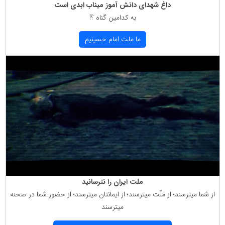
داغ شهدای دانش آموز میناب ابدی است
به كدامین گناه ؟!
ما ملت امام حسینیم
ملت ایران را نترسانید
از شما میترسند؛ از ملّت میترسند؛ از ایمانتان میترسند؛ از حضور شما در صحنه
میترسند