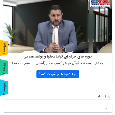
پ
1
ر
و
ن
د
ه
دوره های حرفه ای تولیدمحتوا و روابط عمومی
رازهای استخدام گوگل در هر كسب و كار (آشنایی با سئوی محتوا)
پ
2
چه دوره های شركت كنم؟
ر
و
ن
د
ه
پ
3
ر
و
ن
د
ه
ارسال نظر