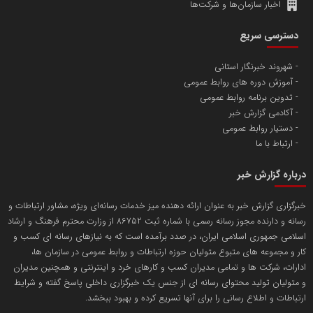
اخبار سازمان‌ها و شرکت‌ها
آهن و فولاد غدیر ایرانیان
دسترسی سریع
تامین آهن اسفنجی تولیدکنندگان فولاد در کشور
شهروند خبرنگار استانی
آموزش دوره های روابط عمومی
پایگاه اطلاع رسانی اعتلای نهادهای مردمی
تدوین برنامه روابط عمومی
مسعودصادقی
آکادمی گزارش خبر
دستیار روابط عمومی
ارتباط با ما
درباره گزارش خبر
خبرگزاری گزارش خبر به عنوان ارائه دهنده میز خدمات رسانه‌ای ویژه، مشاور ارتباطات و
رسانه و دارنده مجوز رسانه رسمی با شماره ثبت 86752 از وزارت محترم فرهنگ و ارشاد
تریبون
اسلامی جمهوری اسلامی ایران، در صدد برآمده است که به نیازهای رسانه ای کسب و
انتشار گسترده محتوا در رسانه گزارش خبر
کار و مجموعه های متبوع متولیان حوزه ارتباطات و روابط عمومی در سازمان ها،
ادارات، شرکت ها و تمامی مدیران کسب و کارهای خرد و اینترنتی و همچنین مدیران
پایگاه اطلاع رسانی دریا و نفت
و متولیان تولید محتوای رسانه ای از جنس یک خبرگزاری داخلی پاسخ گفته و شرایط
محمدعلی کرمعلی
ارتباطات و اطلاع رسانی را برای آنها تسریع کرده و بهبود ببخشد.