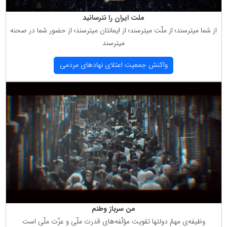
ملت ایران را نترسانید
از شما میترسند؛ از ملّت میترسند؛ از ایمانتان میترسند؛ از حضور شما در صحنه
میترسند
واكنش جمعیت اعتلای نهادهای مردمی
من سرباز وطنم
وظیفه‌ی مهمّ دولتها تقویت مؤلّفه‌های قدرت ملّی و عزّت ملّی است