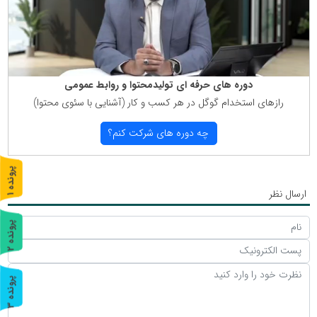
دوره های حرفه ای تولیدمحتوا و روابط عمومی
رازهای استخدام گوگل در هر كسب و كار (آشنایی با سئوی محتوا)
چه دوره های شركت كنم؟
پ
1
ارسال نظر
ر
و
ن
د
ه
پ
2
ر
و
ن
د
ه
پ
3
ر
و
ن
د
ه