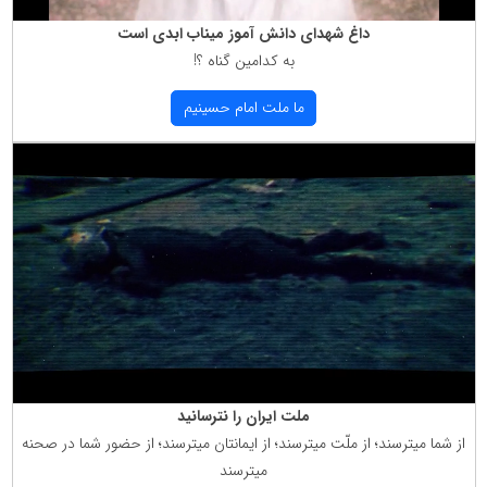
داغ شهدای دانش آموز میناب ابدی است
به كدامین گناه ؟!
ما ملت امام حسینیم
ملت ایران را نترسانید
از شما میترسند؛ از ملّت میترسند؛ از ایمانتان میترسند؛ از حضور شما در صحنه
میترسند