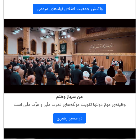
واكنش جمعیت اعتلای نهادهای مردمی
من سرباز وطنم
وظیفه‌ی مهمّ دولتها تقویت مؤلّفه‌های قدرت ملّی و عزّت ملّی است
در مسیر رهبری