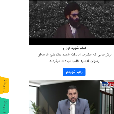
امام شهید ایران
برش‌هایی كه حضرت آیت‌الله شهید سیّدعلی خامنه‌ای
رضوان‌الله‌علیه طلب شهادت میكردند
رهبر شهیدم
پ
1
ر
و
ن
د
ه
پ
2
ر
و
ن
د
ه