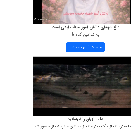
داغ شهدای دانش آموز میناب ابدی است
به كدامین گناه ؟!
ما ملت امام حسینیم
ملت ایران را نترسانید
ما میترسند؛ از ملّت میترسند؛ از ایمانتان میترسند؛ از حضور شما