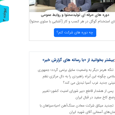
پ
3
دوره های حرفه ای تولیدمحتوا و روابط عمومی
ای استخدام گوگل در هر كسب و كار (آشنایی با سئوی محتوا)
ر
و
ن
د
ه
چه دوره های شركت كنم؟
بیشتر بخوانید از «با رسانه های گزارش خبر»
تنگه هرمز دیگر به وضعیت سابق برنمی گردد؛ جمهوری
لامی چگونه این آبراه راهبردی را به دال مرکزی نظم
نیتی جدید غرب آسیا تبدیل می کند؟
پس از هشدار قاطع دبیر شورای امنیت کشور؛ تغییر
ضع کاخ سفید در قبال ایران
تجدید میثاق شرکت معادن سنگ‌آهن احیاءسپاهان با
مان‌های آسمانی آقای شهید ایران