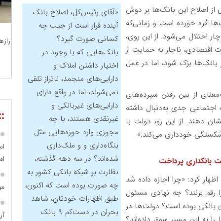
 از اصلاح این بانک‌ها بر دوش
«آقای رئیس‌کل، اصلاح بانک
‌ها گره خورده است و زمانی‌که
آینده قرار است از جیب چه
ار اختلال می‌شود. از این روی،
کسانی صورت گیرد؟
رازه
 اقتصادی، ناچار به حمایت از
بانک‌هایی که با وجود در
انک‌ها بزک شود، اما در عمل
اختیار داشتن املاک و
دارایی‌های منجمد، ناتراز تلقی
نمی‌شوند، اما در واقع دارای
معنای از بین رفتن سپرده‌های
دارایی‌های غیربانکی و
 اجتماعی جدی به‌دنبال داشته
::
غیرنقدی هستند، با چه
ن دهند. از این رو، دولت با
مجوزی وارد حوزه‌هایی مثل
ورشکستگی خودداری می‌کند.»
بنگاه‌داری و و ملک‌داری
اس
شده‌اند؟ در سه دهه گذشته،
ام
یت بانکداری پرداخت
نظارت بر شبکه بانکی کشور به
ظهار کرد: «چرا اجازه داده شد
چه صورت بوده است که اکنون،
مو
ا رقم بزنند؟ چه نهادی مسئول
طبق اظهارات خودتان، شاهد
ن بانکی بوده است؟ دولت‌ها در
بحران در دست‌کم 9 بانک
آر
را به این مسیر سوق داده‌اند؟