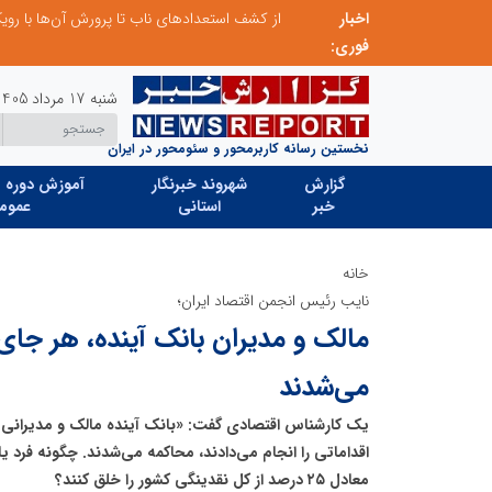
اخبار
صنعت چوب؛ هنر، خلاقیت و اشتغال در کنار هم، که برای بقا نیازمند پشتیبانی از کالای ایرانی است
فوری:
شنبه 17 مرداد 1405
نخستین رسانه کاربرمحور و سئومحور در ایران
گزارش
شهروند خبرنگار
آموزش دوره ه
خبر
استانی
عموم
خانه
نایب رئیس انجمن اقتصاد ایران؛
مالک و مدیران بانک آینده، هر جای 
می‌شدند
یک کارشناس اقتصادی گفت: «بانک آینده مالک و مدیرانی د
اقداماتی را انجام می‌دادند، محاکمه می‌شدند. چگونه فرد یا 
معادل ۲۵ درصد از کل نقدینگی کشور را خلق کنند؟