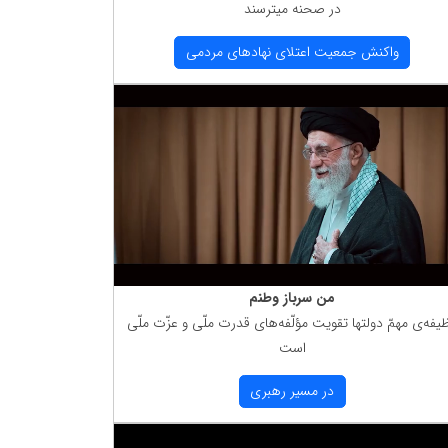
در صحنه میترسند
واكنش جمعیت اعتلای نهادهای مردمی
من سرباز وطنم
یفه‌ی مهمّ دولتها تقویت مؤلّفه‌های قدرت ملّی و عزّت ملّی
است
در مسیر رهبری