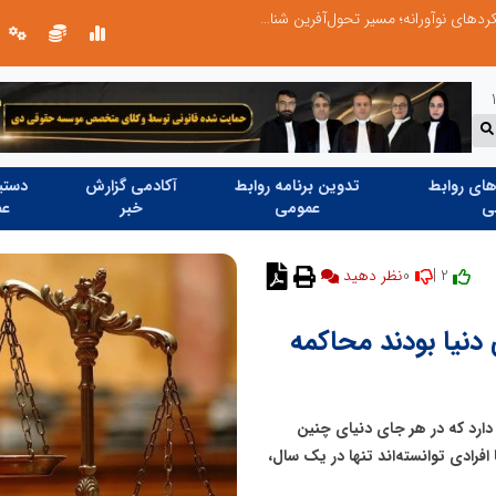
از کشف استعدادهای ناب تا پرورش آن‌ها با رویکردهای نوآورانه؛ مسیر تحول‌آفرین شنای ایران در سطح جهانی
ای روابط
تدوین برنامه روابط
آکادمی گزارش
دستیا
ی
عمومی
خبر
عم
0
2 |
نظر دهید
دنیا بودند محاکمه
ارد که در هر جای دنیای چنین
افرادی توانسته‌اند تنها در یک سال،