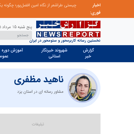
اخبار
تنگه هرمز دیگر به وضعیت سابق برنمی گردد؛ جمهوری اسلامی چگونه این آبراه راهبردی را به دال مرکزی نظم امنیتی جدید غرب آسیا تبدیل می کند؟
فوری:
پنج شنبه 15 مرداد 1405
نخستین رسانه کاربرمحور و سئومحور در ایران
گزارش
شهروند خبرنگار
آموزش دوره ه
خبر
استانی
عموم
ناهید مظفری
مشاور رسانه ای در استان یزد