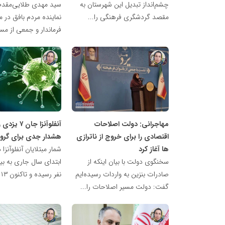
چشم‌انداز تبدیل این شهرستان به
سید مهدی طلایی‌مقدم 
مقصد گردشگری فرهنگی را...
نماینده مردم بافق در
فرماندار و جمعی از مسئ
ناهید
ناهید
مظفری
مظفری
مهاجرانی: دولت اصلاحات
آنفلوآنزا جان 
اقتصادی را برای خروج از ناترازی
هشدار جدی برای گرو
ها آغاز کرد
شمار مبتلایان آنفلوآنزا د
سخنگوی دولت با بیان اینکه از
ابتدای سال جاری به بی
صادرات بنزین به واردات رسیده‌ایم
نفر رسیده و تاکنون ۱۳ نفر جان...
گفت: دولت مسیر اصلاحات را...