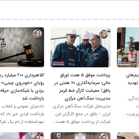
ناهید
ناهید
مظفری
مظفری
یم‌های
پرداخت موفق ۵ همت اوراق
کلاهبرداری ۲۰۰ میلیا
تهدید
مالی؛ سرمایه‌گذاری ۷۰ همتی در
رؤیای «خودروی چینی»؛ 
بافق/ معیشت کارگر خط قرمز
یزدی با شبکه‌سازی حرفه‌
ندگی،
مدیریت سنگ‌آهن مرکزی
بازداشت شد
ت
مدیرعامل شرکت سنگ‌آهن مرکزی
دادسرای عمومی و انقلاب یز
رچرب...
ایران – بافق در جمع کارگران این
بازداشت فردی خبر داد که ب
شرکت از پرداخت موفق ۵ همت...
سوءاستفاده از نام یک شرک