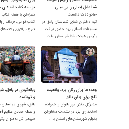
شنا دلیل اصلی را بی‌میلی
توسعه کتابخانه‌های 
خانواده‌ها دانست
همزمان با هفته کتاب و
تیم دختران شنای شهرستان بافق در
کتاب‌خوانی، فرماندار با
مسابقات استانی یزد حضور نیافت.
طرح بازآفرینی فضاهای.
رئیس هیئت شنا شهرستان علت...
ناهید
ناهید
مظفری
مظفری
وعده‌ها برای زنان یزد، واقعیت
زباله‌گردی در بافق، 
تلخ برای زنان بافق
و ثروتمند
مدیرکل دفتر امور بانوان و خانواده
بافق، شهری در استان ی
استانداری یزد در نشست مشاوران
واسطه معادن عظیم آهن
بانوان شهرستان‌های استان با...
طبیعی‌اش به‌عنوان یکی 