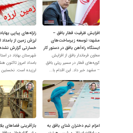
ناهید
ناهید
مظفری
مظفری
افزایش ظرفیت قطار بافق –
زلزله‌های پیاپی بهابا
مشهد؛ توسعه زیرساخت‌های
لرزش زمین از بامداد ام
ایستگاه راه‌آهن بافق در دستور کار
خسارتی گزارش نشده
معاون فرماندار بافق از افزایش
شهرستان بهاباد در استان
کوپه‌های قطار در مسیر ریلی بافق
بامداد امروز تاکنون هش
– مشهد خبر داد. این اقدام با...
لرزیده است. نخستین زم
ناهید
ناهید
مظفری
مظفری
اعزام تیم دختران شنای بافق به
بازآفرینی فضاهای بلا
مسابقات استانی؛ رئیس هیئت
برای کتابخوانی؛ بافق 