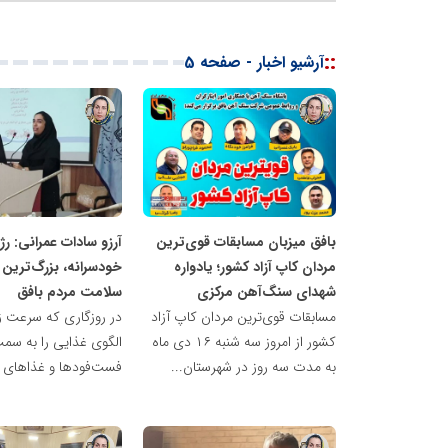
::
آرشیو اخبار - صفحه 5
ناهید
ناهید
مظفری
مظفری
بافق میزبان مسابقات قوی‌ترین
آرزو سادات عمرانی: رژ
مردان کاپ آزاد کشور؛ یادواره
خودسرانه، بزرگ‌ترین 
شهدای سنگ‌آهن مرکزی
سلامت مردم بافق
مسابقات قوی‌ترین مردان کاپ آزاد
در روزگاری که سرعت ز
کشور از امروز سه شنبه ۱۶ دی ماه
الگوی غذایی را به سم
به مدت سه روز در شهرستان...
فست‌فودها و غذاهای پ