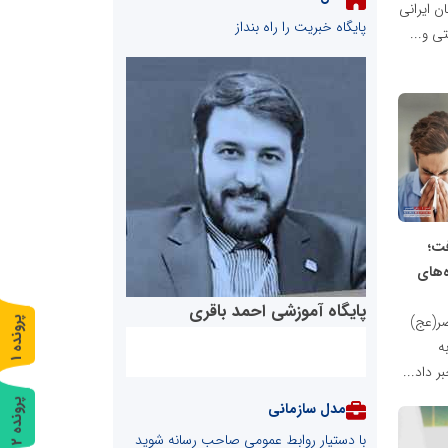
ن ایرانی
پایگاه خبریت را راه بنداز
ی و...
فت؛
ه‌های
پایگاه آموزشی احمد باقری
ر(عج)
پ
1
ه
ر
و
ن
د
ه
ر داد...
پ
2
مدل سازمانی
با دستیار روابط عمومی صاحب رسانه شوید
ر
و
ن
د
ه