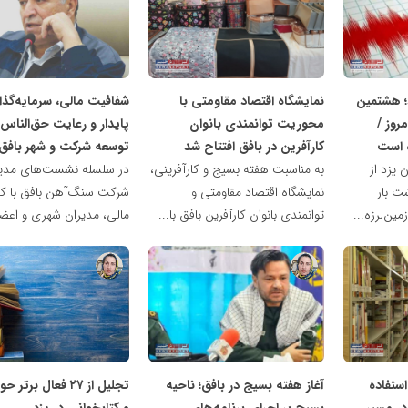
ناهید
ناهید
مظفری
مظفری
د؛ هشتمین
نمایشگاه اقتصاد مقاومتی با
شفافیت مالی، سرمایه‌گذا
روز /
محوریت توانمندی بانوان
پایدار و رعایت حق‌الناس،
 است
کارآفرین در بافق افتتاح شد
توسعه شرکت و شهر بافق
 یزد از
به مناسبت هفته بسیج و کارآفرینی،
در سلسله نشست‌های مدیر
ت بار
نمایشگاه اقتصاد مقاومتی و
شرکت سنگ‌آهن بافق با کار
ین‌لرزه...
توانمندی بانوان کارآفرین بافق با...
مالی، مدیران شهری و اعضا
ناهید
ناهید
مظفری
مظفری
استفاده
آغاز هفته بسیج در بافق؛ ناحیه
تجلیل از ۲۷ فعال برت
در مسیر
بسیج بر اجرای برنامه‌های
و کتابخوانی در یزد