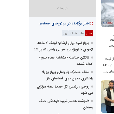
::
اخبار برگزیده در موتورهای جستجو
سال
ماه
هفته
روز
شته:
پرواز امید برای آرشام؛ کودک ۷ ماهه
ت،
لامردی با اورژانس هوایی راهی شیراز شد
قاتلان جنایت «یکشنبه‌ سیاه بیرم»
ز ثبت
اعدام شدند
 در نقاط
سقف متحرک پارچه‌ای پیراژ پویا؛
راهکاری مدرن برای فضاهای باز
روحی ، رئیس کل جدید بیمه مرکزی
می شود
دلنوشته همسر شهید فرهنگی جنگ
رمضان