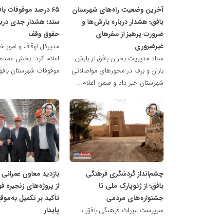
آخرین وضعیت راه‌های شهرستان
۶۵ درصد موقوفات با
بافق؛ هشدار درباره بارش‌ها و
سند؛ هشدار جدی دربا
ضرورت پرهیز از سفرهای
حقوق وقف
غیرضروری
مدیرکل اوقاف و امور خی
ستاد مدیریت بحران بافق از بارش
اعلام کرد: بخش عمده‌ا
باران و برف در محورهای مواصلاتی
موقوفات شهرستان بافق 
شهرستان خبر داد و ضمن اعلام...
ناهید
ناهید
مظفری
مظفری
چشم‌انداز گردشگری فرهنگی
بازدید معاون عمرانی ا
بافق؛ از ژئوپارک ملی تا
از پروژه‌های زنجیره فو
جشنواره‌های مردمی
تأکید بر تکمیل به‌مو
سرپرست میراث فرهنگی بافق ،
پایدار