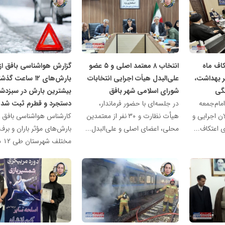
ناهید
ناهید
مظفری
مظفری
اف ماه
انتخاب ۸ معتمد اصلی و ۵ عضو
گزارش هواشناسی بافق از
ر بهداشت،
علی‌البدل هیأت اجرایی انتخابات
بارش‌های ۱۲ ساعت گذ
گی
شورای اسلامی شهر بافق
بیشترین بارش در سبزدش
مام‌جمعه
در جلسه‌ای با حضور فرماندار،
دستجرد و قطرم ثبت شد
ن اجرایی و
هیأت نظارت و ۳۰ نفر از معتمدین
کارشناس هواشناسی بافق ا
ی اعتکاف...
محلی، اعضای اصلی و علی‌البدل...
بارش‌های مؤثر باران و برف
مختلف شهرستان طی ۱۲ ساعت...
ناهید
ناهید
مظفری
مظفری