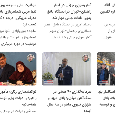
فق فاقد
آتش‌سوزی جزئی در قطار
موفقیت ملی ساجده بویی‌
ره تضییع
زاهدان–تهران در ایستگاه بافق
تنها مربی شمشیربازی باف
بدون تلفات جانی مهار شد
مدرک مر
ریه یزد
بامداد امروز در ایستگاه بافق، قطار
کسب کرد
ی از
مسافربری زاهدان–تهران دچار
ساجده بویی‌آبادی، تنها مر
هنوز...
آتش‌سوزی جزئی شد که با...
شمشیربازی شهرستان بافق، 
موفقیت در دوره مربیگری د
ناهید
ناهید
مظفری
مظفری
ستاندار یزد
سرمایه‌گذاری ۴۰ همتی در
توانمندسازی زنان؛ مأمو
لاد بافق؛
سنگ‌آهن مرکزی؛ بافق میزبان
راهبردی دولت برای توسع
قع و توسعه
هزاران نیروی ماهر در سه سال
همه‌جانبه
آینده
سخنگوی دولت در جمع بان