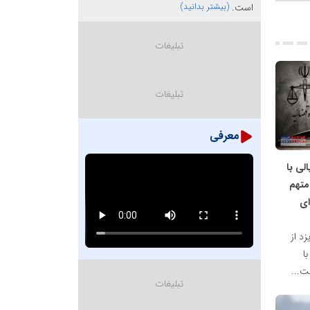
است.
(بیشتر بدانید)
معرفی
رد ریالی با
متهم
ای
د از
ا
ت...