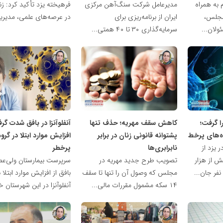
به همراه
مدیرعامل شرکت سنگ‌آهن مرکزی
فرهیخته یزد تأکید کرد: زنا
 مجلس،
ایران از برنامه‌ریزی برای
در عرصه‌های علمی، مدیریت
ولان...
سرمایه‌گذاری ۳۰ تا ۴۰ همتی...
ناهید
ناهید
مظفری
مظفری
۷ یزدی را گرفت؛
کاهش سقف مهریه؛ حذف تنها
آنفلوآنزا در بافق شدت گر
ه‌های پرخط
پشتوانه قانونی زنان در برابر
افزایش موارد ابتلا در گرو
ر یزد از
نابرابری‌ها
پرخطر
ش از هزار
تصویب طرح جدید مهریه در
سرپرست بیمارستان ولی‌عص
مجلس که وصول آن را تنها تا سقف
بافق از افزایش موارد ابتلا ب
۱۴ سکه مشمول مقررات مالی...
آنفلوآنزا در این شهرستان خب