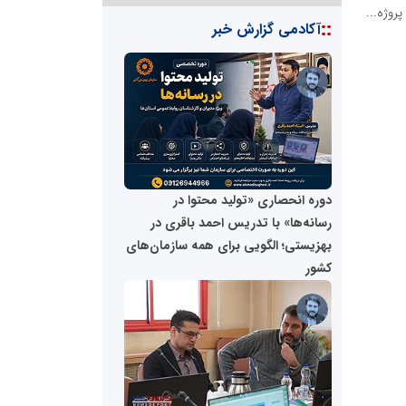
روژه...
::
آکادمی گزارش خبر
دانشگاه سئوی ایران
مریم حاج نوروز نظری
آهن و فولاد غدیر ایرانیان
دوره انحصاری «تولید محتوا در
تامین آهن اسفنجی تولیدکنندگان فولاد در
رسانه‌ها» با تدریس احمد باقری در
کشور
بهزیستی؛ الگویی برای همه سازمان‌های
کشور
پایگاه اطلاع رسانی اعتلای نهادهای
مسعودصادقی
مردمی