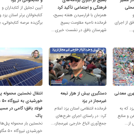
محلی
فرهنگی و اجتماعی تأکید کرد
آیین تجلیل از کتابداران و
همزمان با فرارسیدن هفته بسیج،
کتابخوانان برتر استان یزد و
فق از اجرای
فرمانده ناحیه مقاومت بسیج
برگزیده عرصه کتابخوانی، با
..
شهرستان بافق در نشست خبری...
ناهید
ناهید
مظفری
مظفری
شهری معدنی
دستگیری بیش از هزار تبعه
انتقال نخستین محموله پ
غیرمجاز در یزد
خورش
زد که به
فرمانده انتظامی استان یزد اعلام
فولاد بافق؛ گامی در مسیر
 و منابع
کرد: در راستای اجرای طرح‌های
پاک
از...
جمع‌آوری اتباع خارجی غیرمجاز،...
نخستین بار محموله پنل‌ها
خورشیدی نیروگاه