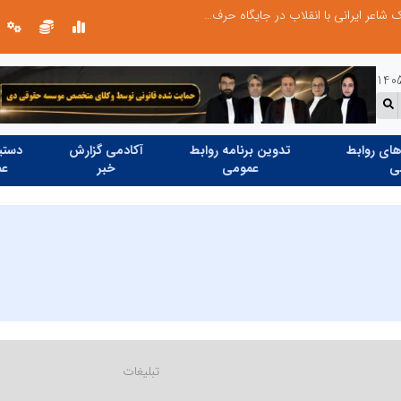
چیستی طراشعر از نگاه امین افضل‌پور؛ چگونه یک شاعر ایرانی با انقلاب در جایگاه حرف، شعر را از متن خطی به میدان ادراک بصری تبدیل کرد؟
ای روابط
تدوین برنامه روابط
آکادمی گزارش
دستیا
ی
عمومی
خبر
عم