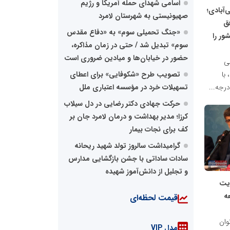
اسامی شهدای حمله آمریکا و رژیم
آبادی؛
صهیونیستی به شهرستان لامرد
ق
«جنگ تحمیلی سوم» به «دفاع مقدس
بیگری درجه ۲ کشور را
سوم» تبدیل شد / حتی در زمان مذاکره،
حضور در خیابان‌ها و میادین ضروری است
بی
تصویب طرح «شکوفایی» برای اعطای
با
تسهیلات خرد در مؤسسه اعتباری ملل
رجه...
حرکت جهادی دکتر رضایی در دل سیلاب
کرزا؛ مدیر بهداشت و درمان لامرد جان بر
کف برای نجات بیمار
گرامیداشت سالروز تولد شهید ریحانه
سادات ساداتی با جشن بازگشایی مدارس
و تجلیل از دانش‌آموز شهیده
ریت
ه
قیمت لحظه‌ای
وان
مدل VIP