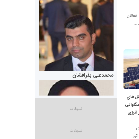
 فعالان
...
سازمان بورس و اوراق بهادار
مرجع اخبار موثق در بازارسرمایه
پایگاه خبری گفتمان یزد
محمدعلی بذرافشان
نل‌های
یدی به نیروگاه ۵۰ مگاواتی
 انرژی
سازمان صنعت،معدن و تجارت
ی
 ۵۰ مگاواتی