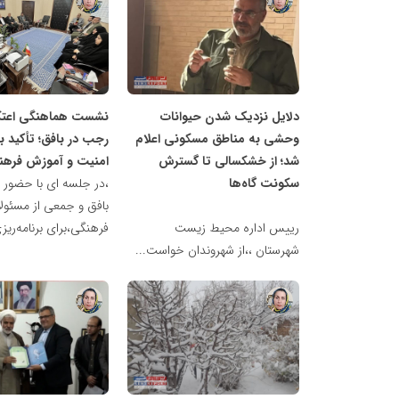
ناهید
ناهید
مظفری
مظفری
دلایل نزدیک شدن حیوانات
نشست هماهنگی اعتک
وحشی به مناطق مسکونی اعلام
رجب در بافق؛ تأکید ب
شد؛ از خشکسالی تا گسترش
امنیت و آموزش فرهن
سکونت گاه‌ها
،در جلسه ای با حضور ا
بافق و جمعی از مسئولا
رییس اداره محیط زیست
فرهنگی،برای برنامه‌ریز
شهرستان ،،از شهروندان خواست...
ناهید
ناهید
مظفری
مظفری