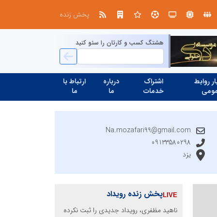
ابتکار در حمایت از باشگاه‌ها و خلاقیت در توسعه ورزش همگانی؛ کلید طلایی پیشرفت ورزش کشور
پخش زنده
هشتگ کسب و کارتان را سئو کنید
ر روابط
اشتراک
درباره
ارتباط با
ومی
خدمات
ما
ما
Na.mozafari99@gmail.com
09133580298
یزد
پخش زنده رویداد
ناهید مظفری، رویداد جدیدی را ثبت نکرده