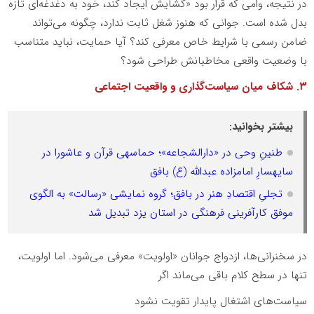
در نتیجه، وامی که قرار بود «گشایش ایجاد کند، خود به دغدغه‌ای تازه
بدل شده است. جوانی که هنوز شغل ثابت ندارد، چگونه می‌تواند
ضامن رسمی با شرایط خاص معرفی کند؟ آیا حمایت، نباید متناسب
با وضعیت واقعی مخاطبانش طراحی شود؟
۳. شکاف میان سیاست‌گذاری و واقعیت اجتماعی
بیشتر بخوانید:
طنینِ وحی در «دارالشجاعه»؛ حماسهی قرآن و عاشورا در
سایهسارِ امامزاده عبدالله (ع) بافق
تجلیِ اقتصادِ هنر در بافق؛ گروه نمایشی «رسالت» به الگوی
موفق کارآفرینی فرهنگی در استان یزد تبدیل شد
در سخنرانی‌ها، ازدواج جوانان «اولویت» معرفی می‌شود. اما اولویت،
تنها در سطح کلام باقی می‌ماند اگر
سیاست‌های اشتغال پایدار تقویت نشود