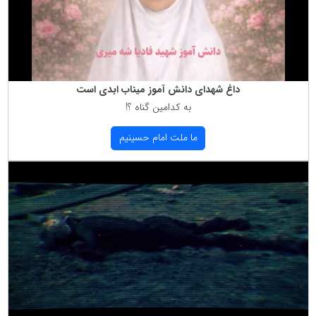
داغ شهدای دانش آموز میناب ابدی است
به كدامین گناه ؟!
ما ملت امام حسینیم