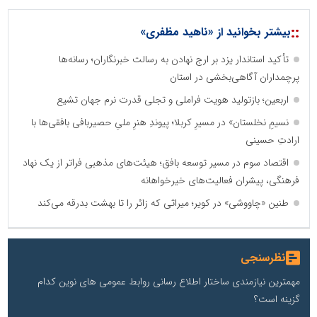
::
بیشتر بخوانید از «ناهید مظفری»
تأکید استاندار یزد بر ارج نهادن به رسالت خبرنگاران؛ رسانه‌ها
پرچمداران آگاهی‌بخشی در استان
اربعین؛ بازتولید هویت فراملی و تجلی قدرت نرم جهان تشیع
نسیمِ نخلستان» در مسیرِ کربلا؛ پیوندِ هنرِ ملیِ حصیربافی بافقی‌ها با
ارادتِ حسینی
اقتصاد سوم در مسیر توسعه بافق؛ هیئت‌های مذهبی فراتر از یک نهاد
فرهنگی، پیشران فعالیت‌های خیرخواهانه
طنین «چاووشی» در کویر؛ میراثی که زائر را تا بهشت بدرقه می‌کند
نظرسنجی
مهمترین نیازمندی ساختار اطلاع رسانی روابط عمومی های نوین کدام
گزینه است؟