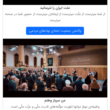
ملت ایران را نترسانید
از شما میترسند؛ از ملّت میترسند؛ از ایمانتان میترسند؛ از حضور شما در صحنه
میترسند
واكنش جمعیت اعتلای نهادهای مردمی
من سرباز وطنم
وظیفه‌ی مهمّ دولتها تقویت مؤلّفه‌های قدرت ملّی و عزّت ملّی است