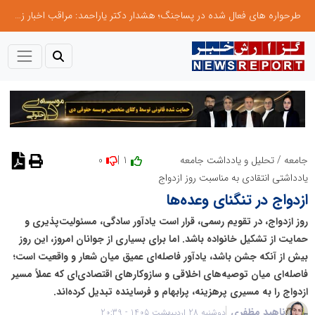
طرحواره های فعال شده در پساجنگ؛ هشدار دکتر یاراحمد: مراقب اخبار زرد و واکنش های هیجانی باشید
0
1 |
جامعه
/
تحلیل و یادداشت جامعه
یادداشتی انتقادی به مناسبت روز ازدواج
ازدواج در تنگنای وعده‌ها
روز ازدواج، در تقویم رسمی، قرار است یادآور سادگی، مسئولیت‌پذیری و
حمایت از تشکیل خانواده باشد. اما برای بسیاری از جوانان امروز، این روز
بیش از آنکه جشن باشد، یادآور فاصله‌ای عمیق میان شعار و واقعیت است؛
فاصله‌ای میان توصیه‌های اخلاقی و سازوکارهای اقتصادی‌ای که عملاً مسیر
ازدواج را به مسیری پرهزینه، پرابهام و فرساینده تبدیل کرده‌اند.
ناهید مظفری
دوشنبه 28 اردیبهشت 1405 - 20:39