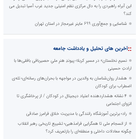
این آبراه راهبردی را به دال مرکزی نظم امنیتی جدید غرب آسیا تبدیل می
کند؟
شناسایی و جمع‌آوری 699 ماینر غیرمجاز در استان تهران
::
آخرین های تحلیل و یادداشت جامعه
نسیمِ نخلستان» در مسیرِ کربلا؛ پیوندِ هنرِ ملیِ حصیربافی بافقی‌ها با
ارادتِ حسینی
هشدار روان‌شناسان به والدین در مواجهه با بحران‌های رسانه‌ای؛ تله‌ی
اضطراب برای کودکان
۴ نشانه هشداردهنده اعتیاد دیجیتال در کودکان / از پرخاشگری تا
انزوای اجتماعی
راد؛ برترین آموزشگاه رانندگی با مدیریت خلاق فرامرز صادقی
از انسجام ملی تا همگرایی فرامذهبی؛ تشییع تاریخی رهبر انقلاب
چگونه معادلات داخلی و منطقه‌ای را بازتعریف کرد؟