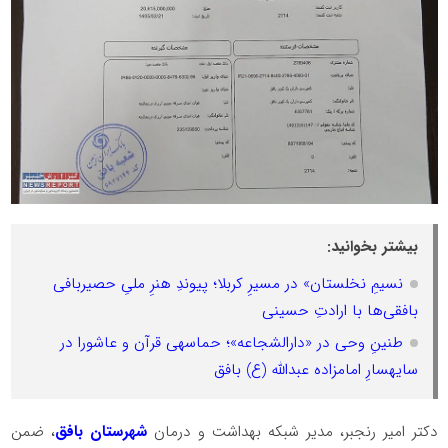
بیشتر بخوانید:
نسیمِ نخلستان» در مسیرِ کربلا؛ پیوندِ هنرِ ملیِ حصیربافی
بافقی‌ها با ارادتِ حسینی
طنینِ وحی در «دارالشجاعه»؛ حماسهی قرآن و عاشورا در
سایهسارِ امامزاده عبدالله (ع) بافق
دکتر امیر رنجبر، مدیر شبکه بهداشت و درمان
شهرستان بافق
، ضمن