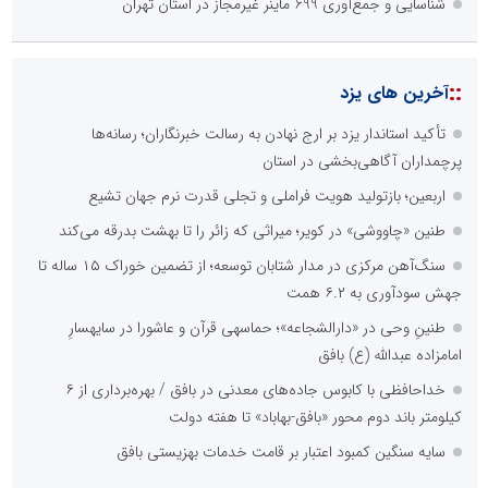
شناسایی و جمع‌آوری 699 ماینر غیرمجاز در استان تهران
::
آخرین های یزد
تأکید استاندار یزد بر ارج نهادن به رسالت خبرنگاران؛ رسانه‌ها
پرچمداران آگاهی‌بخشی در استان
اربعین؛ بازتولید هویت فراملی و تجلی قدرت نرم جهان تشیع
طنین «چاووشی» در کویر؛ میراثی که زائر را تا بهشت بدرقه می‌کند
سنگ‌آهن مرکزی در مدار شتابان توسعه؛ از تضمین خوراک ۱۵ ساله تا
جهش سودآوری به ۶.۲ همت
طنینِ وحی در «دارالشجاعه»؛ حماسهی قرآن و عاشورا در سایهسارِ
امامزاده عبدالله (ع) بافق
خداحافظی با کابوس جاده‌های معدنی در بافق / بهره‌برداری از ۶
کیلومتر باند دوم محور «بافق-بهاباد» تا هفته دولت
سایه سنگین کمبود اعتبار بر قامت خدمات بهزیستی بافق