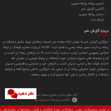
پایگاه اطلاع رسانی اعتلای نهادهای مردمی
تدوین برنامه روابط عمومی
مسعودصادقی
آکادمی گزارش خبر
دستیار روابط عمومی
ارتباط با ما
درباره گزارش خبر
خبرگزاری گزارش خبر به عنوان ارائه دهنده میز خدمات رسانه‌ای ویژه، مشاور ارتباطات و
رسانه و دارنده مجوز رسانه رسمی با شماره ثبت 86752 از وزارت محترم فرهنگ و ارشاد
تریبون
اسلامی جمهوری اسلامی ایران، در صدد برآمده است که به نیازهای رسانه ای کسب و
انتشار گسترده محتوا در رسانه گزارش خبر
کار و مجموعه های متبوع متولیان حوزه ارتباطات و روابط عمومی در سازمان ها،
ادارات، شرکت ها و تمامی مدیران کسب و کارهای خرد و اینترنتی و همچنین مدیران
پایگاه اطلاع رسانی دریا و نفت
و متولیان تولید محتوای رسانه ای از جنس یک خبرگزاری داخلی پاسخ گفته و شرایط
محمدعلی کرمعلی
ارتباطات و اطلاع رسانی را برای آنها تسریع کرده و بهبود ببخشد.
نظر دهید
کلیه حقوق مادی و معنوی محفوظ است.
| طراحی و توسعه:
آما ویرای کیان
یات و نقش رسانه‌ها در ساماندهی بازار سخن گفت.