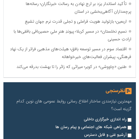
تأکید استاندار یزد بر ارج نهادن به رسالت خبرنگاران؛ رسانه‌ها
پرچمداران آگاهی‌بخشی در استان
اربعین؛ بازتولید هویت فراملی و تجلی قدرت نرم جهان تشیع
نسیمِ نخلستان» در مسیرِ کربلا؛ پیوندِ هنرِ ملیِ حصیربافی بافقی‌ها با
ارادتِ حسینی
اقتصاد سوم در مسیر توسعه بافق؛ هیئت‌های مذهبی فراتر از یک نهاد
فرهنگی، پیشران فعالیت‌های خیرخواهانه
طنین «چاووشی» در کویر؛ میراثی که زائر را تا بهشت بدرقه می‌کند
نظرسنجی
مهمترین نیازمندی ساختار اطلاع رسانی روابط عمومی های نوین کدام
گزینه است؟
راه اندازی خبرگزاری داخلی
همراهی شبکه های اجتماعی و پیام رسان ها
آرشیو غنی و قابل دسترس