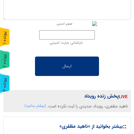
پ
1
بازنشانی عبارت امنیتی
ر
و
ن
د
ه
پ
2
ر
و
ن
د
ه
پ
3
ر
و
ن
د
ه
پخش زنده رویداد
ناهید مظفری، رویداد جدیدی را ثبت نکرده است.
(بیشتر بدانید)
::
بیشتر بخوانید از «ناهید مظفری»