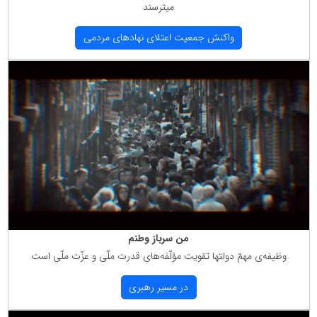
میترسند
واكنش جمعیت اعتلای نهادهای مردمی
من سرباز وطنم
وظیفه‌ی مهمّ دولتها تقویت مؤلّفه‌های قدرت ملّی و عزّت ملّی است
در مسیر رهبری