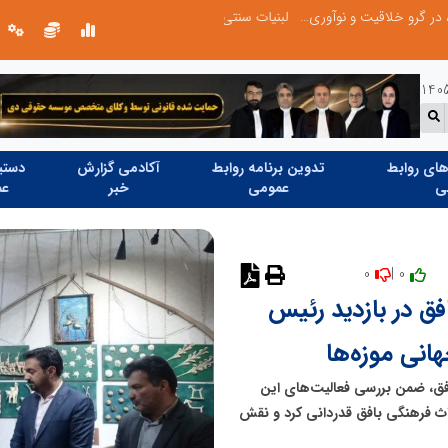
ری نیاز دارد
ای روابط
تدوین برنامه روابط
آکادمی گزارش
دستیا
ی
عمومی
خبر
عم
0
0 |
نظر دهید
فق در بازدید رئیس
هانی موزه‌ها
افق، ضمن بررسی فعالیت‌های این
ث فرهنگی بافق قدردانی کرد و نقش