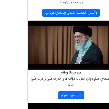
در صحنه میترسند
واكنش جمعیت اعتلای نهادهای مردمی
من سرباز وطنم
یفه‌ی مهمّ دولتها تقویت مؤلّفه‌های قدرت ملّی و عزّت ملّی
است
در مسیر رهبری