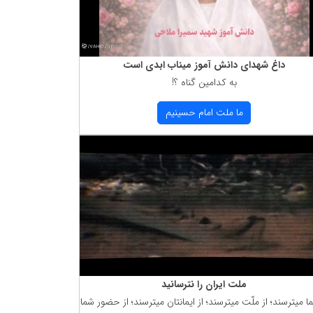
داغ شهدای دانش آموز میناب ابدی است
به كدامین گناه ؟!
ما ملت امام حسینیم
ملت ایران را نترسانید
ما میترسند؛ از ملّت میترسند؛ از ایمانتان میترسند؛ از حضور شما