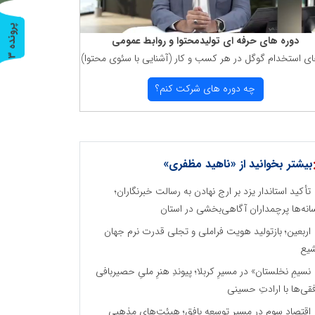
پ
3
دوره های حرفه ای تولیدمحتوا و روابط عمومی
ای استخدام گوگل در هر كسب و كار (آشنایی با سئوی محتوا)
ر
و
ن
د
ه
چه دوره های شركت كنم؟
بیشتر بخوانید از «ناهید مظفری»
تأکید استاندار یزد بر ارج نهادن به رسالت خبرنگاران؛
انه‌ها پرچمداران آگاهی‌بخشی در استان
اربعین؛ بازتولید هویت فراملی و تجلی قدرت نرم جهان
یع
نسیمِ نخلستان» در مسیرِ کربلا؛ پیوندِ هنرِ ملیِ حصیربافی
فقی‌ها با ارادتِ حسینی
اقتصاد سوم در مسیر توسعه بافق؛ هیئت‌های مذهبی