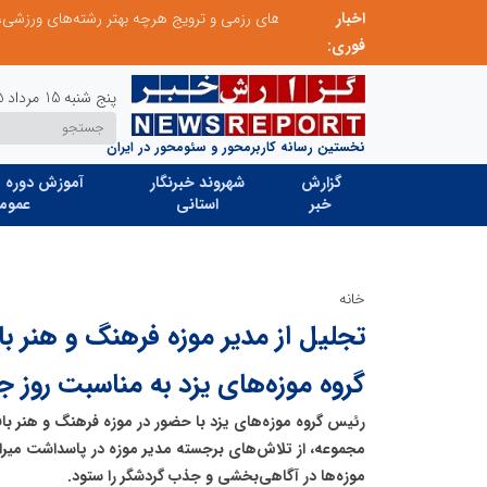
اخبار
توسعه ورزش‌های رزمی و ترویج هرچه بهتر رشته‌های ورزشی، در گرو خلاقیت و نوآوری است
لبنیات سنتی؛ میراثی که برای بقا به حمایت و نوآو
فوری:
پنج شنبه 15 مرداد 1405
نخستین رسانه کاربرمحور و سئومحور در ایران
گزارش
شهروند خبرنگار
آموزش دوره ه
خبر
استانی
عموم
خانه
تجلیل از مدیر موزه فرهنگ و هنر با
گروه موزه‌های یزد به مناسبت روز ج
رئیس گروه موزه‌های یزد با حضور در موزه فرهنگ و هنر ب
مجموعه، از تلاش‌های برجسته مدیر موزه در پاسداشت میرا
موزه‌ها در آگاهی‌بخشی و جذب گردشگر را ستود.