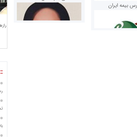
رس بیمه ایران
رازه
::
مریم حاج نوروز نظری
 و اوراق بهادار
ثق در بازارسرمایه
رس
تش
با