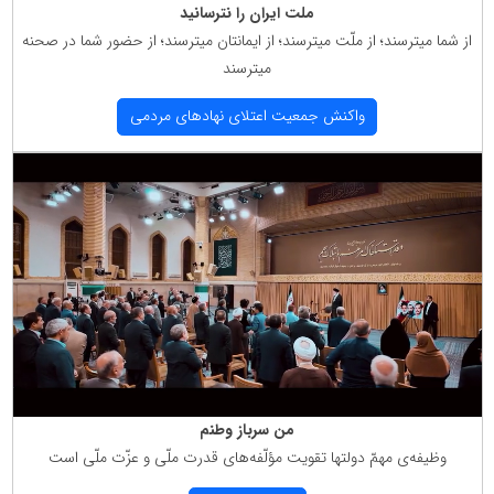
ملت ایران را نترسانید
از شما میترسند؛ از ملّت میترسند؛ از ایمانتان میترسند؛ از حضور شما در صحنه
میترسند
واكنش جمعیت اعتلای نهادهای مردمی
من سرباز وطنم
وظیفه‌ی مهمّ دولتها تقویت مؤلّفه‌های قدرت ملّی و عزّت ملّی است