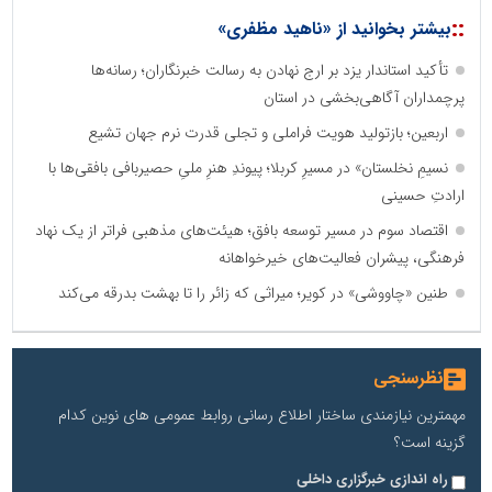
::
بیشتر بخوانید از «ناهید مظفری»
تأکید استاندار یزد بر ارج نهادن به رسالت خبرنگاران؛ رسانه‌ها
پرچمداران آگاهی‌بخشی در استان
اربعین؛ بازتولید هویت فراملی و تجلی قدرت نرم جهان تشیع
نسیمِ نخلستان» در مسیرِ کربلا؛ پیوندِ هنرِ ملیِ حصیربافی بافقی‌ها با
ارادتِ حسینی
اقتصاد سوم در مسیر توسعه بافق؛ هیئت‌های مذهبی فراتر از یک نهاد
فرهنگی، پیشران فعالیت‌های خیرخواهانه
طنین «چاووشی» در کویر؛ میراثی که زائر را تا بهشت بدرقه می‌کند
نظرسنجی
مهمترین نیازمندی ساختار اطلاع رسانی روابط عمومی های نوین کدام
گزینه است؟
راه اندازی خبرگزاری داخلی