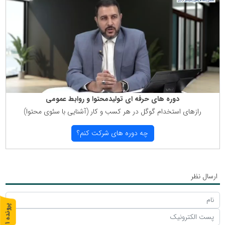
دوره های حرفه ای تولیدمحتوا و روابط عمومی
رازهای استخدام گوگل در هر كسب و كار (آشنایی با سئوی محتوا)
چه دوره های شركت كنم؟
ارسال نظر
پ
1
ر
و
ن
د
ه