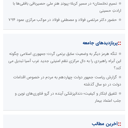
نسیمِ نخلستان» در مسیرِ کربلا؛ پیوندِ هنرِ ملیِ حصیربافی بافقی‌ها با
ارادتِ حسینی
حضور دکتر مرتضی فولاد و مصطفی فولاد در موکب مرکزی عمود ۷۹۴
::
پربازدیدهای جامعه
تنگه هرمز دیگر به وضعیت سابق برنمی گردد؛ جمهوری اسلامی چگونه
این آبراه راهبردی را به دال مرکزی نظم امنیتی جدید غرب آسیا تبدیل می
کند؟
گزارش ریاست جمهور دولت چهاردهم به مردم در خصوص اقدامات
دولت در دو سال گذشته
تلفیق ابتکار و کیفیت؛ دندانپزشکی آینده در گرو فناوری‌های نوین و
جلب اعتماد بیمار
::
آخرین مطالب