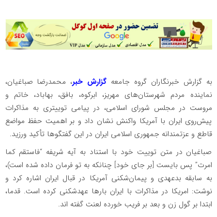
به گزارش خبرنگاران گروه جامعه
گزارش خبر
، محمدرضا صباغیان،
نماینده مردم شهرستان‌های مهریز، ابرکوه، بافق، بهاباد، خاتم و
مروست در مجلس شورای اسلامی، در پیامی توییتری به مذاکرات
پیش‌روی ایران با آمریکا واکنش نشان داد و بر اهمیت حفظ مواضع
قاطع و عزتمندانه جمهوری اسلامی ایران در این گفتگوها تأکید ورزید.
صباغیان در متن توییت خود با استناد به آیه شریفه “فاستقم کما
امرت” پس بایست [بر جای خود] چنانکه به تو فرمان داده شده است)،
به سابقه بدعهدی و پیمان‌شکنی آمریکا در قبال ایران اشاره کرد و
نوشت: امریکا در مذاکرات با ایران بارها عهدشکنی کرده است. قدما،
ابتدا بر گول زن و بعد بر فریب خورده لعنت گفته اند.