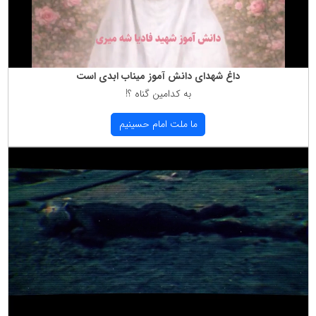
داغ شهدای دانش آموز میناب ابدی است
به كدامین گناه ؟!
ما ملت امام حسینیم