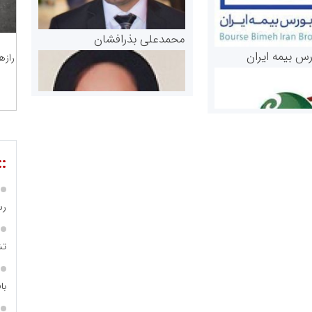
محمدعلی بذرافشان
رس بیمه ایران
رازه
::
مریم حاج نوروز نظری
رس
 و اوراق بهادار
ثق در بازارسرمایه
تش
با