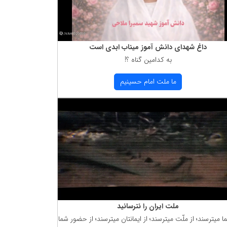
داغ شهدای دانش آموز میناب ابدی است
به كدامین گناه ؟!
ما ملت امام حسینیم
ملت ایران را نترسانید
ما میترسند؛ از ملّت میترسند؛ از ایمانتان میترسند؛ از حضور شما