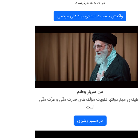
در صحنه میترسند
واكنش جمعیت اعتلای نهادهای مردمی
من سرباز وطنم
یفه‌ی مهمّ دولتها تقویت مؤلّفه‌های قدرت ملّی و عزّت ملّی
است
در مسیر رهبری