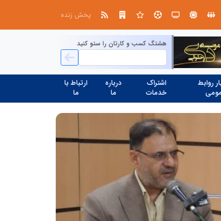
الگوپذیری خلاق، بهره‌گیری از هوش مصنوعی و کشف استعدادها، سه ضلع موفقیت جوانان کارآفرین
مدیران خلاق و تاب آوری صنعتی
پخش زنده
هشتگ کسب و کارتان را سئو کنید
ر روابط
اشتراک
درباره
ارتباط با
ومی
خدمات
ما
ما