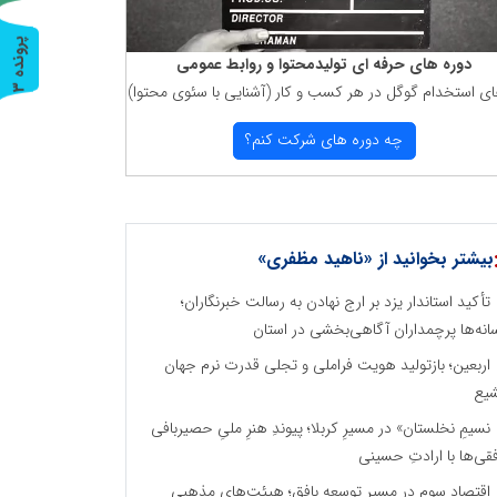
پ
3
دوره های حرفه ای تولیدمحتوا و روابط عمومی
ای استخدام گوگل در هر كسب و كار (آشنایی با سئوی محتوا)
ر
و
ن
د
ه
چه دوره های شركت كنم؟
بیشتر بخوانید از «ناهید مظفری»
تأکید استاندار یزد بر ارج نهادن به رسالت خبرنگاران؛
انه‌ها پرچمداران آگاهی‌بخشی در استان
اربعین؛ بازتولید هویت فراملی و تجلی قدرت نرم جهان
یع
نسیمِ نخلستان» در مسیرِ کربلا؛ پیوندِ هنرِ ملیِ حصیربافی
فقی‌ها با ارادتِ حسینی
اقتصاد سوم در مسیر توسعه بافق؛ هیئت‌های مذهبی