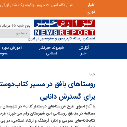
اخبار
چیستی طراشعر از نگاه امین افضل‌پور؛ چگونه یک شاعر ایرانی با انقلاب در جایگاه حرف، شعر را از متن خطی به میدان ادراک بصری تبدیل کرد؟
فوری:
پنج شنبه 15 مرداد 1405
نخستین رسانه کاربرمحور و سئومحور در ایران
گزارش
شهروند خبرنگار
آموزش دوره ه
خبر
استانی
عموم
خانه
روستاهای بافق در مسیر کتاب‌دوست
برای گسترش دانایی
با آغاز اجرای طرح «روستاهای دوستدار کتاب» در شهرستان ب
مطالعه در مناطق روستایی این شهرستان رقم می‌خورد؛ طرح
کتابخانه‌های عمومی و اداره فرهنگ و ارشاد اسلامی، در پی 