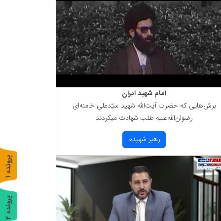
امام شهید ایران
برش‌هایی كه حضرت آیت‌الله شهید سیّدعلی خامنه‌ای
رضوان‌الله‌علیه طلب شهادت میكردند
رهبر شهیدم
پ
1
ر
و
ن
د
ه
پ
2
ر
و
ن
د
ه