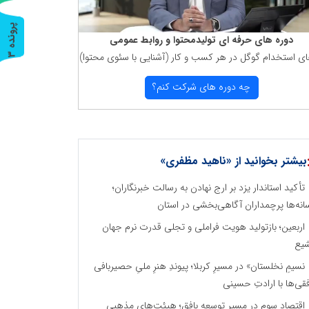
پ
3
دوره های حرفه ای تولیدمحتوا و روابط عمومی
ای استخدام گوگل در هر كسب و كار (آشنایی با سئوی محتوا)
ر
و
ن
د
ه
چه دوره های شركت كنم؟
بیشتر بخوانید از «ناهید مظفری»
تأکید استاندار یزد بر ارج نهادن به رسالت خبرنگاران؛
انه‌ها پرچمداران آگاهی‌بخشی در استان
اربعین؛ بازتولید هویت فراملی و تجلی قدرت نرم جهان
یع
نسیمِ نخلستان» در مسیرِ کربلا؛ پیوندِ هنرِ ملیِ حصیربافی
فقی‌ها با ارادتِ حسینی
اقتصاد سوم در مسیر توسعه بافق؛ هیئت‌های مذهبی