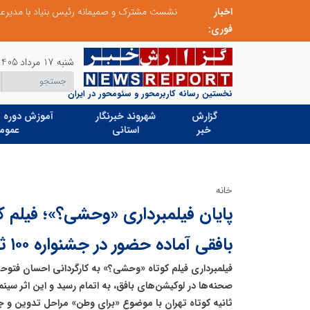
اخبار
نشست مشترک و صمیمانه رئیس بنیاد با مدیرعامل اتحادیه تعاونی‌های توسعه روستایی و منابع طبیعی استان البرز
بخش اول گفت‌وگوی رئیس‌جمهور پزشکیان با م
فوری:
شنبه 17 مرداد 1405
نخستین رسانه کاربرمحور و سئومحور در ایران
گزارش
شهروند خبرنگار
آموزش دوره ه
خبر
استانی
عموم
خانه
پایان فیلمبرداری «وحشی؟»؛ فیلم 
بافقی آماده حضور در جشنواره ۱۰۰ ثانیه تهران می‌شود
فیلمبرداری فیلم کوتاه «وحشی؟» به کارگردانی احسان فتوحی
ثانیه کوتاه تهران با موضوع «برای وطن» مراحل تدوین و ج