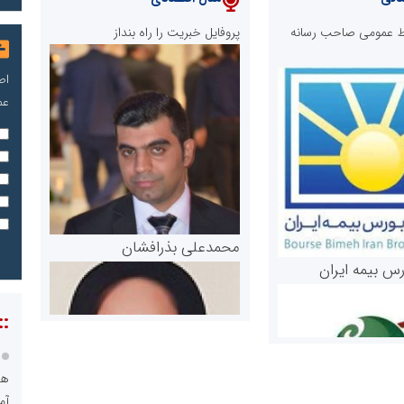
ابط عمومی صاحب رسانه
پروفایل خبریت را راه بنداز
اص
عم
محمدعلی بذرافشان
رس بیمه ایران
::
هو
آم