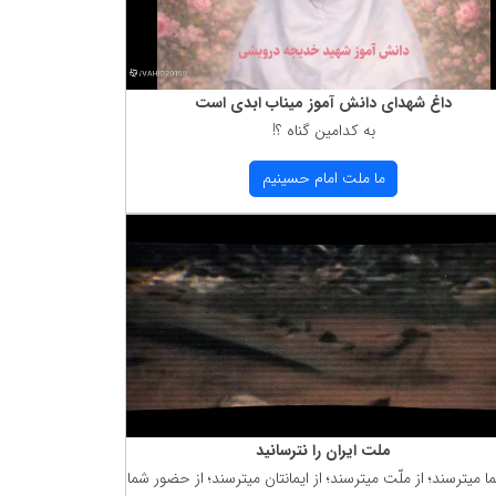
داغ شهدای دانش آموز میناب ابدی است
به كدامین گناه ؟!
ما ملت امام حسینیم
ملت ایران را نترسانید
ما میترسند؛ از ملّت میترسند؛ از ایمانتان میترسند؛ از حضور شما