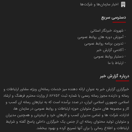
اخبار سازمان‌ها و شرکت‌ها
آهن و فولاد غدیر ایرانیان
دسترسی سریع
تامین آهن اسفنجی تولیدکنندگان فولاد در کشور
شهروند خبرنگار استانی
آموزش دوره های روابط عمومی
پایگاه اطلاع رسانی اعتلای نهادهای مردمی
تدوین برنامه روابط عمومی
مسعودصادقی
آکادمی گزارش خبر
دستیار روابط عمومی
ارتباط با ما
درباره گزارش خبر
خبرگزاری گزارش خبر به عنوان ارائه دهنده میز خدمات رسانه‌ای ویژه، مشاور ارتباطات و
رسانه و دارنده مجوز رسانه رسمی با شماره ثبت 86752 از وزارت محترم فرهنگ و ارشاد
تریبون
اسلامی جمهوری اسلامی ایران، در صدد برآمده است که به نیازهای رسانه ای کسب و
انتشار گسترده محتوا در رسانه گزارش خبر
کار و مجموعه های متبوع متولیان حوزه ارتباطات و روابط عمومی در سازمان ها،
ادارات، شرکت ها و تمامی مدیران کسب و کارهای خرد و اینترنتی و همچنین مدیران
پایگاه اطلاع رسانی دریا و نفت
و متولیان تولید محتوای رسانه ای از جنس یک خبرگزاری داخلی پاسخ گفته و شرایط
محمدعلی کرمعلی
ارتباطات و اطلاع رسانی را برای آنها تسریع کرده و بهبود ببخشد.