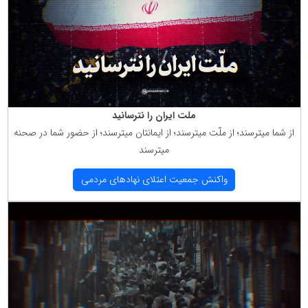
ملت ایران را نترسانید
از شما میترسند؛ از ملّت میترسند؛ از ایمانتان میترسند؛ از حضور شما در صحنه
میترسند
واكنش جمعیت اعتلای نهادهای مردمی