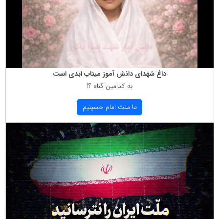
داغ شهدای دانش آموز میناب ابدی است
به كدامین گناه ؟!
ما ملت امام حسینیم