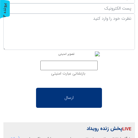
پ
3
ر
و
ن
د
ه
بازنشانی عبارت امنیتی
پخش زنده رویداد