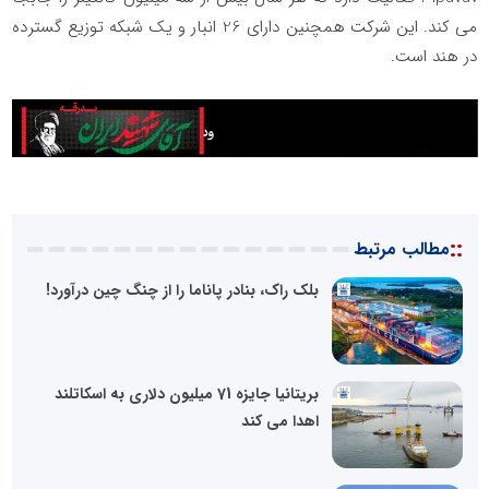
می کند. این شرکت همچنین دارای 26 انبار و یک شبکه توزیع گسترده
در هند است.
::
مطالب مرتبط
بلک راک، بنادر پاناما را از چنگ چین درآورد!
بریتانیا جایزه 71 میلیون دلاری به اسکاتلند
اهدا می کند