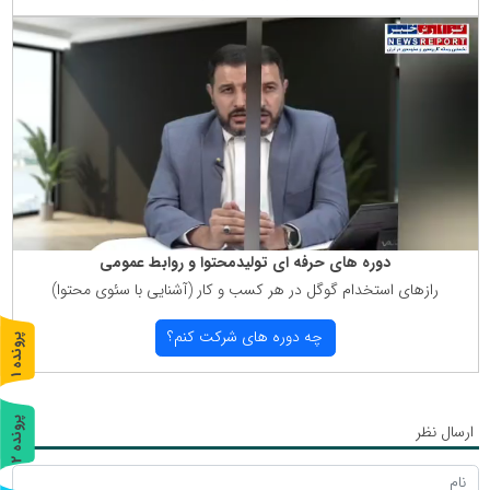
دوره های حرفه ای تولیدمحتوا و روابط عمومی
رازهای استخدام گوگل در هر كسب و كار (آشنایی با سئوی محتوا)
چه دوره های شركت كنم؟
پ
1
ر
و
ن
د
ه
پ
2
ارسال نظر
ر
و
ن
د
ه