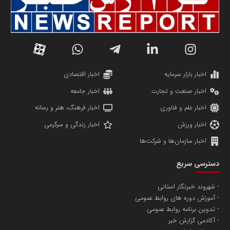
سازمان صنعت،معدن و تجارت
دانشگاه سئوی ایران
مریم حاج نوروز نظری
اخبار بازار سرمایه
اخبار اقتصادی
اخبار صنعت و تجارت
اخبار جامعه
اخبار علم و فناوری
اخبار فرهنگ، هنر و رسانه
اخبار ورزش
اخبار زندگی و سرگرمی
اخبار سازمان‌ها و شرکت‌ها
آهن و فولاد غدیر ایرانیان
دسترسی سریع
تامین آهن اسفنجی تولیدکنندگان فولاد در کشور
شهروند خبرنگار استانی
آموزش دوره های روابط عمومی
پایگاه اطلاع رسانی اعتلای نهادهای مردمی
تدوین برنامه روابط عمومی
مسعودصادقی
آکادمی گزارش خبر