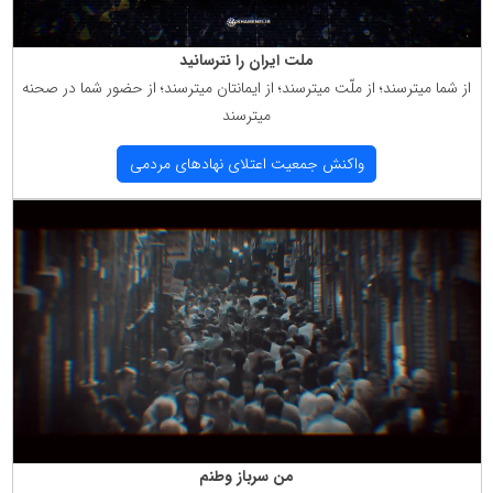
ملت ایران را نترسانید
از شما میترسند؛ از ملّت میترسند؛ از ایمانتان میترسند؛ از حضور شما در صحنه
میترسند
واكنش جمعیت اعتلای نهادهای مردمی
من سرباز وطنم