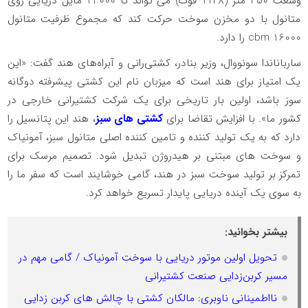
وسعت 350 متر (1148 فوت) می تواند تا 23000 مایل دریایی روی
متانول با دو مخزن سوخت حرکت کند که مجموع ظرفیت متانول
16000 cbm را دارد.
سارباناندا سونووال، وزیر بنادر، کشتی‌رانی و آبراه‌های هند گفت: «این
یک امتیاز برای هند است که میزبان نام این کشتی پیشرفته دوگانه
سوز باشد، اولین بار تاریخی برای یک شرکت کشتیرانی خارجی در
کشور ما». با افزایش تقاضا برای
کشتی های سبز
، هند این پتانسیل را
دارد که به یک تولید کننده و تامین کننده اصلی متانول سبز، آمونیاک
و سوخت های مبتنی بر هیدروژن تبدیل شود. تصمیم مرسک برای
تمرکز بر تولید سوخت سبز در هند، گامی خوشایند است که سفر ما را
به سوی یک آینده دریایی پایدار تسریع خواهد کرد.
بیشتر بخوانید:
تحویل اولین موتور دریایی با سوخت آمونیاک / گامی مهم در
مسیر کربن‌زدایی صنعت کشتیرانی
نااطمینانی ناوبری: مالکان کشتی با چالش های کربن زدایی