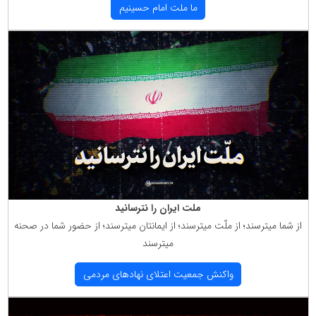
ما ملت امام حسینیم
ملت ایران را نترسانید
از شما میترسند؛ از ملّت میترسند؛ از ایمانتان میترسند؛ از حضور شما در صحنه
میترسند
واكنش جمعیت اعتلای نهادهای مردمی