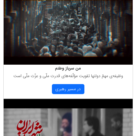
من سرباز وطنم
وظیفه‌ی مهمّ دولتها تقویت مؤلّفه‌های قدرت ملّی و عزّت ملّی است
در مسیر رهبری