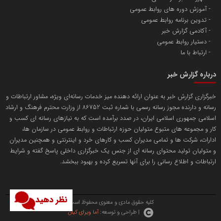
آموزش دوره های روابط عمومی
پایگاه اطلاع رسانی اعتلای نهادهای مردمی
تدوین برنامه روابط عمومی
مسعودصادقی
آکادمی گزارش خبر
دستیار روابط عمومی
ارتباط با ما
درباره گزارش خبر
خبرگزاری گزارش خبر به عنوان ارائه دهنده میز خدمات رسانه‌ای ویژه، مشاور ارتباطات و
رسانه و دارنده مجوز رسانه رسمی با شماره ثبت 86752 از وزارت محترم فرهنگ و ارشاد
تریبون
اسلامی جمهوری اسلامی ایران، در صدد برآمده است که به نیازهای رسانه ای کسب و
انتشار گسترده محتوا در رسانه گزارش خبر
کار و مجموعه های متبوع متولیان حوزه ارتباطات و روابط عمومی در سازمان ها،
ادارات، شرکت ها و تمامی مدیران کسب و کارهای خرد و اینترنتی و همچنین مدیران
پایگاه اطلاع رسانی دریا و نفت
و متولیان تولید محتوای رسانه ای از جنس یک خبرگزاری داخلی پاسخ گفته و شرایط
محمدعلی کرمعلی
ارتباطات و اطلاع رسانی را برای آنها تسریع کرده و بهبود ببخشد.
نظر دهید
کلیه حقوق مادی و معنوی محفوظ است.
| طراحی و توسعه:
آما ویرای کیان