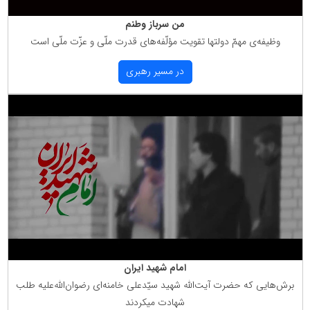
من سرباز وطنم
وظیفه‌ی مهمّ دولتها تقویت مؤلّفه‌های قدرت ملّی و عزّت ملّی است
در مسیر رهبری
امام شهید ایران
برش‌هایی كه حضرت آیت‌الله شهید سیّدعلی خامنه‌ای رضوان‌الله‌علیه طلب
شهادت میكردند