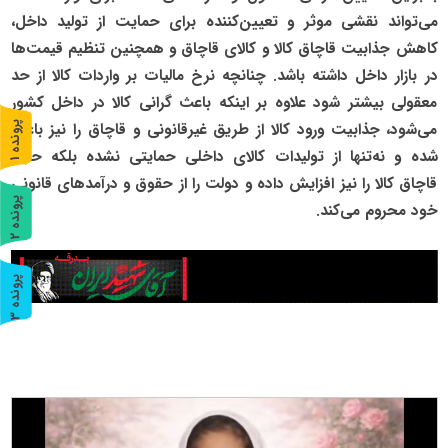
می‌تواند نقشی موثر و تعیین‌کننده برای حمایت از تولید داخل،
کاهش جذابیت قاچاق کالا و کالای قاچاق و همچنین تنظیم قیمت‌ها
در بازار داخل داشته باشد. چنانچه نرخ مالیات بر واردات کالا از حد
معقولی بیشتر شود علاوه بر اینکه باعث گرانی کالا در داخل کشور
می‌شود، جذابیت ورود کالا از طریق غیرقانونی و قاچاق را نیز باعث
پ
1
شده و نه‌تنها از تولیدات کالای داخلی حمایتی نشده بلکه حجم
ر
و
ن
د
ه
قاچاق کالا را نیز افزایش داده و دولت را از حقوق و درآمدهای قانونی
پ
2
خود محروم می‌کند.
ر
و
ن
د
ه
پ
3
ر
و
ن
د
ه