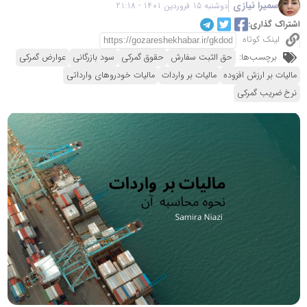
سمیرا نیازی
دوشنبه 15 فروردین 1401 - 21:18
اشتراک گذاری:
لینک کوتاه
برچسب‌ها:
حق الثبت سفارش
حقوق گمرکی
سود بازرگانی
عوارض گمرکی
مالیات بر ارزش افزوده
مالیات بر واردات
مالیات خودروهای وارداتی
نرخ ضریب گمرکی