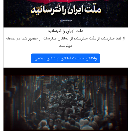
ملت ایران را نترسانید
از شما میترسند؛ از ملّت میترسند؛ از ایمانتان میترسند؛ از حضور شما در صحنه
میترسند
واكنش جمعیت اعتلای نهادهای مردمی