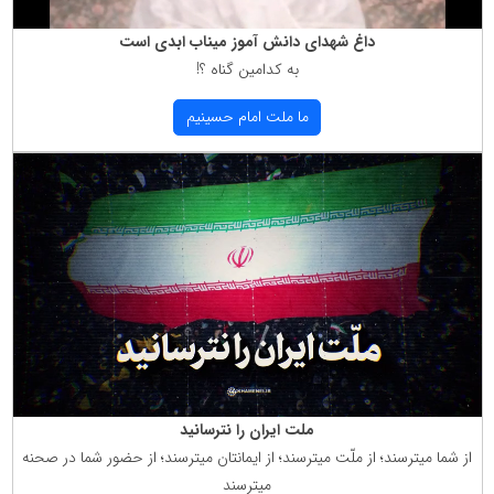
داغ شهدای دانش آموز میناب ابدی است
به كدامین گناه ؟!
ما ملت امام حسینیم
ملت ایران را نترسانید
از شما میترسند؛ از ملّت میترسند؛ از ایمانتان میترسند؛ از حضور شما در صحنه
میترسند