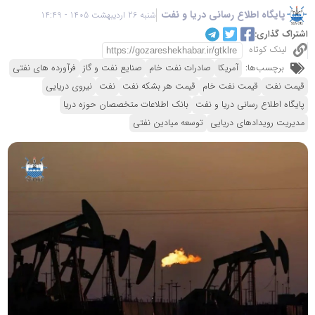
پایگاه اطلاع رسانی دریا و نفت
شنبه 26 اردیبهشت 1405 - 14:49
اشتراک گذاری:
لینک کوتاه
برچسب‌ها:
آمریکا
صادرات نفت خام
صنایع نفت و گاز
فرآورده های نفتی
قیمت نفت
قیمت نفت خام
قیمت هر بشکه نفت
نفت
نیروی دریایی
پایگاه اطلاع رسانی دریا و نفت
بانک اطلاعات متخصصان حوزه دریا
مدیریت رویدادهای دریایی
توسعه میادین نفتی