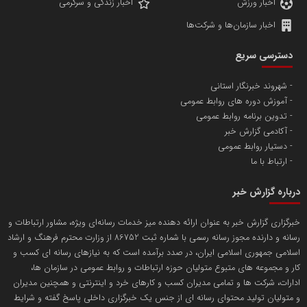
اخبار ورزش
اخبار زندگی و سرگرمی
اخبار سازمان‌ها و شرکت‌ها
آهن و فولاد غدیر ایرانیان
دسترسی سریع
تامین آهن اسفنجی تولیدکنندگان فولاد در کشور
شهروند خبرنگار استانی
آموزش دوره های روابط عمومی
پایگاه اطلاع رسانی اعتلای نهادهای مردمی
تدوین برنامه روابط عمومی
مسعودصادقی
آکادمی گزارش خبر
دستیار روابط عمومی
ارتباط با ما
درباره گزارش خبر
خبرگزاری گزارش خبر به عنوان ارائه دهنده میز خدمات رسانه‌ای ویژه، مشاور ارتباطات و
رسانه و دارنده مجوز رسانه رسمی با شماره ثبت 86752 از وزارت محترم فرهنگ و ارشاد
تریبون
اسلامی جمهوری اسلامی ایران، در صدد برآمده است که به نیازهای رسانه ای کسب و
انتشار گسترده محتوا در رسانه گزارش خبر
کار و مجموعه های متبوع متولیان حوزه ارتباطات و روابط عمومی در سازمان ها،
ادارات، شرکت ها و تمامی مدیران کسب و کارهای خرد و اینترنتی و همچنین مدیران
پایگاه اطلاع رسانی دریا و نفت
و متولیان تولید محتوای رسانه ای از جنس یک خبرگزاری داخلی پاسخ گفته و شرایط