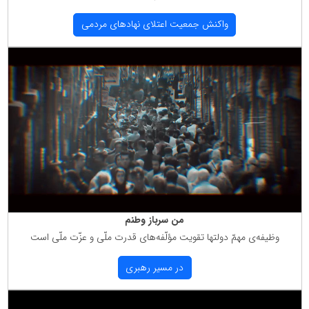
واكنش جمعیت اعتلای نهادهای مردمی
من سرباز وطنم
وظیفه‌ی مهمّ دولتها تقویت مؤلّفه‌های قدرت ملّی و عزّت ملّی است
در مسیر رهبری