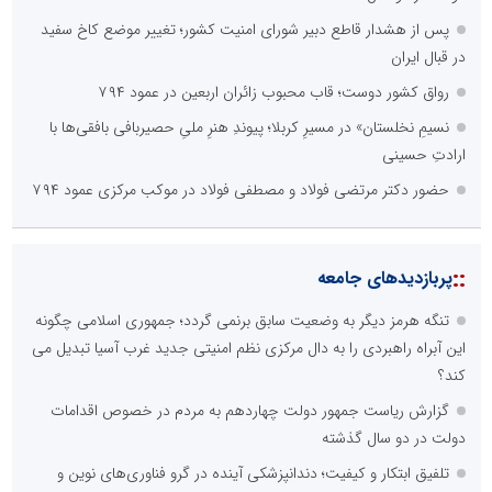
پس از هشدار قاطع دبیر شورای امنیت کشور؛ تغییر موضع کاخ سفید
در قبال ایران
رواق کشور دوست؛ قاب محبوب زائران اربعین در عمود ۷۹۴
نسیمِ نخلستان» در مسیرِ کربلا؛ پیوندِ هنرِ ملیِ حصیربافی بافقی‌ها با
ارادتِ حسینی
حضور دکتر مرتضی فولاد و مصطفی فولاد در موکب مرکزی عمود ۷۹۴
::
پربازدیدهای جامعه
تنگه هرمز دیگر به وضعیت سابق برنمی گردد؛ جمهوری اسلامی چگونه
این آبراه راهبردی را به دال مرکزی نظم امنیتی جدید غرب آسیا تبدیل می
کند؟
گزارش ریاست جمهور دولت چهاردهم به مردم در خصوص اقدامات
دولت در دو سال گذشته
تلفیق ابتکار و کیفیت؛ دندانپزشکی آینده در گرو فناوری‌های نوین و