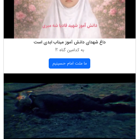
داغ شهدای دانش آموز میناب ابدی است
به كدامین گناه ؟!
ما ملت امام حسینیم