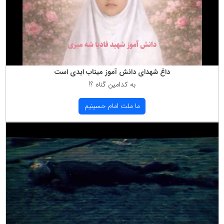
داغ شهدای دانش آموز میناب ابدی است
به كدامین گناه ؟!
ما ملت امام حسینیم