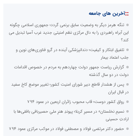
::
آخرین های جامعه
تنگه هرمز دیگر به وضعیت سابق برنمی گردد؛ جمهوری اسلامی چگونه
این آبراه راهبردی را به دال مرکزی نظم امنیتی جدید غرب آسیا تبدیل می
کند؟
تلفیق ابتکار و کیفیت؛ دندانپزشکی آینده در گرو فناوری‌های نوین و
جلب اعتماد بیمار
گزارش ریاست جمهور دولت چهاردهم به مردم در خصوص اقدامات
دولت در دو سال گذشته
پس از هشدار قاطع دبیر شورای امنیت کشور؛ تغییر موضع کاخ سفید
در قبال ایران
رواق کشور دوست؛ قاب محبوب زائران اربعین در عمود ۷۹۴
نسیمِ نخلستان» در مسیرِ کربلا؛ پیوندِ هنرِ ملیِ حصیربافی بافقی‌ها با
ارادتِ حسینی
حضور دکتر مرتضی فولاد و مصطفی فولاد در موکب مرکزی عمود ۷۹۴