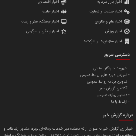
مریم حاج نوروز نظری
اخبار بازار سرمایه
اخبار اقتصادی
اخبار صنعت و تجارت
اخبار جامعه
اخبار علم و فناوری
اخبار فرهنگ، هنر و رسانه
اخبار ورزش
اخبار زندگی و سرگرمی
اخبار سازمان‌ها و شرکت‌ها
آهن و فولاد غدیر ایرانیان
دسترسی سریع
تامین آهن اسفنجی تولیدکنندگان فولاد در کشور
شهروند خبرنگار استانی
آموزش دوره های روابط عمومی
پایگاه اطلاع رسانی اعتلای نهادهای مردمی
تدوین برنامه روابط عمومی
مسعودصادقی
آکادمی گزارش خبر
دستیار روابط عمومی
ارتباط با ما
درباره گزارش خبر
خبرگزاری گزارش خبر به عنوان ارائه دهنده میز خدمات رسانه‌ای ویژه، مشاور ارتباطات و
رسانه و دارنده مجوز رسانه رسمی با شماره ثبت 86752 از وزارت محترم فرهنگ و ارشاد