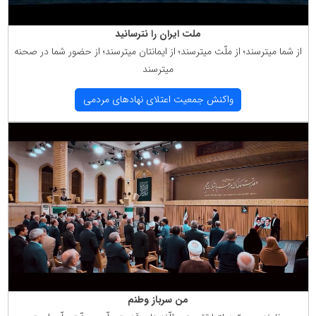
ملت ایران را نترسانید
از شما میترسند؛ از ملّت میترسند؛ از ایمانتان میترسند؛ از حضور شما در صحنه
میترسند
واكنش جمعیت اعتلای نهادهای مردمی
من سرباز وطنم