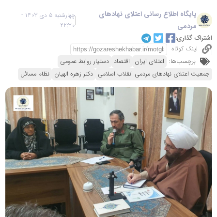
پایگاه اطلاع رسانی اعتلای نهادهای
چهارشنبه 5 دی 1403 -
مردمی
22:30
اشتراک گذاری:
لینک کوتاه
برچسب‌ها:
اعتلای ایران
اقتصاد
دستیار روابط عمومی
جمعیت اعتلای نهادهای مردمی انقلاب اسلامی
دکتر زهره الهیان
نظام مسائل