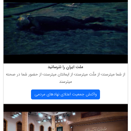
ملت ایران را نترسانید
از شما میترسند؛ از ملّت میترسند؛ از ایمانتان میترسند؛ از حضور شما در صحنه
میترسند
واكنش جمعیت اعتلای نهادهای مردمی