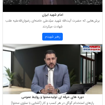
امام شهید ایران
برش‌هایی كه حضرت آیت‌الله شهید سیّدعلی خامنه‌ای رضوان‌الله‌علیه طلب
شهادت میكردند
رهبر شهیدم
دوره های حرفه ای تولیدمحتوا و روابط عمومی
رازهای استخدام گوگل در هر كسب و كار (آشنایی با سئوی محتوا)