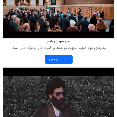
من سرباز وطنم
وظیفه‌ی مهمّ دولتها تقویت مؤلّفه‌های قدرت ملّی و عزّت ملّی است
در مسیر رهبری