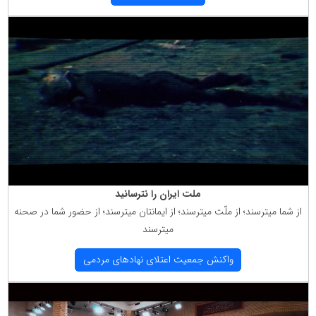
ملت ایران را نترسانید
از شما میترسند؛ از ملّت میترسند؛ از ایمانتان میترسند؛ از حضور شما در صحنه
میترسند
واكنش جمعیت اعتلای نهادهای مردمی