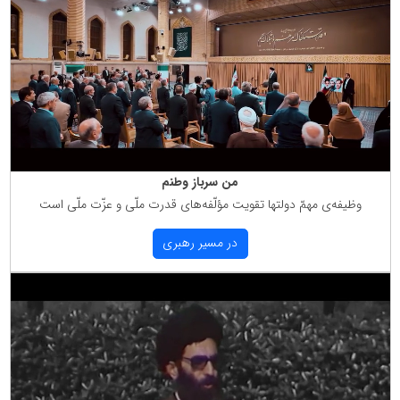
من سرباز وطنم
وظیفه‌ی مهمّ دولتها تقویت مؤلّفه‌های قدرت ملّی و عزّت ملّی است
در مسیر رهبری