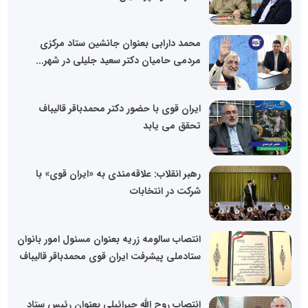
محمد دارابی بعنوان جانشین ستاد مرکزی
مردمی حامیان دکتر سعید جلیلی در شهر...
ایران قوی با حضور دکتر محمدباقر قالیباف
تحقق می یابد
رهبر انقلاب: علاقه‌مندی به «ایران قوی» با
شرکت در انتخابات
انتصاب سالومه زریه بعنوان مسئول امور بانوان
ستادملی پیشرفت ایران قوی محمدباقر قالیباف
انتصاب روح الله جبرائیلی بعنوان رئیس ستاد