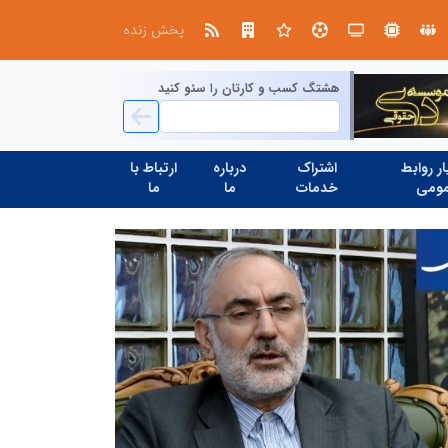
بازنگری در نظام اکتشاف معدنی ایران؛ «هدف اکتشافی» جایگزین «مرحله عملیاتی» می‌شود
عملیات ویژه آغاز شد...
پخش زنده
هشتگ کسب و کارتان را سئو کنید
ر روابط
اشتراک
درباره
ارتباط با
ومی
خدمات
ما
ما