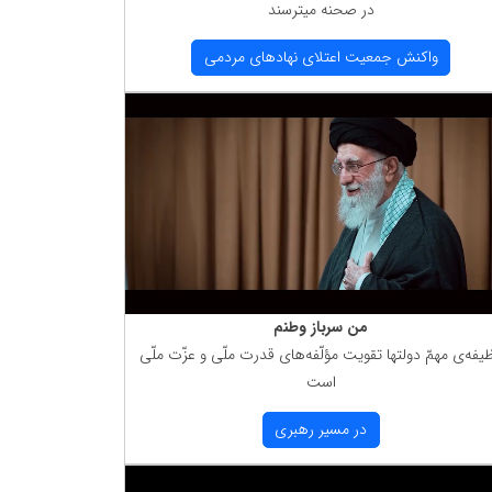
در صحنه میترسند
واكنش جمعیت اعتلای نهادهای مردمی
من سرباز وطنم
یفه‌ی مهمّ دولتها تقویت مؤلّفه‌های قدرت ملّی و عزّت ملّی
است
در مسیر رهبری