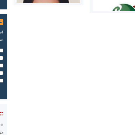
اص
عم
مریم حاج نوروز نظری
 و اوراق بهادار
ثق در بازارسرمایه
::
مسعودصادقی
در