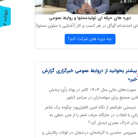
پ
3
دوره های حرفه ای تولیدمحتوا و روابط عمومی
ای استخدام گوگل در هر كسب و كار (آشنایی با سئوی محتوا)
ر
و
ن
د
ه
چه دوره های شركت كنم؟
بیشتر بخوانید از «روابط عمومی خبرگزاری گزارش
خبر»
صورت‌های مالی سال ۱۴۰۴ کالبر در بوته رأی؛ پخش
لاین مجمع برای سهامداران در سراسر کشور
چیستی طراشعر از نگاه امین افضل‌پور؛ چگونه یک شاعر
رانی با انقلاب در جایگاه حرف، شعر را از متن خطی به
دان ادراک بصری تبدیل کرد؟
سیروس حامدی با کارنامه‌ای درخشان در فولاد، پالایش و