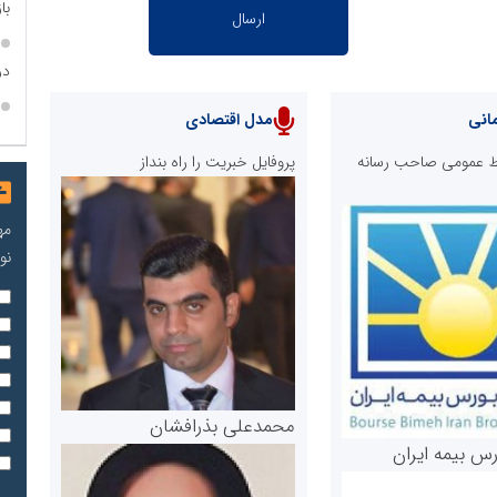
با
در
انی
مدل اقتصادی
ابط عمومی صاحب رسانه
پروفایل خبریت را راه بنداز
مه
نو
محمدعلی بذرافشان
رس بیمه ایران