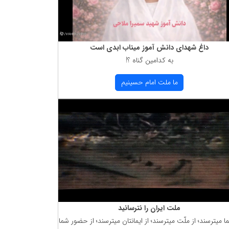
داغ شهدای دانش آموز میناب ابدی است
به كدامین گناه ؟!
ما ملت امام حسینیم
ملت ایران را نترسانید
ما میترسند؛ از ملّت میترسند؛ از ایمانتان میترسند؛ از حضور شما