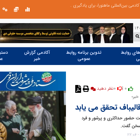
آموزش زبان با نگاه روان‌شناختی؛ ترسیم مسیر آکادمی بین‌المللی ماهنورا، برای یادگیری اثربخش
ای روابط
تدوین برنامه روابط
آکادمی گزارش
دستیا
ی
عمومی
خبر
عم
0
0 |
خبر؛
الیباف تحقق می یابد
ت حضور حداکثری و پرشور و فرد
 سخن گفت.