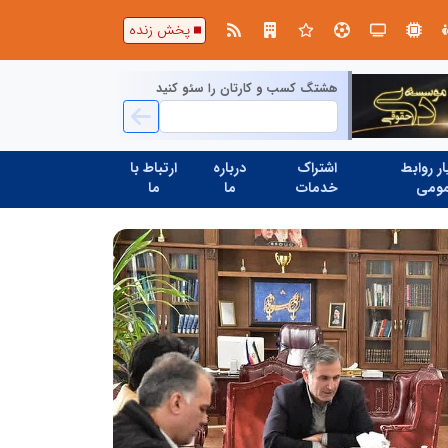
تنگه هرمز دیگر به وضعیت سابق برنمی گردد؛ جمهوری اسلامی چگونه این آبراه راهبردی را به دال مرکزی نظم امنیتی جدید غرب آسیا تبدیل می کند؟
پخش زنده
هشتگ کسب و کارتان را سئو کنید
ر روابط
اشتراک
درباره
ارتباط با
ومی
خدمات
ما
ما