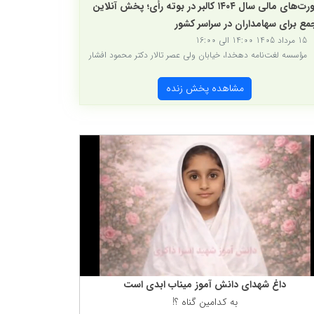
صورت‌های مالی سال ۱۴۰۴ کالبر در بوته رأی؛ پخش آنلاین
ع برای سهامداران در سراسر کشور
15 مرداد 1405 14:00 الی 16:00
مؤسسه لغت‌نامه دهخدا، خیابان ولی عصر تالار دکتر محمود افشار
مشاهده پخش زنده
داغ شهدای دانش آموز میناب ابدی است
به كدامین گناه ؟!