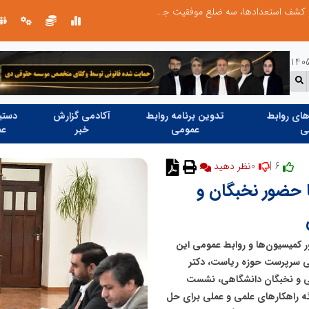
الگوپذیری خلاق، بهره‌گیری از هوش مصنوعی و کشف استعدادها، سه ضلع موفقیت جوانان کارآفرین
ای روابط
تدوین برنامه روابط
آکادمی گزارش
دستیا
ی
عمومی
خبر
عم
0
6 |
 حضور نخبگان و
 کمیسیون‌ها و روابط عمومی این
عی سرپرست حوزه ریاست، دکتر
تمی و نخبگان دانشگاهی، نشست
ئه راهکارهای علمی و عملی برای حل