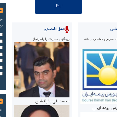
مه
نو
انی
مدل اقتصادی
ابط عمومی صاحب رسانه
پروفایل خبریت را راه بنداز
محمدعلی بذرافشان
رس بیمه ایران
اص
عم