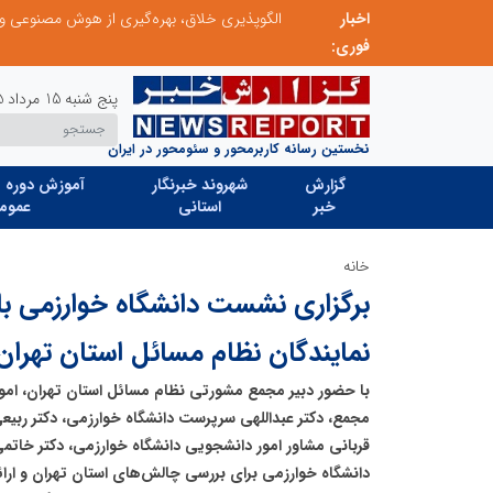
اخبار
ابتکار در حمایت از باشگاه‌ها و خلاقیت در توسعه ورزش همگانی؛ کلید طلایی پیشرفت ورزش کشور
فوری:
پنج شنبه 15 مرداد 1405
نخستین رسانه کاربرمحور و سئومحور در ایران
گزارش
شهروند خبرنگار
آموزش دوره ه
خبر
استانی
عموم
خانه
برگزاری نشست دانشگاه خوارزمی با
نمایندگان نظام مسائل استان تهران
با حضور دبیر مجمع مشورتی نظام مسائل استان تهران، امور
مجمع، دکتر عبداللهی سرپرست دانشگاه خوارزمی، دکتر ربی
قربانی مشاور امور دانشجویی دانشگاه خوارزمی، دکتر خا
دانشگاه خوارزمی برای بررسی چالش‌های استان تهران و ارا