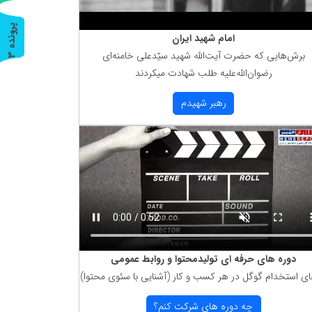
پ
3
امام شهید ایران
برش‌هایی كه حضرت آیت‌الله شهید سیّدعلی خامنه‌ای
ر
و
ن
د
ه
رضوان‌الله‌علیه طلب شهادت میكردند
رهبر شهیدم
دوره های حرفه ای تولیدمحتوا و روابط عمومی
ای استخدام گوگل در هر كسب و كار (آشنایی با سئوی محتوا)
چه دوره های شركت كنم؟