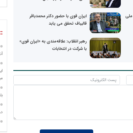
ملی
ایران قوی با حضور دکتر محمدباقر
قالیباف تحقق می یابد
::
رهبر انقلاب: علاقه‌مندی به «ایران قوی»
با شرکت در انتخابات
آن
ای
می
با
در