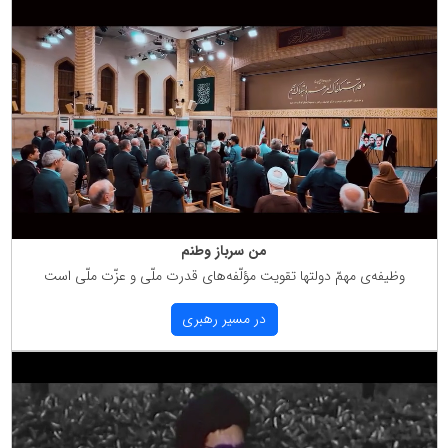
من سرباز وطنم
وظیفه‌ی مهمّ دولتها تقویت مؤلّفه‌های قدرت ملّی و عزّت ملّی است
در مسیر رهبری