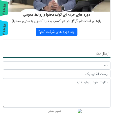
پ
2
دوره های حرفه ای تولیدمحتوا و روابط عمومی
ر
و
ن
د
ه
رازهای استخدام گوگل در هر كسب و كار (آشنایی با سئوی محتوا)
پ
3
چه دوره های شركت كنم؟
ر
و
ن
د
ه
ارسال نظر