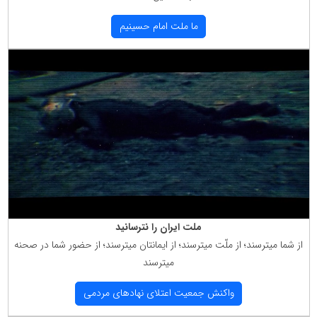
ما ملت امام حسینیم
ملت ایران را نترسانید
از شما میترسند؛ از ملّت میترسند؛ از ایمانتان میترسند؛ از حضور شما در صحنه
میترسند
واكنش جمعیت اعتلای نهادهای مردمی